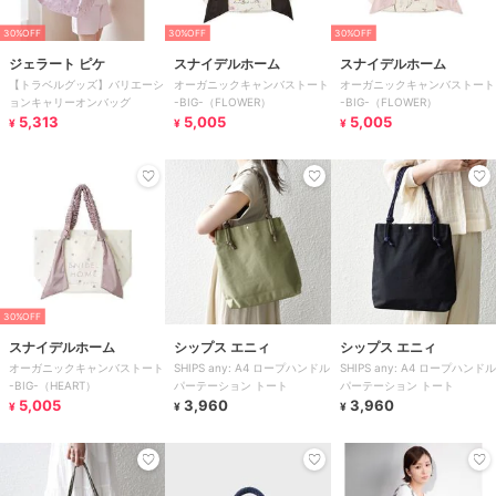
30%OFF
30%OFF
30%OFF
ジェラート ピケ
スナイデルホーム
スナイデルホーム
【トラベルグッズ】バリエーシ
オーガニックキャンバストート
オーガニックキャンバストート
ョンキャリーオンバッグ
-BIG-（FLOWER）
-BIG-（FLOWER）
5,313
5,005
5,005
¥
¥
¥
30%OFF
スナイデルホーム
シップス エニィ
シップス エニィ
オーガニックキャンバストート
SHIPS any: A4 ロープハンドル
SHIPS any: A4 ロープハンドル
-BIG-（HEART）
パーテーション トート
パーテーション トート
5,005
3,960
3,960
¥
¥
¥