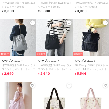
《WEB限定追加》N.Jam/エヌ
《WEB限定追加》N.Jam/エヌ
《WEB限定追加》N.Jam/エヌ
ジャムトートSmall2
ジャムトートSmall2
ジャムトートSmall2
3,300
3,300
3,300
¥
¥
¥
40%OFF
40%OFF
30%OFF
シップス エニィ
シップス エニィ
シップス エニィ
【WEB限定】SHIPS any: ラメ
【WEB限定】SHIPS any: ラメ
SHIPS any: 3WAY ドロスト ギ
フロント リボン トートバッグ
フロント リボン トートバッグ
ャザー A4 リュックサック ト
2,640
2,640
ートバッグ
5,544
¥
¥
¥