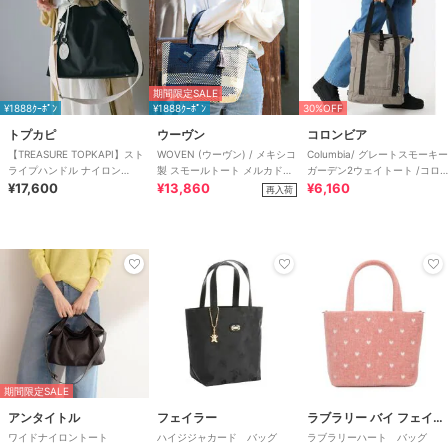
期間限定SALE
¥1888ｸｰﾎﾟﾝ
¥1888ｸｰﾎﾟﾝ
30%OFF
トプカピ
ウーヴン
コロンビア
【TREASURE TOPKAPI】スト
WOVEN (ウーヴン) / メキシコ
Columbia/ グレートスモーキー
ライプハンドル ナイロン
製 スモールトート メルカドバ
ガーデン2ウェイトート /コロ
2way トートバッグ A4対応
¥17,600
ッグ かごバッグ
¥13,860
ンビア
¥6,160
再入荷
期間限定SALE
アンタイトル
フェイラー
ラブラリー バイ フェイラー
ワイドナイロントート
ハイジジャカード バッグ
ラブラリーハート バッグ