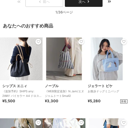
前へ
次へ
1/36ページ
あなたへのおすすめ商品
シップス エニィ
ノーブル
ジェラート ピケ
《追加予約》SHIPS any:
《WEB限定追加》N.Jam/エヌ
お散歩ドッグミニバッグ
2WAY バイカラー A4 ドロスト
ジャムトートSmall2
トート バッグ
¥5,500
¥3,300
¥5,280
新着