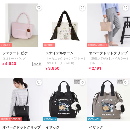
30%OFF
30%OFF
期間限定60%OFF
ジェラート ピケ
スナイデルホーム
オペークドットクリップ
ロゴトートバッグ
オーガニックキャンバストート
【軽量／2WAY】バイカラーミ
4,620
-SMALL-（FLOWER）
ドルトート
再入荷
¥
3,850
2,191
¥
¥
期間限定60%OFF
¥500ｸｰﾎﾟﾝ
¥500ｸｰﾎﾟﾝ
オペークドットクリップ
イザック
イザック