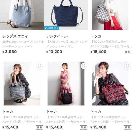
¥1500ｸｰﾎﾟﾝ
シップス エニィ
アンタイトル
トッカ
SHIPS any: A4 ロープハンドル
【人気シリーズ】ボンディング
【TOCCA×岡崎紗絵コラボ・
パーテーション トート
メッシュトート ミニ
A4サイズ対応・一部カラー撥
3,960
13,200
水】COLOR OF WAVES BAG
15,400
新着
¥
¥
¥
トッカ
トッカ
トッカ
【TOCCA×岡崎紗絵コラボ・
【TOCCA×岡崎紗絵コラボ・
【TOCCA×岡崎紗絵コラボ・
A4サイズ対応・一部カラー撥
A4サイズ対応・一部カラー撥
A4サイズ対応・一部カラー撥
水】COLOR OF WAVES BAG
15,400
水】COLOR OF WAVES BAG
15,400
水】COLOR OF WAVES BAG
15,400
新着
新着
新着
¥
¥
¥