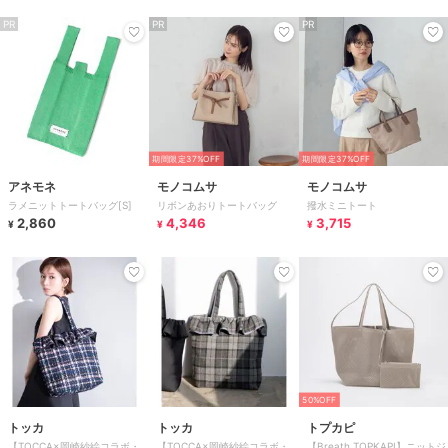
PR
PR
PR
期間限定37%OFF
期間限定37%OFF
アネモネ
モノコムサ
モノコムサ
ラメニットトートバッグ[S]
リボンあおりトートバッグ
撥水ミニトート
2,860
4,346
3,715
¥
¥
¥
50%OFF
トッカ
トッカ
トプカピ
【TOCCA×岡崎紗絵コラボ・
【TOCCA×岡崎紗絵コラボ・
【Breath TOPKAPI】ニットジ