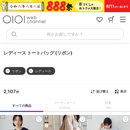
コ
ン
テ
ン
ツ
へ
何かお探しですか？
ス
キ
ッ
レディース トートバッグ (リボン)
プ
リボン
レディース
2,107
並び替え
表示
コーディネート
特集
すべての商品
(1,125件)
(1件)
PR
PR
PR