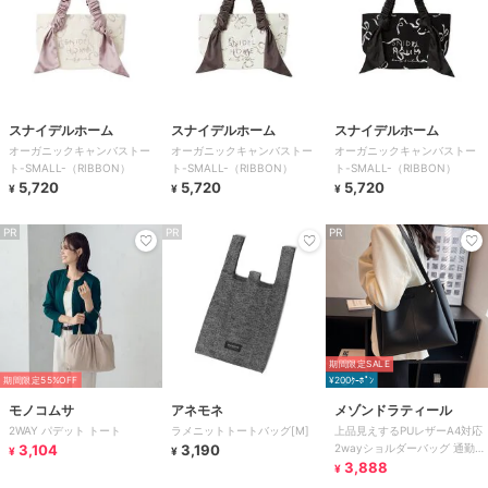
スナイデルホーム
スナイデルホーム
スナイデルホーム
オーガニックキャンバストー
オーガニックキャンバストー
オーガニックキャンバストー
ト-SMALL-（RIBBON）
ト-SMALL-（RIBBON）
ト-SMALL-（RIBBON）
5,720
5,720
5,720
¥
¥
¥
PR
PR
PR
期間限定SALE
期間限定55%OFF
¥200ｸｰﾎﾟﾝ
モノコムサ
アネモネ
メゾンドラティール
2WAY パデット トート
ラメニットトートバッグ[M]
上品見えするPUレザーA4対応
3,104
3,190
2wayショルダーバッグ 通勤に
¥
¥
使えるオフィスカジュアルトー
3,888
¥
ト