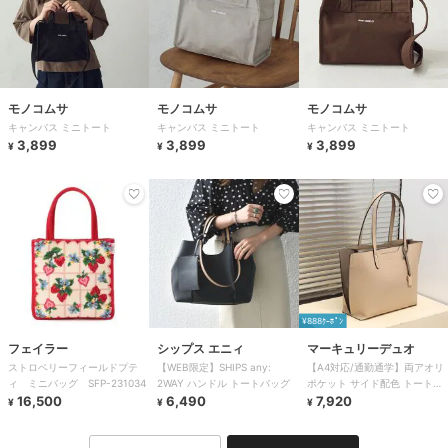
モノコムサ
モノコムサ
モノコムサ
キャンバス ミニトート
キャンバス ミニトート
キャンバス ミニトート
3,899
3,899
3,899
¥
¥
¥
¥888ｸｰﾎﾟﾝ
フェイラー
シップス エニィ
マーキュリーデュオ
ストロベリーフィールドプテ
【WEB限定】SHIPS any:
【A4対応/通勤通学】両アオリ
ィ ミニバッグ SFP-231034
2WAY ハンドル トートバッグ
ポケット サイド配色 トートバ
16,500
6,490
ッグ( キーチャーム付) 大容量
7,920
¥
¥
¥
軽量