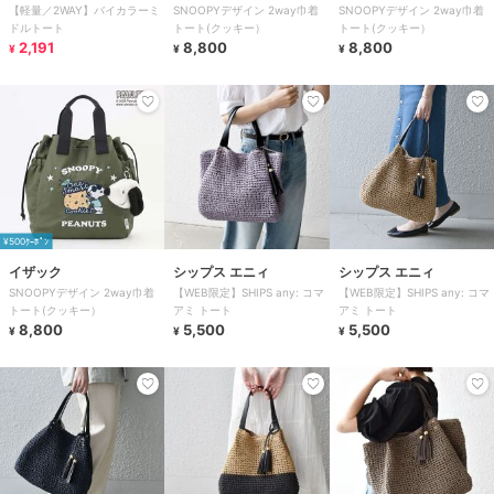
【軽量／2WAY】バイカラーミ
SNOOPYデザイン 2way巾着
SNOOPYデザイン 2way巾着
ドルトート
トート(クッキー）
トート(クッキー）
2,191
8,800
8,800
¥
¥
¥
¥500ｸｰﾎﾟﾝ
イザック
シップス エニィ
シップス エニィ
SNOOPYデザイン 2way巾着
【WEB限定】SHIPS any: コマ
【WEB限定】SHIPS any: コマ
トート(クッキー）
アミ トート
アミ トート
8,800
5,500
5,500
¥
¥
¥