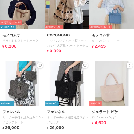
期間限定10%OFF
¥1000ｸｰﾎﾟﾝ
期間限定SALE
期間限定37%OFF
モノコムサ
COCOMOMO
モノコムサ
リボンあおりトートバッグ
ニットバッグ ハート柄トート
キャンバス ミニトート
6,208
バッグ 大容量 ハート トートバ
2,455
¥
¥
ッグ ケーブル編み ハート柄 ニ
3,023
¥
ット 鞄
¥888ｸｰﾎﾟﾝ
¥888ｸｰﾎﾟﾝ
30%OFF
フェンネル
フェンネル
ジェラート ピケ
ミニポーチ付き編み込みスクエ
ミニポーチ付き編み込みスクエ
ロゴトートバッグ
アビッグトート
アビッグトート
4,620
¥
26,000
26,000
¥
¥