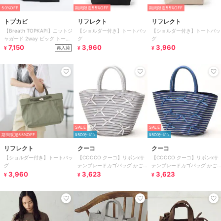
50%OFF
期間限定55%OFF
期間限定55%OFF
トプカピ
リフレクト
リフレクト
【Breath TOPKAPI】ニットジ
【ショルダー付き】トートバッ
【ショルダー付き】トートバッ
ャガード 2way ビッグ トート
グ
グ
バッグ ポーチ付き
7,150
3,960
3,960
再入荷
¥
¥
¥
SALE
SALE
期間限定55%OFF
¥500ｸｰﾎﾟﾝ
¥500ｸｰﾎﾟﾝ
リフレクト
クーコ
クーコ
【ショルダー付き】トートバッ
【COOCO クーコ】リボンxサ
【COOCO クーコ】リボンxサ
グ
テンブレードカゴバッグ かご
テンブレードカゴバッグ かご
3,960
バッグ
3,623
バッグ
3,623
¥
¥
¥