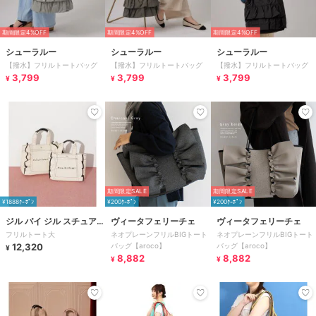
期間限定4%OFF
期間限定4%OFF
期間限定4%OFF
シューラルー
シューラルー
シューラルー
【撥水】フリルトートバッグ
【撥水】フリルトートバッグ
【撥水】フリルトートバッグ
3,799
3,799
3,799
¥
¥
¥
期間限定SALE
期間限定SALE
¥1888ｸｰﾎﾟﾝ
¥200ｸｰﾎﾟﾝ
¥200ｸｰﾎﾟﾝ
ジル バイ ジル スチュアー
ヴィータフェリーチェ
ヴィータフェリーチェ
フリルトート大
ネオプレーンフリルBIGトート
ネオプレーンフリルBIGトート
ト
12,320
バッグ【aroco】
バッグ【aroco】
¥
8,882
8,882
¥
¥