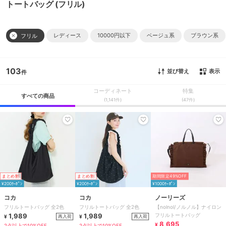
トートバッグ (フリル)
レディース
10000円以下
ベージュ系
ブラウン系
フリル
103
並び替え
表示
コーディネート
特集
すべての商品
(1,141件)
(47件)
まとめ割
まとめ割
期間限定49%OFF
¥200ｸｰﾎﾟﾝ
¥200ｸｰﾎﾟﾝ
¥1000ｸｰﾎﾟﾝ
コカ
コカ
ノーリーズ
フリルトートバッグ 全2色
フリルトートバッグ 全2色
【nolnol/ノルノル】ナイロン
1,989
1,989
フリルトートバッグ
再入荷
再入荷
¥
¥
8,695
¥
2点以上で10%OFF
2点以上で10%OFF