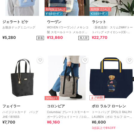
期間限定SALE
期間限定SALE
¥1888ｸｰﾎﾟﾝ
¥2888ｸｰﾎﾟﾝ
ジェラート ピケ
ウーヴン
ラシット
お散歩ドッグミニバッグ
WOVEN (ウーヴン) / メキシコ
〈新色追加〉スリム2WAYトー
製 スモールトート メルカドバ
トバッグ <ナイロン>(CE-
¥5,280
ッグ かごバッグ
¥13,860
1404-WEB)
¥22,770
新着
再入荷
まとめ割
30%OFF
フェイラー
コロンビア
ポロ ラルフ ローレン
ハイジジャカード バッグ
Columbia/ グレートスモーキー
トートバッグ【POLO RALPH
JHE-181655
ガーデン2ウェイトート /コロ
LAUREN（ポロ ラルフ ローレ
¥7,700
ンビア
¥6,160
ン）】
¥6,600
3点以上で8%OFF