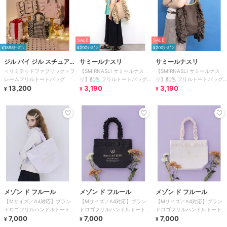
SALE
SALE
¥1888ｸｰﾎﾟﾝ
¥200ｸｰﾎﾟﾝ
¥200ｸｰﾎﾟﾝ
ジル バイ ジル スチュアー
サミールナスリ
サミールナスリ
＜リミテッドファブリック＞フ
【SMIRNASLI サミールナス
【SMIRNASLI サミールナス
ト
レームフリルトートバッグ
リ】配色 フリルトートバッグ
リ】配色 フリルトートバッグ
13,200
A4対応
3,190
A4対応
3,190
¥
¥
¥
メゾン ド フルール
メゾン ド フルール
メゾン ド フルール
【Mサイズ／A4対応】ブラン
【Mサイズ／A4対応】ブラン
【Mサイズ／A4対応】ブラン
ドロゴフリルハンドルトートM
ドロゴフリルハンドルトートM
ドロゴフリルハンドルトートM
バッグ
7,000
バッグ
7,000
バッグ
7,000
¥
¥
¥