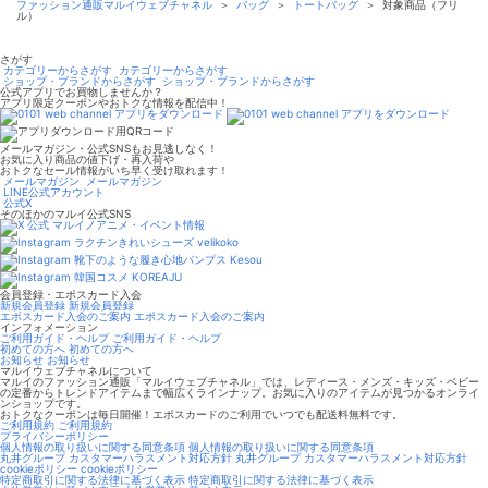
ファッション通販マルイウェブチャネル
＞
バッグ
＞
トートバッグ
＞
対象商品（フリ
ル）
さがす
カテゴリーからさがす
カテゴリーからさがす
ショップ・ブランドからさがす
ショップ・ブランドからさがす
公式アプリでお買物しませんか？
アプリ限定クーポンやおトクな情報を配信中！
メールマガジン・公式SNSもお見逃しなく！
お気に入り商品の値下げ・再入荷や
おトクなセール情報がいち早く受け取れます！
メールマガジン
メールマガジン
LINE公式アカウント
公式X
そのほかのマルイ公式SNS
マルイノアニメ・イベント情報
ラクチンきれいシューズ velikoko
靴下のような履き心地パンプス Kesou
韓国コスメ KOREAJU
会員登録・エポスカード入会
新規会員登録
新規会員登録
エポスカード入会のご案内
エポスカード入会のご案内
インフォメーション
ご利用ガイド・ヘルプ
ご利用ガイド・ヘルプ
初めての方へ
初めての方へ
お知らせ
お知らせ
マルイウェブチャネルについて
マルイのファッション通販「マルイウェブチャネル」では、レディース・メンズ・キッズ・ベビー
の定番からトレンドアイテムまで幅広くラインナップ。お気に入りのアイテムが見つかるオンライ
ンショップです。
おトクなクーポンは毎日開催！エポスカードのご利用でいつでも配送料無料です。
ご利用規約
ご利用規約
プライバシーポリシー
個人情報の取り扱いに関する同意条項
個人情報の取り扱いに関する同意条項
丸井グループ カスタマーハラスメント対応方針
丸井グループ カスタマーハラスメント対応方針
cookieポリシー
cookieポリシー
特定商取引に関する法律に基づく表示
特定商取引に関する法律に基づく表示