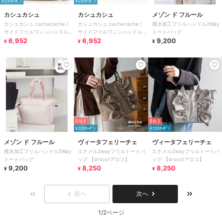
¥200ｸｰﾎﾟﾝ
¥200ｸｰﾎﾟﾝ
カシュカシュ
カシュカシュ
メゾン ド フルール
カシュカシュ cachecache /
カシュカシュ cachecache /
撥水加工フリルハンドル2Way
サイドフリルワンンハンドルト
サイドフリルワンンハンドルト
トートバッグ
ート カゴバッグ
6,952
ート カゴバッグ
6,952
9,200
¥
¥
¥
SALE
SALE
¥200ｸｰﾎﾟﾝ
¥200ｸｰﾎﾟﾝ
メゾン ド フルール
ヴィータフェリーチェ
ヴィータフェリーチェ
撥水加工フリルハンドル2Way
エナメル2wayフリルトートバ
エナメル2wayフリルトートバ
トートバッグ
ッグ 【aroco/アロコ】
ッグ 【aroco/アロコ】
9,200
8,250
8,250
¥
¥
¥
前へ
次へ
1/2ページ