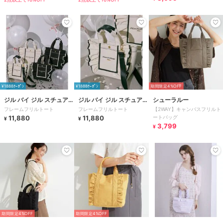
¥1888ｸｰﾎﾟﾝ
¥1888ｸｰﾎﾟﾝ
期間限定4%OFF
ジル バイ ジル スチュアー
ジル バイ ジル スチュアー
シューラルー
フレームフリルトート
フレームフリルトート
【2WAY】キャンバスフリルト
ト
ト
11,880
11,880
ートバッグ
¥
¥
3,799
¥
期間限定4%OFF
期間限定4%OFF