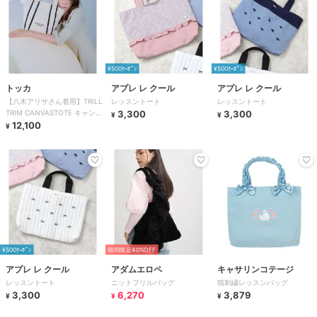
¥500ｸｰﾎﾟﾝ
¥500ｸｰﾎﾟﾝ
トッカ
アプレ レ クール
アプレ レ クール
【八木アリサさん着用】TRILL
レッスントート
レッスントート
TRIM CANVASTOTE キャンバ
3,300
3,300
¥
¥
ストートバッグ
12,100
¥
¥500ｸｰﾎﾟﾝ
期間限定40%OFF
アプレ レ クール
アダムエロペ
キャサリンコテージ
レッスントート
ニットフリルバッグ
猫刺繍レッスンバッグ
3,300
6,270
3,879
¥
¥
¥