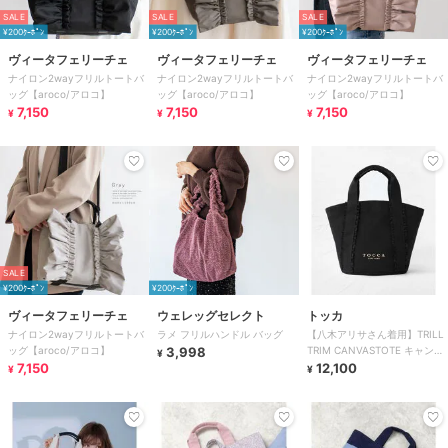
SALE
SALE
SALE
¥200ｸｰﾎﾟﾝ
¥200ｸｰﾎﾟﾝ
¥200ｸｰﾎﾟﾝ
ヴィータフェリーチェ
ヴィータフェリーチェ
ヴィータフェリーチェ
ナイロン2wayフリルトートバ
ナイロン2wayフリルトートバ
ナイロン2wayフリルトートバ
ッグ【aroco/アロコ】
ッグ【aroco/アロコ】
ッグ【aroco/アロコ】
7,150
7,150
7,150
¥
¥
¥
SALE
¥200ｸｰﾎﾟﾝ
¥200ｸｰﾎﾟﾝ
ヴィータフェリーチェ
ウェレッグセレクト
トッカ
ナイロン2wayフリルトートバ
ラメ フリルハンドル バッグ
【八木アリサさん着用】TRILL
ッグ【aroco/アロコ】
3,998
TRIM CANVASTOTE キャンバ
¥
7,150
ストートバッグ
12,100
¥
¥