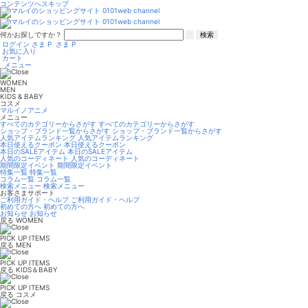
コンテンツへスキップ
何かお探しですか？
検索
ログイン
さま
P
さま
P
お気に入り
カート
メニュー
WOMEN
MEN
KIDS & BABY
コスメ
マルイノアニメ
メニュー
すべてのカテゴリーからさがす
すべてのカテゴリーからさがす
ショップ・ブランド一覧からさがす
ショップ・ブランド一覧からさがす
人気アイテムランキング
人気アイテムランキング
本日使えるクーポン
本日使えるクーポン
本日のSALEアイテム
本日のSALEアイテム
人気のコーディネート
人気のコーディネート
期間限定イベント
期間限定イベント
特集一覧
特集一覧
コラム一覧
コラム一覧
検索メニュー
検索メニュー
お客さまサポート
ご利用ガイド・ヘルプ
ご利用ガイド・ヘルプ
初めての方へ
初めての方へ
お知らせ
お知らせ
戻る
WOMEN
PICK UP ITEMS
戻る
MEN
PICK UP ITEMS
戻る
KIDS＆BABY
PICK UP ITEMS
戻る
コスメ