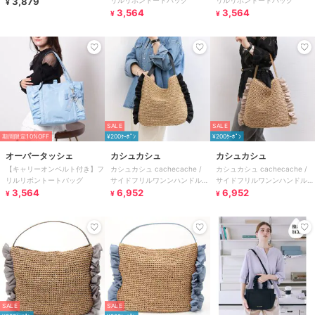
3,879
¥
3,564
3,564
¥
¥
SALE
SALE
期間限定10%OFF
¥200ｸｰﾎﾟﾝ
¥200ｸｰﾎﾟﾝ
オーバータッシェ
カシュカシュ
カシュカシュ
【キャリーオンベルト付き】フ
カシュカシュ cachecache /
カシュカシュ cachecache /
リルリボントートバッグ
サイドフリルワンンハンドルト
サイドフリルワンンハンドルト
3,564
ート カゴバッグ
6,952
ート カゴバッグ
6,952
¥
¥
¥
SALE
SALE