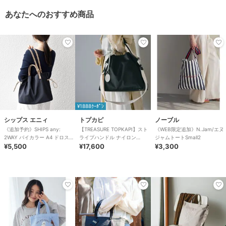
あなたへのおすすめ商品
¥1888ｸｰﾎﾟﾝ
シップス エニィ
トプカピ
ノーブル
《追加予約》SHIPS any:
【TREASURE TOPKAPI】スト
《WEB限定追加》N.Jam/エヌ
2WAY バイカラー A4 ドロスト
ライプハンドル ナイロン
ジャムトートSmall2
トート バッグ
¥5,500
2way トートバッグ A4対応
¥17,600
¥3,300