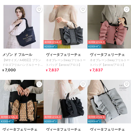
期間限定SALE
期間限定SALE
¥200ｸｰﾎﾟﾝ
¥200ｸｰﾎﾟﾝ
メゾン ド フルール
ヴィータフェリーチェ
ヴィータフェリーチェ
【Mサイズ／A4対応】ブラン
ネオプレーン2wayフリルトー
ネオプレーン2wayフリルトー
ドロゴフリルハンドルトートM
トバッグ【aroco/アロコ】
トバッグ【aroco/アロコ】
バッグ
7,000
7,837
7,837
¥
¥
¥
期間限定SALE
期間限定SALE
期間限定SALE
¥200ｸｰﾎﾟﾝ
¥200ｸｰﾎﾟﾝ
¥200ｸｰﾎﾟﾝ
ヴィータフェリーチェ
ヴィータフェリーチェ
ヴィータフェリーチェ