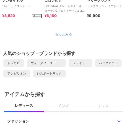
アンタイトル
コロンビア
マリークワント
ワイドナイロントート
Columbia/ グレートスモーキー
ラメクロッシェ ミニトート
ガーデン2ウェイトート /コロ
¥3,520
ンビア
¥6,160
¥9,900
再入荷
もっとみる
人気のショップ・ブランドから探す
トプカピ
ヴィータフェリーチェ
フェイラー
バッグマニア
アンビリオン
レスポートサック
アイテムから探す
レディース
メンズ
キッズ
ファッション