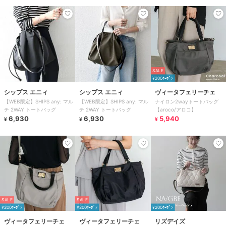
SALE
¥200ｸｰﾎﾟﾝ
シップス エニィ
シップス エニィ
ヴィータフェリーチェ
【WEB限定】SHIPS any: マル
【WEB限定】SHIPS any: マル
ナイロン2wayトートバッグ
チ 2WAY トートバッグ
チ 2WAY トートバッグ
【aroco/アロコ】
6,930
6,930
5,940
¥
¥
¥
SALE
SALE
¥200ｸｰﾎﾟﾝ
¥200ｸｰﾎﾟﾝ
¥200ｸｰﾎﾟﾝ
ヴィータフェリーチェ
ヴィータフェリーチェ
リズデイズ