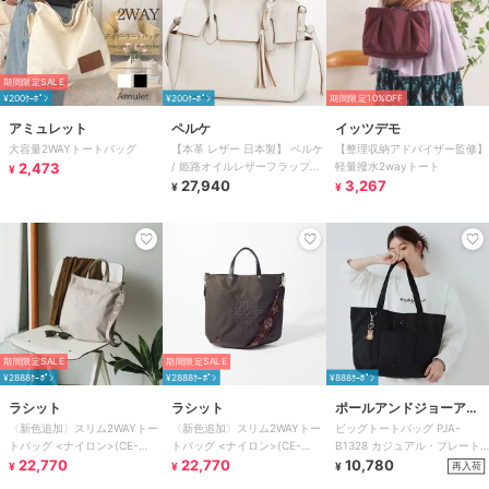
期間限定SALE
¥200ｸｰﾎﾟﾝ
¥200ｸｰﾎﾟﾝ
期間限定10%OFF
アミュレット
ペルケ
イッツデモ
大容量2WAYトートバッグ
【本革 レザー 日本製】 ペルケ
【整理収納アドバイザー監修】
2,473
/ 姫路オイルレザーフラップ付
軽量撥水2wayトート
¥
27,940
き2wayトートS オケージョン
3,267
¥
¥
期間限定SALE
期間限定SALE
¥2888ｸｰﾎﾟﾝ
¥2888ｸｰﾎﾟﾝ
¥888ｸｰﾎﾟﾝ
ラシット
ラシット
ポールアンドジョーアク
〈新色追加〉スリム2WAYトー
〈新色追加〉スリム2WAYトー
ビッグトートバッグ PJA-
セソワ
トバッグ <ナイロン>(CE-
トバッグ <ナイロン>(CE-
B1328 カジュアル・プレート
1404-WEB)
22,770
1404-WEB)
22,770
メタル
10,780
再入荷
¥
¥
¥