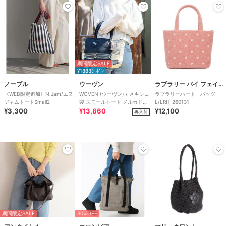
期間限定SALE
¥1888ｸｰﾎﾟﾝ
ノーブル
ウーヴン
ラブラリー バイ フェイラー
《WEB限定追加》N.Jam/エヌ
WOVEN (ウーヴン) / メキシコ
ラブラリーハート バッグ
ジャムトートSmall2
製 スモールトート メルカドバ
L/LRH-260131
¥3,300
ッグ かごバッグ
¥13,860
¥12,100
再入荷
期間限定SALE
30%OFF