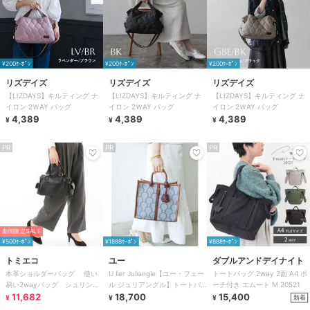
¥200ｸｰﾎﾟﾝ
¥200ｸｰﾎﾟﾝ
¥200ｸｰﾎﾟﾝ
リズデイズ
リズデイズ
リズデイズ
【LIZDAYS】キルティング ナ
【LIZDAYS】キルティング ナ
【LIZDAYS】キルティング ナ
イロン 2ＷAY バッグ
イロン 2ＷAY バッグ
イロン 2ＷAY バッグ
4,389
4,389
4,389
¥
¥
¥
PR
PR
PR
期間限定SALE
¥500ｸｰﾎﾟﾝ
¥1888ｸｰﾎﾟﾝ
¥888ｸｰﾎﾟﾝ
トミエコ
ユー
ダブルアンドデイナイト
本革ショルダーバッグ 使い
U fer Juliangle【ユー・フェー
トートバッグ 2way 2面 A4 ポ
易い2wayバッグ シュリンク
ル ジュリアングル】トートバ
ーチ付き エムート M 20521
レザー
11,682
ッグ/Mサイズ
18,700
15,400
新着
¥
¥
¥