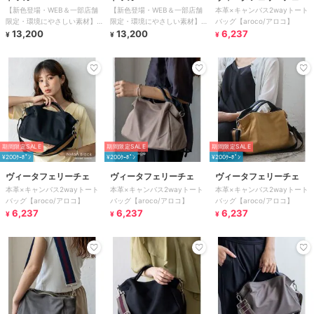
【新色登場・WEB＆一部店舗
【新色登場・WEB＆一部店舗
本革×キャンバス2wayトート
限定・環境にやさしい素材】
限定・環境にやさしい素材】
バッグ【aroco/アロコ】
SANA SIDEPOCKET TOTE ト
13,200
SANA SIDEPOCKET TOTE ト
13,200
6,237
¥
¥
¥
ー
ー
期間限定SALE
期間限定SALE
期間限定SALE
¥200ｸｰﾎﾟﾝ
¥200ｸｰﾎﾟﾝ
¥200ｸｰﾎﾟﾝ
ヴィータフェリーチェ
ヴィータフェリーチェ
ヴィータフェリーチェ
本革×キャンバス2wayトート
本革×キャンバス2wayトート
本革×キャンバス2wayトート
バッグ【aroco/アロコ】
バッグ【aroco/アロコ】
バッグ【aroco/アロコ】
6,237
6,237
6,237
¥
¥
¥