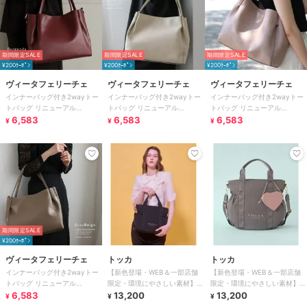
期間限定SALE
期間限定SALE
期間限定SALE
¥200ｸｰﾎﾟﾝ
¥200ｸｰﾎﾟﾝ
¥200ｸｰﾎﾟﾝ
ヴィータフェリーチェ
ヴィータフェリーチェ
ヴィータフェリーチェ
インナーバッグ付き2wayトー
インナーバッグ付き2wayトー
インナーバッグ付き2wayトー
トバッグ リニューアル
トバッグ リニューアル
トバッグ リニューアル
【aroco/アロコ】
6,583
【aroco/アロコ】
6,583
【aroco/アロコ】
6,583
¥
¥
¥
期間限定SALE
¥200ｸｰﾎﾟﾝ
ヴィータフェリーチェ
トッカ
トッカ
インナーバッグ付き2wayトー
【新色登場・WEB＆一部店舗
【新色登場・WEB＆一部店舗
トバッグ リニューアル
限定・環境にやさしい素材】
限定・環境にやさしい素材】
【aroco/アロコ】
6,583
SANA SIDEPOCKET TOTE ト
13,200
SANA SIDEPOCKET TOTE ト
13,200
¥
¥
¥
ー
ー