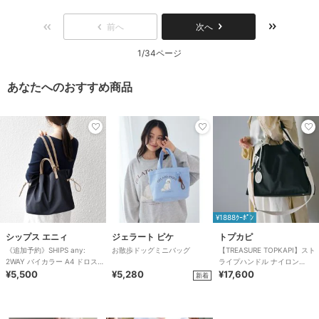
前へ
次へ
1/34ページ
あなたへのおすすめ商品
¥1888ｸｰﾎﾟﾝ
シップス エニィ
ジェラート ピケ
トプカピ
《追加予約》SHIPS any:
お散歩ドッグミニバッグ
【TREASURE TOPKAPI】スト
2WAY バイカラー A4 ドロスト
ライプハンドル ナイロン
トート バッグ
¥5,500
¥5,280
2way トートバッグ A4対応
¥17,600
新着