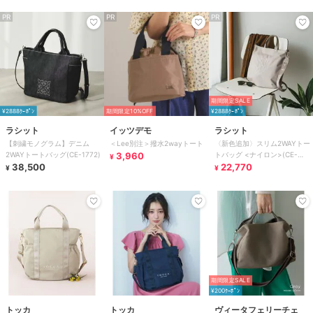
PR
PR
PR
期間限定SALE
¥2888ｸｰﾎﾟﾝ
期間限定10%OFF
¥2888ｸｰﾎﾟﾝ
ラシット
イッツデモ
ラシット
【刺繍モノグラム】デニム
＜Lee別注＞撥水2wayトート
〈新色追加〉スリム2WAYトー
2WAYトートバッグ(CE-1772)
3,960
トバッグ <ナイロン>(CE-
¥
38,500
1404-WEB)
22,770
¥
¥
期間限定SALE
¥200ｸｰﾎﾟﾝ
トッカ
トッカ
ヴィータフェリーチェ