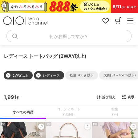
コ
ン
テ
ン
ツ
へ
何かお探しですか？
ス
キ
ッ
レディース トートバッグ (2WAY以上)
プ
軽量 700ｇ以下
大(幅31～45cm以下)
2WAY以上
レディース
1,991
並び替え
表示
コーディネート
特集
すべての商品
(1,125件)
(1件)
PR
PR
PR