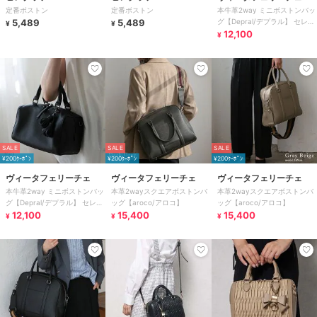
定番ボストン
定番ボストン
本牛革2way ミニボストンバッ
5,489
5,489
グ【Depral/デプラル】 セレモ
¥
¥
ニー向け
12,100
¥
SALE
SALE
SALE
¥200ｸｰﾎﾟﾝ
¥200ｸｰﾎﾟﾝ
¥200ｸｰﾎﾟﾝ
ヴィータフェリーチェ
ヴィータフェリーチェ
ヴィータフェリーチェ
本牛革2way ミニボストンバッ
本革2wayスクエアボストンバ
本革2wayスクエアボストンバ
グ【Depral/デプラル】 セレモ
ッグ【aroco/アロコ】
ッグ【aroco/アロコ】
ニー向け
12,100
15,400
15,400
¥
¥
¥