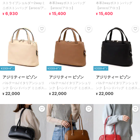
ストライプショルダー2wayミ
本革2wayボストンバッグ
本革2wayボストンバッグ
ニボストンバッグ【aroco/ア
【aroco/アロコ】
【aroco/アロコ】
ロコ】
6,930
15,400
15,400
¥
¥
¥
¥200ｸｰﾎﾟﾝ
¥200ｸｰﾎﾟﾝ
¥200ｸｰﾎﾟﾝ
アジリティー ビゾン
アジリティー ビゾン
アジリティー ビゾン
パルテール/イタリアンシュリ
パルテール/イタリアンシュリ
パルテール/イタリアンシュリ
ンク【ハンドバッグ ミニボス
ンク【ハンドバッグ ミニボス
ンク【ハンドバッグ ミニボス
トン】AGILITY
22,000
トン】AGILITY
22,000
トン】AGILITY
22,000
¥
¥
¥