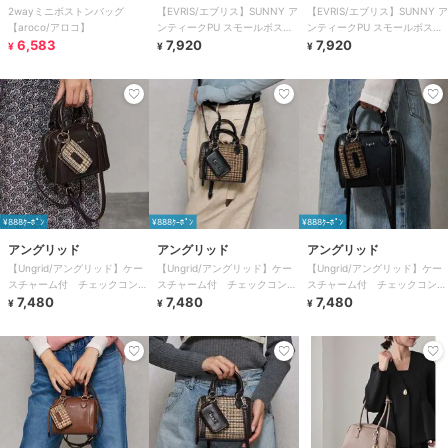
2wayミニボストンバッグ
【EVRIS/エブリス】SUNNY ア
【EVRIS/エブリス】SUNNY ア
【aroco/アロコ】
ンティークPU スモールボスト
ンティークPU スモールボスト
6,583
ンバッグ
7,920
ンバッグ
7,920
¥
¥
¥
¥888ｸｰﾎﾟﾝ
¥888ｸｰﾎﾟﾝ
¥888ｸｰﾎﾟﾝ
アングリッド
アングリッド
アングリッド
【Ungrid/アングリッド】ケー
【Ungrid/アングリッド】ケー
【Ungrid/アングリッド】ケー
スチャーム付 チェックコンビ
スチャーム付 チェックコンビ
スチャーム付 チェックコンビ
ミニボストンバッグ
7,480
ミニボストンバッグ
7,480
ミニボストンバッグ
7,480
¥
¥
¥