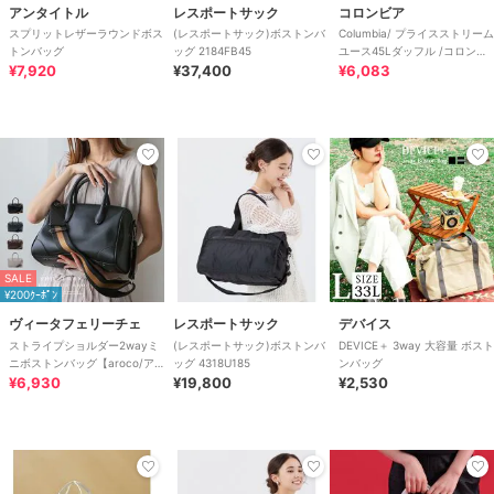
アンタイトル
レスポートサック
コロンビア
スプリットレザーラウンドボス
(レスポートサック)ボストンバ
Columbia/ プライスストリーム
トンバッグ
ッグ 2184FB45
ユース45Lダッフル /コロンビ
¥7,920
¥37,400
ア
¥6,083
SALE
¥200ｸｰﾎﾟﾝ
ヴィータフェリーチェ
レスポートサック
デバイス
ストライプショルダー2wayミ
(レスポートサック)ボストンバ
DEVICE＋ 3way 大容量 ボスト
ニボストンバッグ【aroco/ア
ッグ 4318U185
ンバッグ
ロコ】
¥6,930
¥19,800
¥2,530