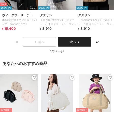
SALE
¥200ｸｰﾎﾟﾝ
¥888ｸｰﾎﾟﾝ
¥888ｸｰﾎﾟﾝ
ヴィータフェリーチェ
ダズリン
ダズリン
本革2wayスクエアボストンバ
【dazzlin/ダズリン】リボンチ
【dazzlin/ダズリン】リボンチ
ッグ【aroco/アロコ】
ャーム付 ギャザーシャーリン
ャーム付 ギャザーシャーリン
15,400
グボストンバッグ
8,910
グボストンバッグ
8,910
¥
¥
¥
前へ
次へ
1/3ページ
あなたへのおすすめ商品
60%OFF
30%OFF