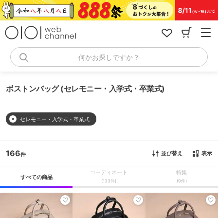
コ
ン
テ
ン
ツ
へ
何かお探しですか？
ス
キ
ッ
ボストンバッグ (セレモニー・入学式・卒業式)
プ
セレモニー・入学式・卒業式
166
並び替え
表示
コーディネート
特集
すべての商品
(133件)
(9件)