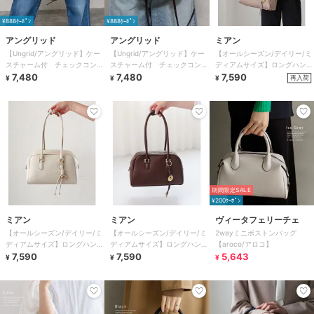
¥888ｸｰﾎﾟﾝ
¥888ｸｰﾎﾟﾝ
アングリッド
アングリッド
ミアン
【Ungrid/アングリッド】ケー
【Ungrid/アングリッド】ケー
【オールシーズン/デイリー/ミ
スチャーム付 チェックコンビ
スチャーム付 チェックコンビ
ディアムサイズ】ロングハンド
ミニボストンバッグ
7,480
ミニボストンバッグ
7,480
ルボストンバッグ
7,590
再入荷
¥
¥
¥
期間限定SALE
¥200ｸｰﾎﾟﾝ
ミアン
ミアン
ヴィータフェリーチェ
【オールシーズン/デイリー/ミ
【オールシーズン/デイリー/ミ
2wayミニボストンバッグ
ディアムサイズ】ロングハンド
ディアムサイズ】ロングハンド
【aroco/アロコ】
ルボストンバッグ
7,590
ルボストンバッグ
7,590
5,643
¥
¥
¥