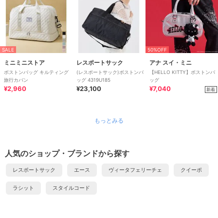
SALE
50%OFF
ミニミニストア
レスポートサック
アナ スイ・ミニ
ボストンバッグ キルティング
(レスポートサック)ボストンバ
【HELLO KITTY】ボストンバ
旅行カバン
ッグ 4319U185
ッグ
¥2,960
¥23,100
¥7,040
新着
もっとみる
人気のショップ・ブランドから探す
レスポートサック
エース
ヴィータフェリーチェ
クイーポ
ラシット
スタイルコード