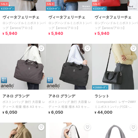
SALE
SALE
SALE
¥200ｸｰﾎﾟﾝ
¥200ｸｰﾎﾟﾝ
¥200ｸｰﾎﾟﾝ
ヴィータフェリーチェ
ヴィータフェリーチェ
ヴィータフェリーチェ
ロングハンドルミニボストンバ
ロングハンドルミニボストンバ
ロングハンドルミニボストンバ
ッグ【aroco/アロコ】
ッグ【aroco/アロコ】
ッグ【aroco/アロコ】
5,940
5,940
5,940
¥
¥
¥
¥2888ｸｰﾎﾟﾝ
アネロ グランデ
アネロ グランデ
ラシット
ボストンバッグ 旅行 大容量 レ
ボストンバッグ 旅行 大容量 レ
《composition》レザー2WAY
ディース 軽量 撥水 A3 キャリ
ディース 軽量 撥水 A3 キャリ
ミニボストンバッグ(CE-
ーオン 多収納 おしゃれ シンプ
6,050
ーオン 多収納 おしゃれ シンプ
6,050
1684）
44,000
¥
¥
¥
ル
ル