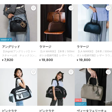
¥888ｸｰﾎﾟﾝ
アングリッド
ラマージ
ラマージ
【Ungrid/アングリッド】ケー
【LA MARGE】【本革 / 500ml
【LA MARGE】【本革 / 500ml
スチャーム付 チェックコンビ
ボトル収納可能】レザー ラウ
ボトル収納可能】レザー ラウ
ボストンバッグ
7,920
ンド ボストンバッグ (M)
19,800
ンド ボストンバッグ (M)
19,800
¥
¥
¥
SALE
¥200ｸｰﾎﾟﾝ
ピンクラテ
ピンクラテ
ヴィータフェリーチェ