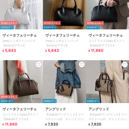
期間限定SALE
期間限定SALE
期間限定SALE
¥200ｸｰﾎﾟﾝ
¥200ｸｰﾎﾟﾝ
¥200ｸｰﾎﾟﾝ
ヴィータフェリーチェ
ヴィータフェリーチェ
ヴィータフェリーチェ
2wayミニボストンバッグ
2wayミニボストンバッグ
コントラスト2wayボストン
【aroco/アロコ】
【aroco/アロコ】
【Depral/デプラル】
5,643
5,643
11,880
¥
¥
¥
期間限定SALE
¥200ｸｰﾎﾟﾝ
¥888ｸｰﾎﾟﾝ
¥888ｸｰﾎﾟﾝ
ヴィータフェリーチェ
アングリッド
アングリッド
コントラスト2wayボストン
【Ungrid/アングリッド】ケー
【Ungrid/アングリッド】ケー
【Depral/デプラル】
スチャーム付 チェックコンビ
スチャーム付 チェックコンビ
11,880
ボストンバッグ
7,920
ボストンバッグ
7,920
¥
¥
¥