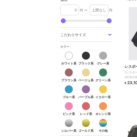
円
〜
円
こだわりサイズ
カラー
ホワイト系
ブラック系
グレー系
レスポ
(レスポ
4319U1
ブラウン系
ベージュ系
グリーン系
23,1
¥
ブルー系
パープル系
イエロー系
ピンク系
レッド系
オレンジ系
シルバー系
ゴールド系
その他