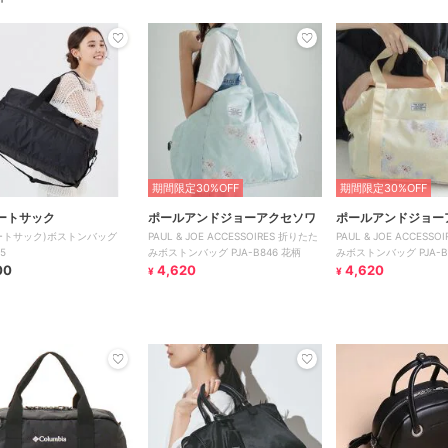
期間限定30%OFF
期間限定30%OFF
ートサック
ポールアンドジョーアクセソワ
ポールアンドジョー
ートサック)ボストンバッグ
PAUL & JOE ACCESSOIRES 折りたた
PAUL & JOE ACCESS
85
みボストンバッグ PJA-B846 花柄
みボストンバッグ PJA-B
00
4,620
4,620
¥
¥