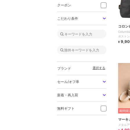
クーポン
こだわり条件
コロン
Colum
ボストン
9,90
¥
選択する
ブランド
セール/オフ率
新着・再入荷
無料ギフト
期間限定
マーキ
メタルア