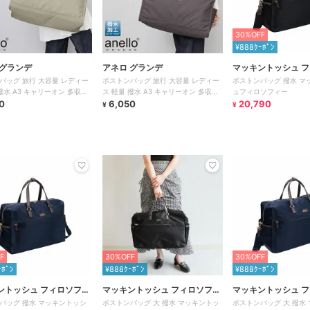
30%OFF
¥888ｸｰﾎﾟﾝ
 グランデ
アネロ グランデ
マッキントッシュ 
バッグ 旅行 大容量 レディー
ボストンバッグ 旅行 大容量 レディー
ボストンバッグ 撥水 マ
ー
撥水 A3 キャリーオン 多収納
ス 軽量 撥水 A3 キャリーオン 多収納
ュフィロソフィー
 シンプル
0
おしゃれ シンプル
6,050
20,790
¥
¥
F
30%OFF
30%OFF
ｰﾎﾟﾝ
¥888ｸｰﾎﾟﾝ
¥888ｸｰﾎﾟﾝ
ントッシュ フィロソフィ
マッキントッシュ フィロソフィ
マッキントッシュ 
バッグ 撥水 マッキントッシ
ボストンバッグ 大 撥水 マッキントッ
ボストンバッグ 大 撥水
ー
ー