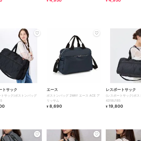
0
4,950
4,950
¥
¥
ートサック
エース
レスポートサック
ートサック)ボストンバッグ
ボストンバッグ 2WAY エース ACE ア
(レスポートサック)ボス
85
リッサム
4318U185
00
8,690
19,800
¥
¥