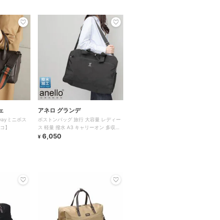
ェ
アネロ グランデ
ayミニボス
ボストンバッグ 旅行 大容量 レディー
ロコ】
ス 軽量 撥水 A3 キャリーオン 多収納
おしゃれ シンプル
6,050
¥