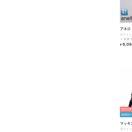
アネロ
ボストン
ス 軽量 
おしゃれ
6,05
¥
30%OF
¥888ｸ
マッキ
ボストン
ー