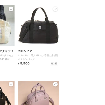
アクセソワ
コロンビア
OIRES 折りたた
Columbia 最大38Lの大容量の多機能
846 花柄
ボストンバッグ
9,900
再入荷
¥