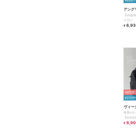
¥888ｸ
アング
【Ung
イロン 
ッグボス
6,93
¥
期間限定
¥200ｸ
ヴィー
本革×ナ
【aroc
9,90
¥