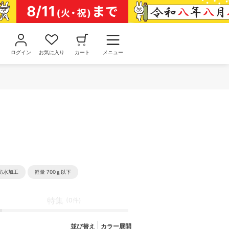
ログイン
お気に入り
カート
メニュー
防水加工
軽量 700ｇ以下
特集
(0件)
並び替え
カラー展開