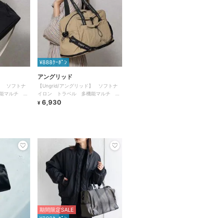
¥888ｸｰﾎﾟﾝ
アングリッド
ド】 ソフトナ
【Ungrid/アングリッド】 ソフトナ
能マルチ ビ
イロン トラベル 多機能マルチ ビ
ッグボストンバッグ
6,930
¥
期間限定SALE