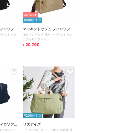
30%OFF
¥888ｸｰﾎﾟﾝ
フィロソフィ
マッキントッシュ フィロソフィ
ッキントッシ
ボストンバッグ 撥水 マッキントッシ
ー
ュフィロソフィー
20,790
¥
¥200ｸｰﾎﾟﾝ
フィロソフィ
リズデイズ
 マッキントッ
【LIZDAYS】キャリーオン 大容量 撥