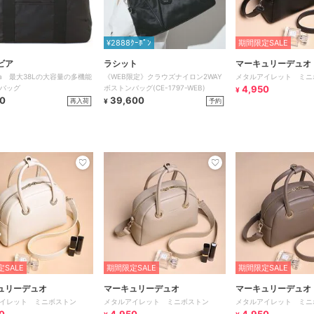
¥2888ｸｰﾎﾟﾝ
期間限定SALE
ビア
ラシット
マーキュリーデュオ
bia 最大38Lの大容量の多機能
《WEB限定》クラウズナイロン2WAY
メタルアイレット ミニ
バッグ
ボストンバッグ(CE-1797-WEB)
4,950
¥
0
39,600
再入荷
予約
¥
SALE
期間限定SALE
期間限定SALE
ュリーデュオ
マーキュリーデュオ
マーキュリーデュオ
イレット ミニボストン
メタルアイレット ミニボストン
メタルアイレット ミニ