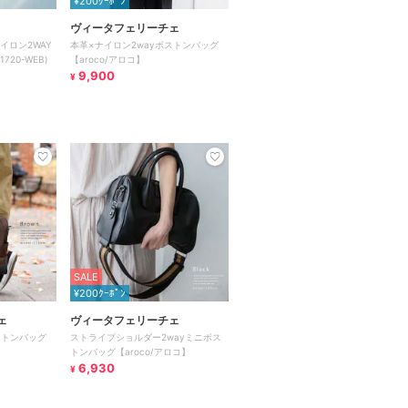
¥200ｸｰﾎﾟﾝ
ヴィータフェリーチェ
イロン2WAY
本革×ナイロン2wayボストンバッグ
720-WEB)
【aroco/アロコ】
9,900
¥
SALE
¥200ｸｰﾎﾟﾝ
ェ
ヴィータフェリーチェ
ストンバッグ
ストライプショルダー2wayミニボス
トンバッグ【aroco/アロコ】
6,930
¥