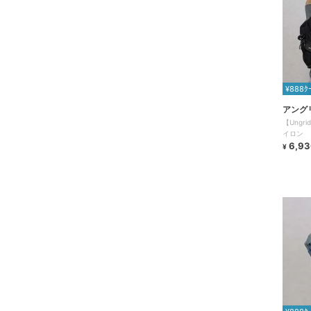
¥888ｸ
アング
【Ung
イロン 
ッグボス
6,93
¥