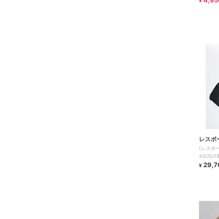
4,95
¥
レスポ
(レスポ
4320U1
29,7
¥