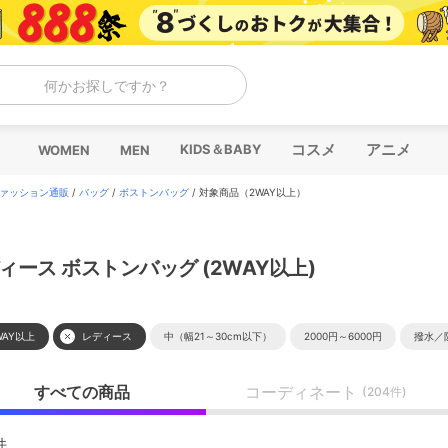
何かお探しですか？
コスメ
アニメ
KIDS＆BABY
WOMEN
MEN
ァッション通販
/
バッグ
/
ボストンバッグ
/
対象商品（2WAY以上）
ィース ボストンバッグ (2WAY以上)
WAY以上
レディース
中（幅21～30cm以下）
2000円～6000円
撥水／
すべての商品
コーディネート
(204件)