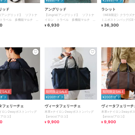
ｰﾎﾟﾝ
¥888ｸｰﾎﾟﾝ
¥2888ｸｰﾎﾟﾝ
リッド
アングリッド
ラシット
rid/アングリッド】 ソフトナ
【Ungrid/アングリッド】 ソフトナ
《WEB限定》クラウズナ
トラベル 多機能マルチ ビ
イロン トラベル 多機能マルチ ビ
ミニボストンバッグ(CE-1
トンバッグ
0
ッグボストンバッグ
6,930
36,300
¥
¥
SALE
期間限定SALE
期間限定SALE
ｰﾎﾟﾝ
¥200ｸｰﾎﾟﾝ
¥200ｸｰﾎﾟﾝ
タフェリーチェ
ヴィータフェリーチェ
ヴィータフェリーチ
イロン2wayボストンバッグ
本革×ナイロン2wayボストンバッグ
本革×ナイロン2wayボ
o/アロコ】
【aroco/アロコ】
【aroco/アロコ】
0
9,900
9,900
¥
¥