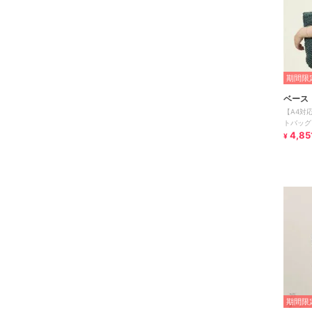
期間限定
ベース
【A4対
トバッグ
4,85
¥
期間限定