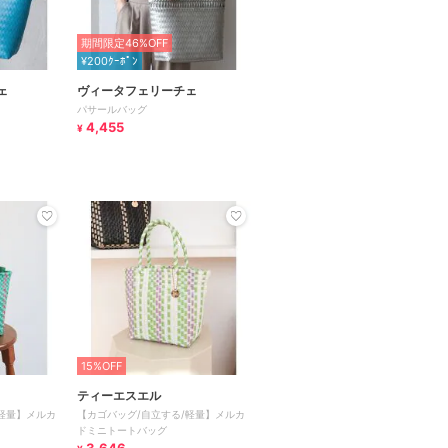
期間限定46%OFF
¥200ｸｰﾎﾟﾝ
ェ
ヴィータフェリーチェ
パサールバッグ
4,455
¥
15%OFF
ティーエスエル
軽量】メルカ
【カゴバッグ/自立する/軽量】メルカ
ドミニトートバッグ