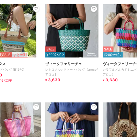
SALE
SALE
SALE
まとめ割
¥200ｸｰﾎﾟﾝ
¥200ｸｰﾎﾟﾝ
タス
ヴィータフェリーチェ
ヴィータフェリーチ
バッグ [B1670]
レトロメルカドトートバッグ【aroco/
カラフルメルカドミニバッグ
0
アロコ】
アロコ】
3,630
3,630
¥
¥
5%OFF