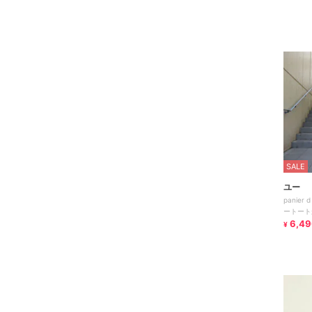
SALE
ユー
panie
ートート
6,49
¥