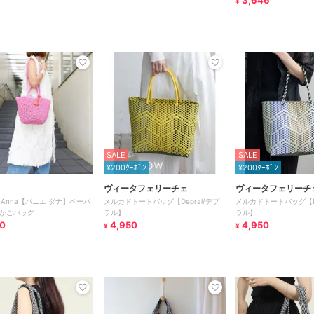
3,646
¥
SALE
SALE
¥200ｸｰﾎﾟﾝ
¥200ｸｰﾎﾟﾝ
ヴィータフェリーチェ
ヴィータフェリーチ
r d Anna【パニエ ダナ】ペーパ
メルカドトートバッグ【Depral/デプ
メルカドトートバッグ【De
かごバッグ
ラル】
ラル】
0
4,950
4,950
¥
¥