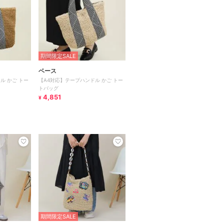
期間限定SALE
ベース
ル かご トー
【A4対応】テープハンドル かご トー
トバッグ
4,851
¥
期間限定SALE