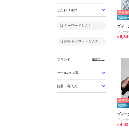
こだわり条件
期間限定
¥200ｸ
ヴィー
パサール
5,34
¥
選択する
ブランド
セール/オフ率
新着・再入荷
期間限定
¥200ｸ
ヴィー
パサール
4,45
¥