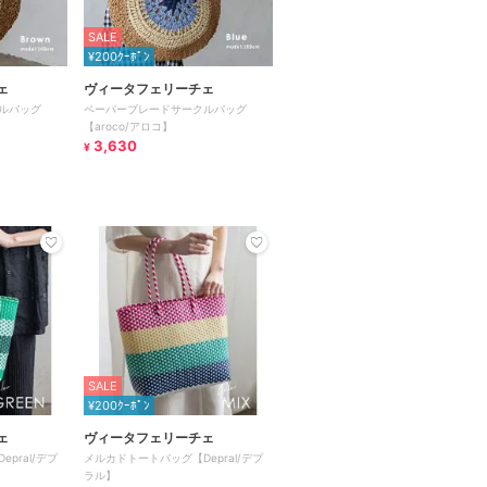
SALE
¥200ｸｰﾎﾟﾝ
ェ
ヴィータフェリーチェ
ルバッグ
ペーパーブレードサークルバッグ
【aroco/アロコ】
3,630
¥
SALE
¥200ｸｰﾎﾟﾝ
ェ
ヴィータフェリーチェ
pral/デプ
メルカドトートバッグ【Depral/デプ
ラル】