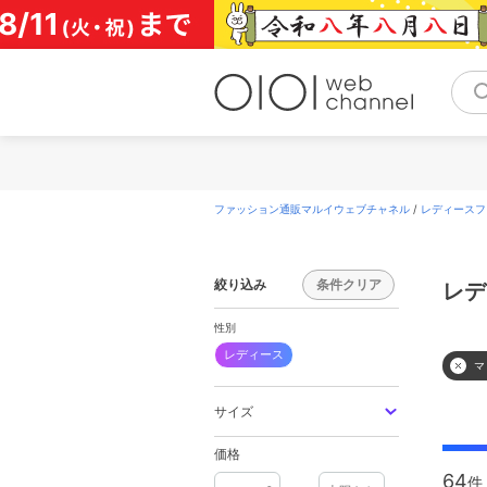
コ
ン
テ
ン
ツ
へ
ス
キ
ッ
プ
ファッション通販マルイウェブチャネル
/
レディースフ
絞り込み
条件クリア
レデ
性別
レディース
マ
サイズ
価格
64