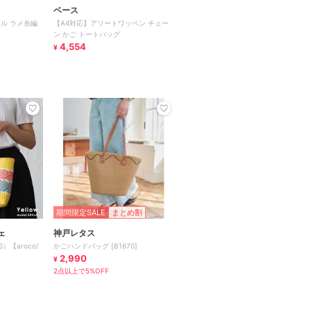
ベース
ル ラメ糸編
【A4対応】アソートワッペン チェー
ン かご トートバッグ
4,554
¥
期間限定SALE
まとめ割
ェ
神戸レタス
【aroco/
かごハンドバッグ [B1670]
2,990
¥
2点以上で5%OFF