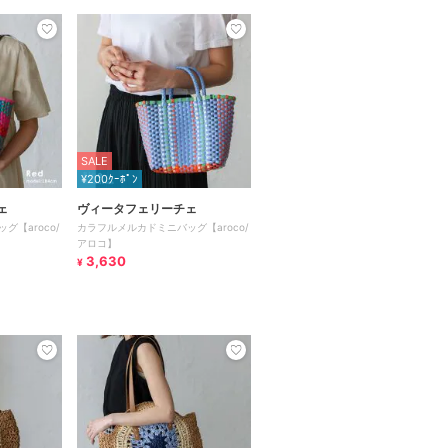
SALE
¥200ｸｰﾎﾟﾝ
ェ
ヴィータフェリーチェ
【aroco/
カラフルメルカドミニバッグ【aroco/
アロコ】
3,630
¥