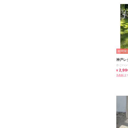
期間限定
神戸レ
かごハンド
2,99
¥
2点以上で