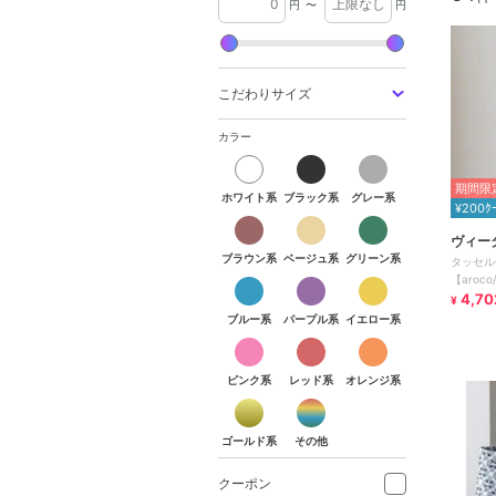
円
〜
円
こだわりサイズ
カラー
期間限定
ホワイト系
ブラック系
グレー系
¥200ｸ
ヴィー
ブラウン系
ベージュ系
グリーン系
タッセル
【aroc
4,70
¥
ブルー系
パープル系
イエロー系
ピンク系
レッド系
オレンジ系
ゴールド系
その他
クーポン