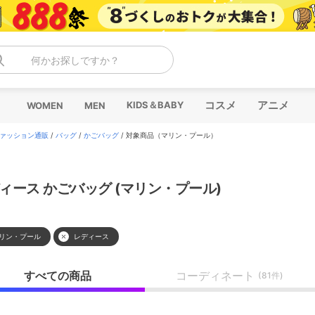
何かお探しですか？
コスメ
アニメ
KIDS＆BABY
WOMEN
MEN
ァッション通販
/
バッグ
/
かごバッグ
/
対象商品（マリン・プール）
ィース かごバッグ (マリン・プール)
リン・プール
レディース
すべての商品
コーディネート
(81件)