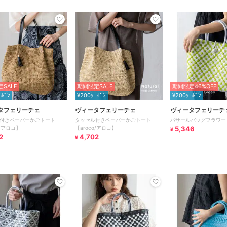
SALE
期間限定SALE
期間限定46%OFF
ｰﾎﾟﾝ
¥200ｸｰﾎﾟﾝ
¥200ｸｰﾎﾟﾝ
タフェリーチェ
ヴィータフェリーチェ
ヴィータフェリーチ
付きペーパーかごトート
タッセル付きペーパーかごトート
パサールバッグフラワー
o/アロコ】
【aroco/アロコ】
5,346
¥
2
4,702
¥