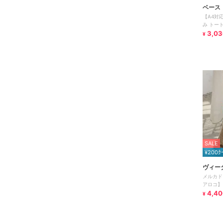
ベース
【A4対
み トー
3,03
¥
SALE
¥200ｸ
ヴィー
メルカド
アロコ】
4,40
¥