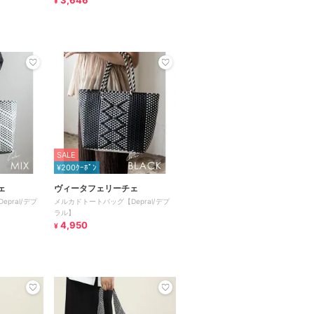
3,646
¥
SALE
¥200ｸｰﾎﾟﾝ
ェ
ヴィータフェリーチェ
pral/デプ
メルカドトートバッグ【Depral/デプ
ラル】
4,950
¥