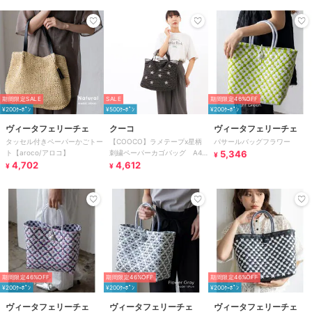
期間限定SALE
SALE
期間限定46%OFF
¥200ｸｰﾎﾟﾝ
¥500ｸｰﾎﾟﾝ
¥200ｸｰﾎﾟﾝ
ヴィータフェリーチェ
クーコ
ヴィータフェリーチェ
タッセル付きペーパーかごトー
【COOCO】ラメテープx星柄
パサールバッグフラワー
ト【aroco/アロコ】
刺繍ペーパーカゴバッグ A4
5,346
¥
4,702
収納可能 2026新作
4,612
¥
¥
期間限定46%OFF
期間限定46%OFF
期間限定46%OFF
¥200ｸｰﾎﾟﾝ
¥200ｸｰﾎﾟﾝ
¥200ｸｰﾎﾟﾝ
ヴィータフェリーチェ
ヴィータフェリーチェ
ヴィータフェリーチェ