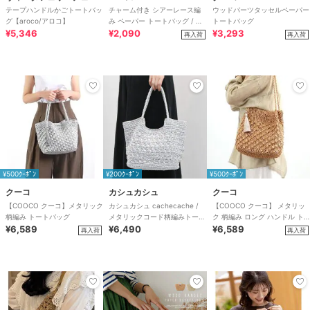
テープハンドルかごトートバッ
チャーム付き シアーレース編
ウッドパーツタッセルペーパー
グ【aroco/アロコ】
み ペーパー トートバッグ / レ
トートバッグ
¥5,346
ディース かごバッグ B5サイズ
¥2,090
¥3,293
再入荷
再入荷
対応
¥500ｸｰﾎﾟﾝ
¥200ｸｰﾎﾟﾝ
¥500ｸｰﾎﾟﾝ
クーコ
カシュカシュ
クーコ
【COOCO クーコ】メタリック
カシュカシュ cachecache /
【COOCO クーコ】 メタリッ
柄編み トートバッグ
メタリックコード柄編みトート
ク 柄編み ロング ハンドル ト
¥6,589
バッグ
¥6,490
ートバッグ かごバッグ
¥6,589
再入荷
再入荷