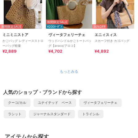
期間限定SALE
期間限定SALE
¥200ｸｰﾎﾟﾝ
30%OFF
ミニミニストア
ヴィータフェリーチェ
エニィスィス
かごバッグ レディースストロ
ウッドハンドルかごトートバッ
スカーフ付き カゴバッグ
ーバッグ軽量
グ【aroco/アロコ】
¥2,889
¥4,702
¥4,892
もっとみる
人気のショップ・ブランドから探す
クーコ/カル
ユナイテッド ベース
ヴィータフェリーチェ
ラシット
ジャーナルスタンダード
トライシル
アイテムから探す