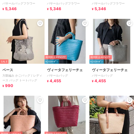
パサールバッグフラワー
パサールバッグフラワー
パサールバッグフラワー
5,346
5,346
5,346
¥
¥
¥
期間限定46%OFF
期間限定46%OFF
SALE
¥200ｸｰﾎﾟﾝ
¥200ｸｰﾎﾟﾝ
ベース
ヴィータフェリーチェ
ヴィータフェリーチェ
方眼編み かごバッグ / レディ
パサールバッグ
パサールバッグ
ース バッグ トートバッグ
4,455
4,455
¥
¥
990
¥
期間限定46%OFF
期間限定46%OFF