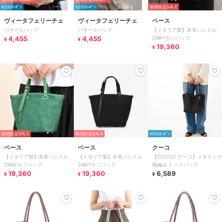
¥200ｸｰﾎﾟﾝ
¥200ｸｰﾎﾟﾝ
期間限定SALE
ヴィータフェリーチェ
ヴィータフェリーチェ
ベース
パサールバッグ
パサールバッグ
【イタリア製】本革ハンドル
4,455
4,455
2WAYかごバッグ
¥
¥
19,360
¥
期間限定SALE
期間限定SALE
¥500ｸｰﾎﾟﾝ
ベース
ベース
クーコ
【イタリア製】本革ハンドル
【イタリア製】本革ハンドル
【COOCO クーコ】メタリック
2WAYかごバッグ
2WAYかごバッグ
柄編み トートバッグ
19,360
19,360
6,589
¥
¥
¥