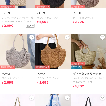
期間限定SALE
期間限定SALE
期間限定SALE
ベース
ベース
ベース
チャーム付き シアーレース編
ラウンドかごバッグ
ラウンドかごバッグ
み ペーパー トートバッグ / レ
2,695
2,695
¥
¥
ディース かごバッグ B5サイズ
2,090
再入荷
¥
対応
期間限定SALE
期間限定SALE
期間限定SALE
¥200ｸｰﾎﾟﾝ
ベース
ベース
ヴィータフェリーチェ
ラウンドかごバッグ
ラウンドかごバッグ
ウッドハンドルかごトートバッ
2,695
2,695
グ【aroco/アロコ】
¥
¥
4,702
¥