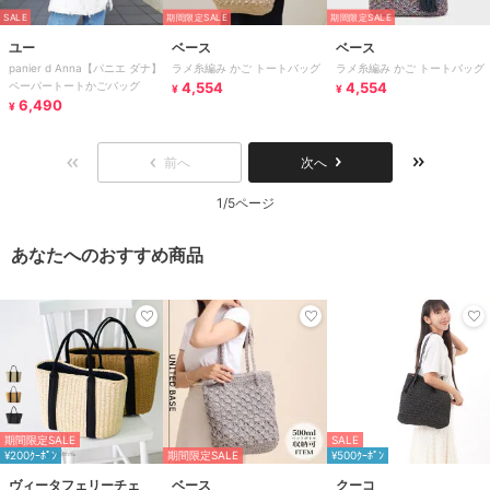
SALE
期間限定SALE
期間限定SALE
ユー
ベース
ベース
panier d Anna【パニエ ダナ】
ラメ糸編み かご トートバッグ
ラメ糸編み かご トートバッグ
ペーパートートかごバッグ
4,554
4,554
¥
¥
6,490
¥
前へ
次へ
1/5ページ
あなたへのおすすめ商品
期間限定SALE
SALE
¥200ｸｰﾎﾟﾝ
期間限定SALE
¥500ｸｰﾎﾟﾝ
ヴィータフェリーチェ
ベース
クーコ