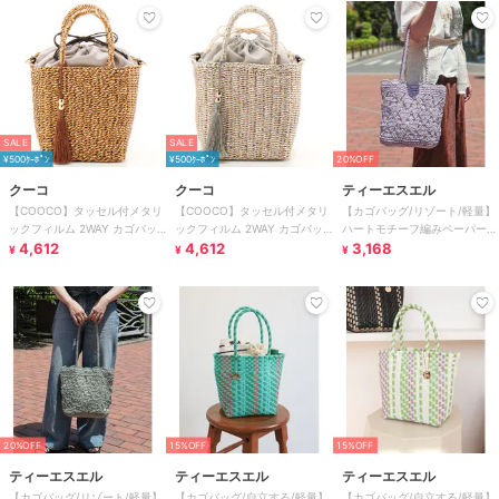
SALE
SALE
¥500ｸｰﾎﾟﾝ
¥500ｸｰﾎﾟﾝ
20%OFF
クーコ
クーコ
ティーエスエル
【COOCO】タッセル付メタリ
【COOCO】タッセル付メタリ
【カゴバッグ/リゾート/軽量】
ックフィルム 2WAY カゴバッ
ックフィルム 2WAY カゴバッ
ハートモチーフ編みペーパート
グ かごバッグ ショルダー
4,612
グ かごバッグ ショルダー
4,612
ートバッグ
3,168
¥
¥
¥
20%OFF
15%OFF
15%OFF
ティーエスエル
ティーエスエル
ティーエスエル
【カゴバッグ/リゾート/軽量】
【カゴバッグ/自立する/軽量】
【カゴバッグ/自立する/軽量】