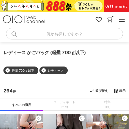
コ
ン
テ
ン
ツ
へ
何かお探しですか？
ス
キ
ッ
レディース かごバッグ (軽量 700ｇ以下)
プ
軽量 700ｇ以下
レディース
264
並び替え
表示
コーディネート
特集
すべての商品
(81件)
(1件)