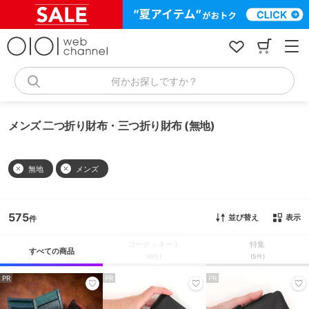
コ
ン
テ
ン
ツ
へ
何かお探しですか？
ス
キ
ッ
メンズ 二つ折り財布・三つ折り財布 (無地)
プ
無地
メンズ
575
並び替え
表示
コーディネート
特集
すべての商品
(0件)
(5件)
PR
PR
PR