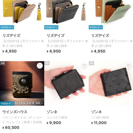
¥200ｸｰﾎﾟﾝ
¥200ｸｰﾎﾟﾝ
¥200ｸｰﾎﾟﾝ
リズデイズ
リズデイズ
リズデイズ
【LIZDAYS】L字ファスナー 本
【LIZDAYS】L字ファスナー 本
【LIZDAYS】L字ファスナー 本
革 2つ折り財布
革 2つ折り財布
革 2つ折り財布
4,950
4,950
4,950
¥
¥
¥
PR
PR
PR
¥888ｸｰﾎﾟﾝ
ウインズハウス
ゾンネ
ゾンネ
パイソンサイドエッヂ ショー
コンパクト財布
二つ折り財布
ト ウォレット / 蛇革 / 日本製
9,900
11,000
¥
¥
60,500
¥