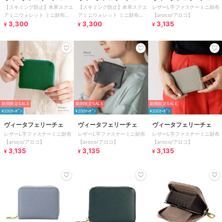
【スキミング防止】本革スクエ
【スキミング防止】本革スクエ
レザーL字ファスナーミニ財布
アミニウォレット ミニ財布
アミニウォレット ミニ財布
【aroco/アロコ】
【aroco/アロコ】
3,300
【aroco/アロコ】
3,300
3,135
¥
¥
¥
期間限定SALE
期間限定SALE
期間限定SALE
¥200ｸｰﾎﾟﾝ
¥200ｸｰﾎﾟﾝ
¥200ｸｰﾎﾟﾝ
ヴィータフェリーチェ
ヴィータフェリーチェ
ヴィータフェリーチェ
レザーL字ファスナーミニ財布
レザーL字ファスナーミニ財布
レザーL字ファスナーミニ財布
【aroco/アロコ】
【aroco/アロコ】
【aroco/アロコ】
3,135
3,135
3,135
¥
¥
¥