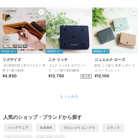
¥200ｸｰﾎﾟﾝ
¥888ｸｰﾎﾟﾝ
¥888ｸｰﾎﾟﾝ
リズデイズ
ニナ リッチ
ジュエルナ ローズ
【LIZDAYS】L字ファスナー 本
【ニナ リッチ】タマラパー
財布 二つ折り 本革 レザー フ
革 2つ折り財布
ス 二つ折りBOX財布
ォリー ウォレット
¥4,950
¥13,750
¥12,100
再入荷
もっとみる
人気のショップ・ブランドから探す
バッグマニア
AJIOKA
マルショウ エンドウ
コランド