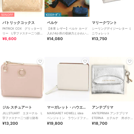
50%OFF
¥200ｸｰﾎﾟﾝ
パトリックコックス
ペルケ
マリークワント
PATRICK COX グリッターリ
【本革 レザー】ペルケ カード
シーリングデイジーレター ミ
リー L字ファスナー二つ折り
入れ14か所の収納力とかわいさ
ニウォレット
財布
¥6,600
を兼ね備えたアクリル玉がま口
¥14,080
¥13,750
2つ折り財布
ジル スチュアート
マーガレット・ハウエル アイデア
アンテプリマ
JILLSTUART エターナル L
MARGARET HOWELL idea
ANTEPRIMA アンテプリマ
字ファスナー二つ折り財布
ベンジャミン ラウンドファス
ETERNA エテルナ 外ポケッ
¥13,200
ナー二つ折り財布
¥19,800
ト二つ折財布
¥18,700