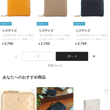
¥200ｸｰﾎﾟﾝ
¥200ｸｰﾎﾟﾝ
¥200ｸｰﾎﾟﾝ
リズデイズ
リズデイズ
リズデイズ
【LIZDAYS】スキミング防止
【LIZDAYS】スキミング防止
【LIZDAYS】スキミング防止
じゃばらポケット 本革 ミニ財
じゃばらポケット 本革 ミニ財
じゃばらポケット 本革 ミニ財
布
2,750
布
2,750
布
2,750
¥
¥
¥
前へ
次へ
1/10ページ
あなたへのおすすめ商品