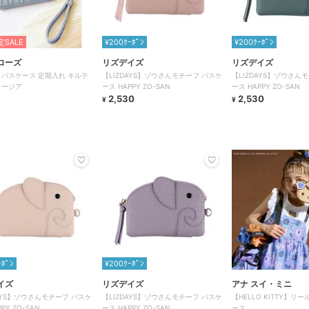
SALE
¥200ｸｰﾎﾟﾝ
¥200ｸｰﾎﾟﾝ
ローズ
リズデイズ
リズデイズ
 パスケース 定期入れ キルテ
【LIZDAYS】ゾウさんモチーフ パスケ
【LIZDAYS】ゾウさん
ロージア
ース HAPPY ZO-SAN
ース HAPPY ZO-SAN
8
2,530
2,530
¥
¥
ｰﾎﾟﾝ
¥200ｸｰﾎﾟﾝ
イズ
リズデイズ
アナ スイ・ミニ
DAYS】ゾウさんモチーフ パスケ
【LIZDAYS】ゾウさんモチーフ パスケ
【HELLO KITTY】リ
PY ZO-SAN
ース HAPPY ZO-SAN
ース