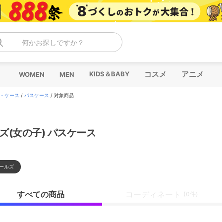
何かお探しですか？
コスメ
アニメ
KIDS＆BABY
WOMEN
MEN
・ケース
/
パスケース
/
対象商品
ズ(女の子) パスケース
ールズ
すべての商品
コーディネート
(0件)