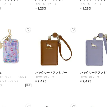
ードケース
カラーカードケース
カラーカードケース
3
1,233
1,233
¥
¥
ェ
バックヤードファミリー
バックヤードファミ
ARIE | フォトカードホルダー -
伸び猫パスケース
伸び猫パスケース
レットモンチッチ
2,425
2,425
¥
¥
0
新着