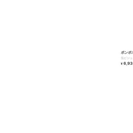
ポンポ
箔ビジュ
6,93
¥