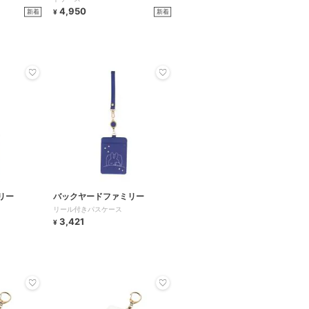
4,950
新着
新着
¥
リー
バックヤードファミリー
リール付きパスケース
3,421
¥