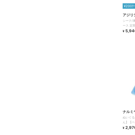
¥200ｸ
アジリ
シーク/
ース 定
5,94
¥
ナルミ
ぬいぐる
ん】【ベ
ちゃん】
2,97
¥