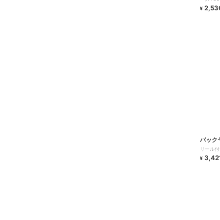
2,53
¥
バック
リール付
3,42
¥