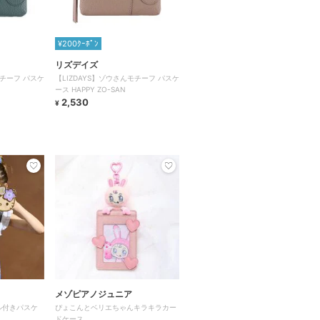
¥200ｸｰﾎﾟﾝ
リズデイズ
モチーフ パスケ
【LIZDAYS】ゾウさんモチーフ パスケ
ース HAPPY ZO-SAN
2,530
¥
メゾピアノジュニア
ール付きパスケ
ぴょこんとベリエちゃんキラキラカー
ドケース