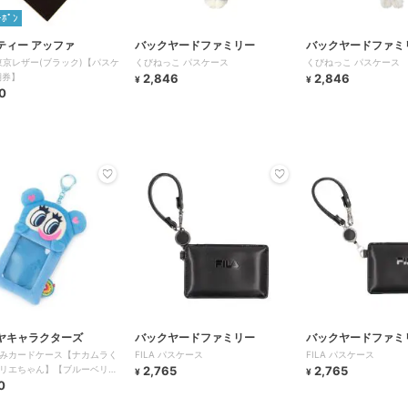
ｰﾎﾟﾝ
ティー アッファ
バックヤードファミリー
バックヤードファミ
東京レザー(ブラック)【パスケ
くびねっこ パスケース
くびねっこ パスケース
期券】
2,846
2,846
¥
¥
0
ヤキャラクターズ
バックヤードファミリー
バックヤードファミ
みカードケース【ナカムラく
FILA パスケース
FILA パスケース
リエちゃん】【ブルーベリエ
2,765
2,765
¥
¥
0