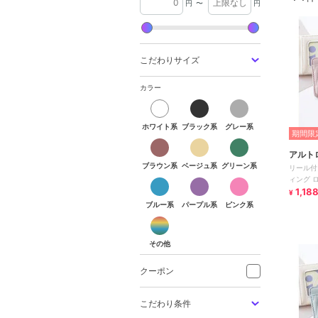
円
〜
円
こだわりサイズ
カラー
ホワイト系
ブラック系
グレー系
ホワイト系
ブラック系
グレー系
期間限定
ブラウン系
ベージュ系
グリーン系
アルト
ブラウン系
ベージュ系
グリーン系
リール付
ブルー系
パープル系
ピンク系
ィング 
1,18
¥
ブルー系
パープル系
ピンク系
その他
その他
クーポン
こだわり条件