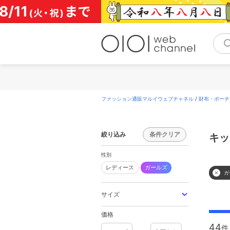
コ
ン
テ
ン
ツ
へ
ス
キ
ッ
プ
ファッション通販マルイウェブチャネル
/
財布・ポーチ
絞り込み
条件クリア
キッ
性別
レディース
ガールズ
ガ
サイズ
価格
44