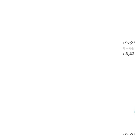
バック
リール付
3,42
¥
バック