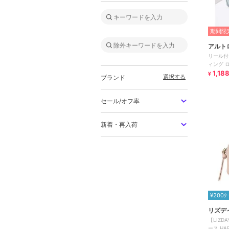
期間限定
アルト
リール付
ィング 
1,18
¥
選択する
ブランド
セール/オフ率
新着・再入荷
¥200ｸ
リズデ
【LIZ
ース HAP