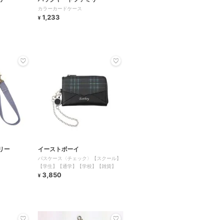
カラーカードケース
1,233
¥
リー
イーストボーイ
パスケース〈チェック〉【スクール】
【学生】【通学】【学校】【雑貨】
3,850
¥