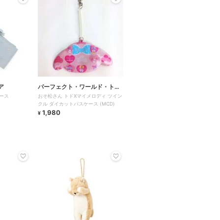
ア
パーフェクト・ワールド・トー
ース
おそ松さん トドXマイメロディ ツイン
キョー
クル ダイカットパスケース (MCD)
1,980
¥