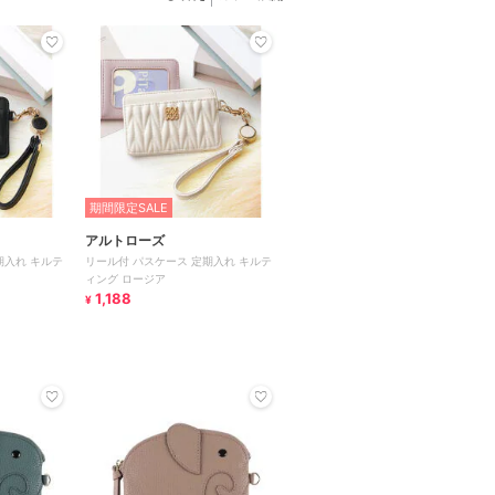
期間限定SALE
アルトローズ
期入れ キルテ
リール付 パスケース 定期入れ キルテ
ィング ロージア
1,188
¥