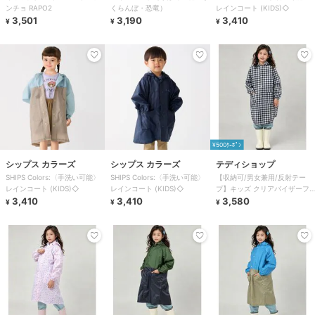
ンチョ RAPO2
くらんぼ・恐竜）
レインコート (KIDS)◇
3,501
3,190
3,410
¥
¥
¥
¥500ｸｰﾎﾟﾝ
シップス カラーズ
シップス カラーズ
テディショップ
SHIPS Colors:〈手洗い可能〉
SHIPS Colors:〈手洗い可能〉
【収納可/男女兼用/反射テー
レインコート (KIDS)◇
レインコート (KIDS)◇
プ】キッズ クリアバイザーフ
3,410
3,410
ード付きレインコート+収納袋
3,580
¥
¥
¥
2点セット