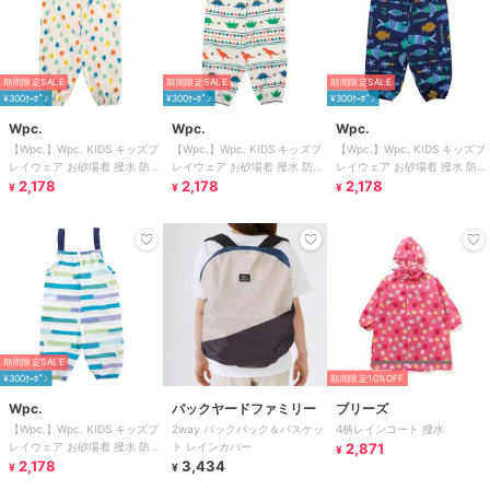
期間限定SALE
期間限定SALE
期間限定SALE
¥300ｸｰﾎﾟﾝ
¥300ｸｰﾎﾟﾝ
¥300ｸｰﾎﾟﾝ
Wpc.
Wpc.
Wpc.
【Wpc.】Wpc. KIDS キッズプ
【Wpc.】Wpc. KIDS キッズプ
【Wpc.】Wpc. KIDS キッズプ
レイウェア お砂場着 撥水 防水
レイウェア お砂場着 撥水 防水
レイウェア お砂場着 撥水 防水
収納袋付き 男の子 女の子
2,178
収納袋付き 男の子 女の子
2,178
収納袋付き 男の子 女の子
2,178
¥
¥
¥
期間限定SALE
¥300ｸｰﾎﾟﾝ
期間限定10%OFF
Wpc.
バックヤードファミリー
ブリーズ
【Wpc.】Wpc. KIDS キッズプ
2way バックパック＆バスケッ
4柄レインコート 撥水
レイウェア お砂場着 撥水 防水
ト レインカバー
2,871
¥
収納袋付き 男の子 女の子
2,178
3,434
¥
¥