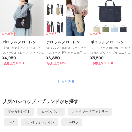
まとめ割
まとめ割
まとめ割
ポロ ラルフ ローレン
ポロ ラルフ ローレン
ポロ ラルフ ローレン
【WEB限定】ベルト付きレイ
傘袋 ハンドル付き ショルダー
レインバッグ ポロポニー 総柄
ンバッグS ポロベア フラッグ
ベルト付き 折りたたみ傘用 ポ
はっ水 ポケッタブル ユニセッ
ベア ユニセックス
¥4,950
ロポニー ロゴ ワンポイント 無
¥3,850
クス
¥5,500
地
3点以上で10%OFF
3点以上で10%OFF
3点以上で10%OFF
もっとみる
人気のショップ・ブランドから探す
ザッカセレクト
ムーンバット
バックヤードファミリー
LBC
ナルミヤオンライン
オーロラ