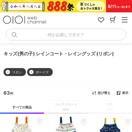
コ
ン
テ
ン
ツ
へ
何かお探しですか？
ス
キ
ッ
キッズ(男の子) レインコート・レイングッズ (リボン)
プ
リボン
ボーイズ
63
並び替え
表示
コーディネート
特集
すべての商品
(5件)
(0件)