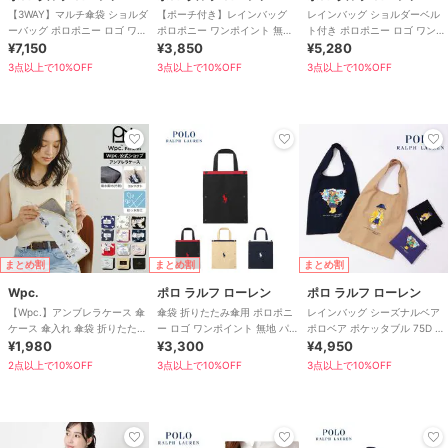
【3WAY】マルチ傘袋 ショルダ
【ポーチ付き】レインバッグ
レインバッグ ショルダーベル
ーバッグ ポロポニー ロゴ ワン
ポロポニー ワンポイント 無地
ト付き ポロポニー ロゴ ワンポ
ポイント 無地 ユニセックス
¥7,150
40D ユニセックス
¥3,850
イント 無地 ユニセックス
¥5,280
3点以上で10%OFF
3点以上で10%OFF
3点以上で10%OFF
まとめ割
まとめ割
まとめ割
Wpc.
ポロ ラルフ ローレン
ポロ ラルフ ローレン
【Wpc.】アンブレラケース 傘
傘袋 折りたたみ傘用 ポロポニ
レインバッグ シーズナルベア
ケース 傘入れ 傘袋 折りたたみ
ー ロゴ ワンポイント 無地 パ
ポロベア ポケッタブル 75D ユ
傘ケース 撥水 レディース 女性
¥1,980
イピング ユニセックス
¥3,300
ニセックス
¥4,950
2点以上で10%OFF
3点以上で10%OFF
3点以上で10%OFF