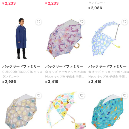
2,233
2,233
ランドコート
¥
¥
2,986
¥
バックヤードファミリー
バックヤードファミリー
バックヤードファミリー
OUTDOOR PRODUCTS キッズ
傘 キッズ クッカ ヒッポ Kukka
傘 キッズ クッカ ヒッポ Kukka
ランドコート
Hippo キッズ傘 子供傘 手開き
Hippo キッズ傘 子供傘 手開き
2,986
こども 男の子 通販
3,419
こども 男の子 通販
3,419
¥
¥
¥