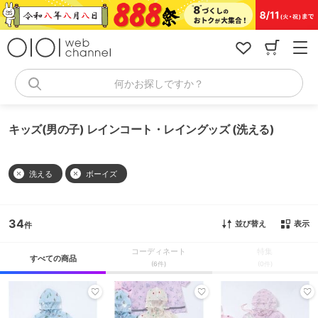
コ
ン
テ
ン
ツ
へ
何かお探しですか？
ス
キ
ッ
キッズ(男の子) レインコート・レイングッズ (洗える)
プ
洗える
ボーイズ
34
並び替え
表示
コーディネート
特集
すべての商品
(6件)
(0件)