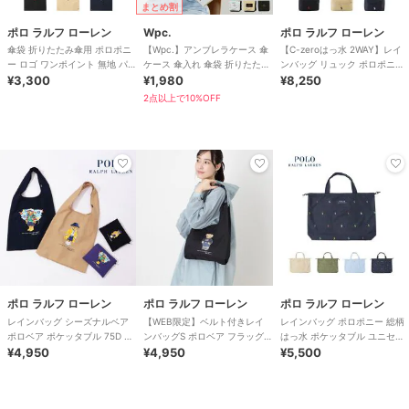
まとめ割
ポロ ラルフ ローレン
Wpc.
ポロ ラルフ ローレン
傘袋 折りたたみ傘用 ポロポニ
【Wpc.】アンブレラケース 傘
【C-zeroはっ水 2WAY】レイ
ー ロゴ ワンポイント 無地 パ
ケース 傘入れ 傘袋 折りたたみ
ンバッグ リュック ポロポニー
イピング ユニセックス
¥3,300
傘ケース 撥水 レディース 女性
¥1,980
ワンポイント 無地 ユニセック
¥8,250
ス
2点以上で10%OFF
ポロ ラルフ ローレン
ポロ ラルフ ローレン
ポロ ラルフ ローレン
レインバッグ シーズナルベア
【WEB限定】ベルト付きレイ
レインバッグ ポロポニー 総柄
ポロベア ポケッタブル 75D ユ
ンバッグS ポロベア フラッグ
はっ水 ポケッタブル ユニセッ
ニセックス
¥4,950
ベア ユニセックス
¥4,950
クス
¥5,500