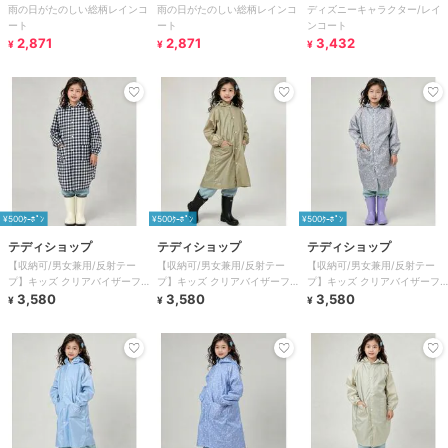
雨の日がたのしい総柄レインコ
雨の日がたのしい総柄レインコ
ディズニーキャラクター/レイ
ート
ート
ンコート
2,871
2,871
3,432
¥
¥
¥
¥500ｸｰﾎﾟﾝ
¥500ｸｰﾎﾟﾝ
¥500ｸｰﾎﾟﾝ
テディショップ
テディショップ
テディショップ
【収納可/男女兼用/反射テー
【収納可/男女兼用/反射テー
【収納可/男女兼用/反射テー
プ】キッズ クリアバイザーフ
プ】キッズ クリアバイザーフ
プ】キッズ クリアバイザーフ
ード付きレインコート+収納袋
3,580
ード付きレインコート+収納袋
3,580
ード付きレインコート+収納袋
3,580
¥
¥
¥
2点セット
2点セット
2点セット