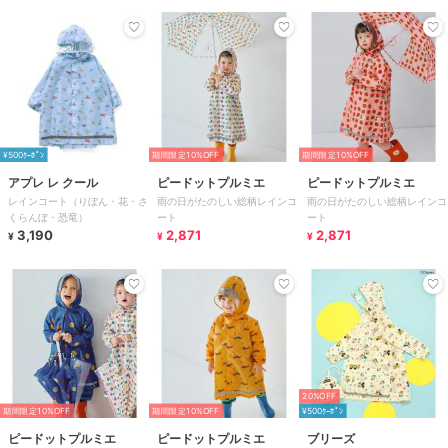
¥500ｸｰﾎﾟﾝ
期間限定10%OFF
期間限定10%OFF
アプレ レ クール
ピードットプルミエ
ピードットプルミエ
レインコート（りぼん・花・さ
雨の日がたのしい総柄レインコ
雨の日がたのしい総柄レインコ
くらんぼ・恐竜）
ート
ート
3,190
2,871
2,871
¥
¥
¥
20%OFF
期間限定10%OFF
期間限定10%OFF
¥500ｸｰﾎﾟﾝ
ピードットプルミエ
ピードットプルミエ
ブリーズ