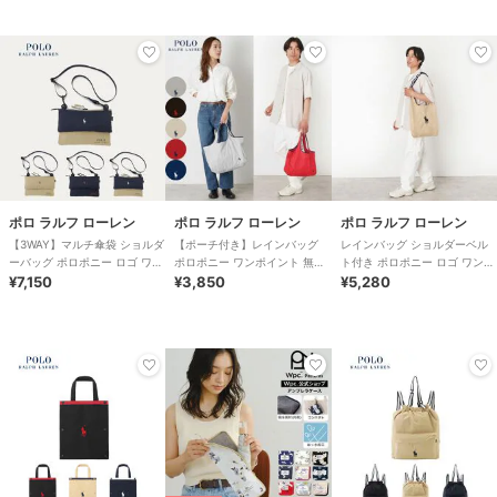
ポロ ラルフ ローレン
ポロ ラルフ ローレン
ポロ ラルフ ローレン
【3WAY】マルチ傘袋 ショルダ
【ポーチ付き】レインバッグ
レインバッグ ショルダーベル
ーバッグ ポロポニー ロゴ ワン
ポロポニー ワンポイント 無地
ト付き ポロポニー ロゴ ワンポ
ポイント 無地 ユニセックス
¥7,150
40D ユニセックス
¥3,850
イント 無地 ユニセックス
¥5,280