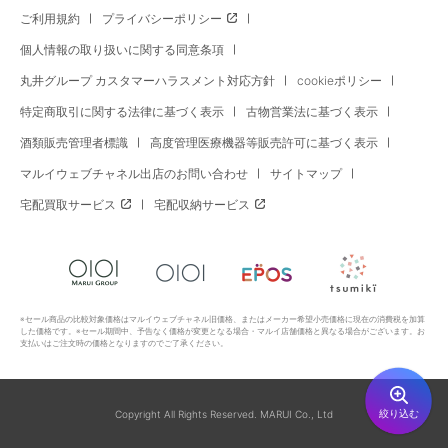
ご利用規約
プライバシーポリシー
個人情報の取り扱いに関する同意条項
丸井グループ カスタマーハラスメント対応方針
cookieポリシー
特定商取引に関する法律に基づく表示
古物営業法に基づく表示
酒類販売管理者標識
高度管理医療機器等販売許可に基づく表示
マルイウェブチャネル出店のお問い合わせ
サイトマップ
宅配買取サービス
宅配収納サービス
※セール商品の比較対象価格はマルイウェブチャネル旧価格、またはメーカー希望小売価格に現在の消費税を加算
した価格です。※セール期間中、予告なく価格が変更となる場合・マルイ店舗価格と異なる場合がございます。お
支払いはご注文時の価格となりますのでご了承ください。
絞り込む
Copyright All Rights Reserved. MARUI Co., Ltd