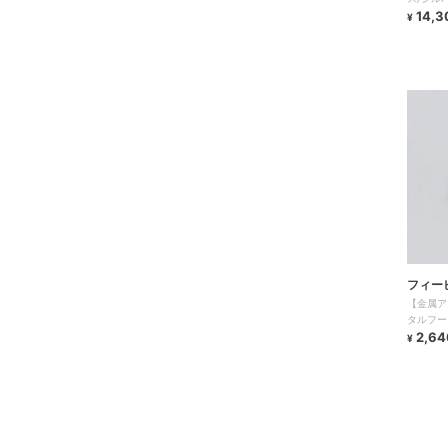
14,3
¥
フィー
【金属ア
タルフー
ジカルス
2,64
¥