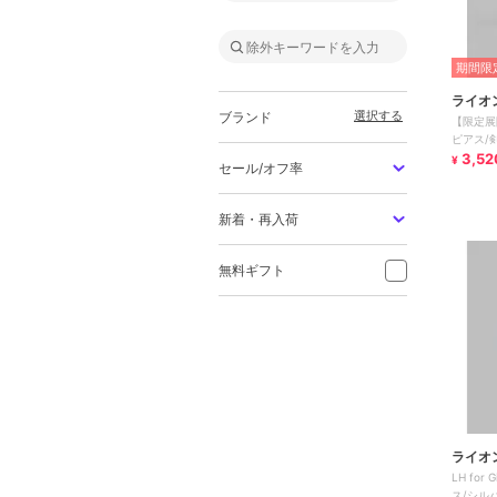
期間限定
ライオ
選択する
ブランド
【限定展
ピアス/
属アレル
3,52
¥
セール/オフ率
新着・再入荷
無料ギフト
ライオ
LH fo
ス/シル