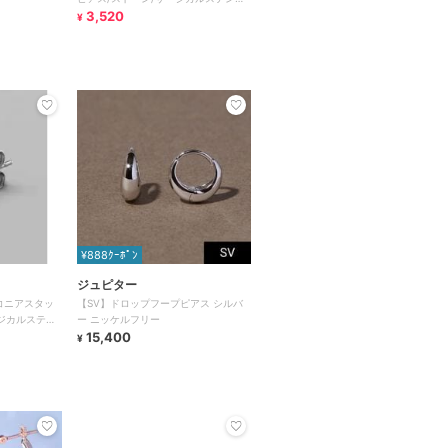
ス 金属アレルギー対応
3,520
¥
¥888ｸｰﾎﾟﾝ
ジュピター
ルコニアスタッ
【SV】ドロップフープピアス シルバ
ジカルステン
ー ニッケルフリー
応
15,400
¥