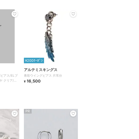
¥200ｸｰﾎﾟﾝ
アルテミスキングス
ングピアス/ELプ
青彩ウイングピアス 片耳分
ヤ クリア/シ
16,500
¥
PR