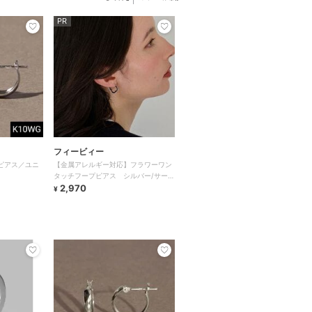
PR
フィービィー
ピアス／ユニ
【金属アレルギー対応】フラワーワン
タッチフープピアス シルバー/サージ
カルステンレス
2,970
¥