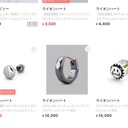
期間限定20%OFF
ビィー
ライオンハート
ライオンハート
レルギー対応】ミニフープピ
【限定展開】LH-1 カッティングフー
【限定展開】LH-1 カ
耳)/サージカルステンレス シ
プピアス/ブラック/サージカルステン
プピアス/シルバー＆ゴー
0
レス 金属アレルギー対応
3,520
レス金属アレルギー対応
4,400
再入荷
¥
¥
20%OFF
ンハート
ライオンハート
ライオンハート
開】LH-1 サンドスタッズピ
LH for Gift カッティングフープピア
LH T.H.R LEO シャ
ルバー/サージカルステンレス
ス/ブラック/シルバー925
ス/シルバー925
ルギー対応
0
14,300
14,300
¥
¥