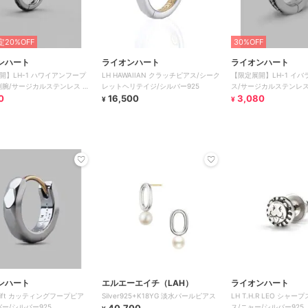
20%OFF
30%OFF
ンハート
ライオンハート
ライオンハート
開】LH-1 ハワイアンフープ
LH HAWAIIAN クラッチピアス/シーク
【限定展開】LH-1 イ
剣腕/サージカルステンレス 金
レットヘリテイジ/シルバー925
ス/サージカルステンレス
ギー対応
0
16,500
ギー対応
3,080
¥
¥
ンハート
エルエーエイチ（LAH）
ライオンハート
r Gift カッティングフープピア
Silver925+K18YG 淡水パールピアス
LH T.H.R LEO シャ
バー/シルバー925
ス/ニャー/シルバー925