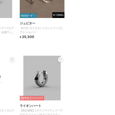
¥888ｸｰﾎﾟﾝ
ジュピター
バラフープピア
【K10】ダイヤモンドカットフープピ
 金属アレル
アス シルバー
25,300
¥
期間限定20%OFF
ライオンハート
ープスタッズピア
【限定展開】LH-1 ハワイアンフープ
ピアス/ストーン/サージカルステンレ