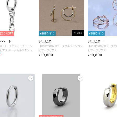
20%OFF
¥888ｸｰﾎﾟﾝ
¥888ｸｰﾎﾟﾝ
ンハート
ジュピター
ジュピター
開】LH-1 アンカーチェーン
【K10YG&SV925】ダブルラインコン
【K10PG&SV925】ダ
ピアス/サージカルステンレス
ビフープピアス
ビフープピアス
ルギー対応
0
19,800
19,800
¥
¥