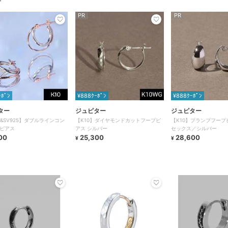
PR
PR
ｰﾎﾟﾝ
¥888ｸｰﾎﾟﾝ
¥888ｸｰﾎﾟﾝ
ター
ジュピター
ジュピター
G&SV925】ダブルラインコン
【K10】ダイヤモンドカットフープピ
【K10】プランプフープ
ピアス
アス シルバー
セックス／シルバー
00
25,300
28,600
¥
¥