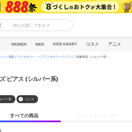
何かお探しですか？
コスメ
アニメ
KIDS＆BABY
WOMEN
MEN
ション通販
/
アクセサリー・ヘアアクセサリー
/
ピアス
/
対象商品（シルバー系）
ズ ピアス (シルバー系)
ルバー系
メンズ
すべての商品
コーディネート
(0件)