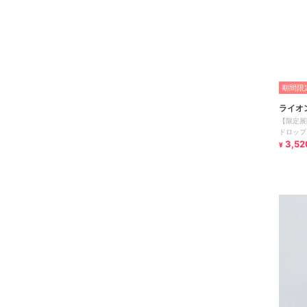
期間限定
ライオ
【限定展
ドロップ
金属アレ
3,52
¥