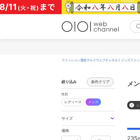
コ
ン
テ
ン
ツ
へ
ス
キ
ッ
プ
ファッション通販マルイウェブチャネル
/
メンズファッ
絞り込み
条件クリア
メン
性別
レディース
メンズ
シ
サイズ
価格
235