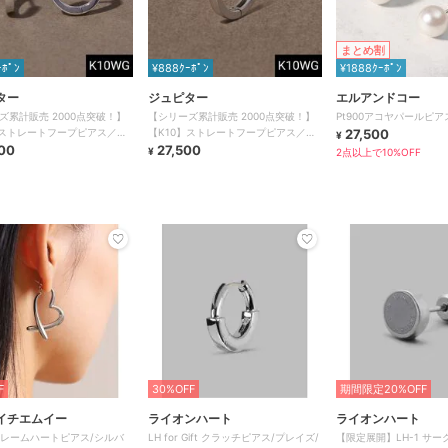
まとめ割
ｰﾎﾟﾝ
¥888ｸｰﾎﾟﾝ
¥1888ｸｰﾎﾟﾝ
ター
ジュピター
エルアンドコー
ズ累計販売 2000点突破！】
【シリーズ累計販売 2000点突破！】
Pt900アコヤパールピアス
】ストレートフープピアス／ユ
【K10】ストレートフープピアス／片
27,500
¥
ス／シルバー
00
耳／ユニセックス／シルバー
27,500
¥
2点以上で10%OFF
F
30%OFF
期間限定20%OFF
イチエムイー
ライオンハート
ライオンハート
 フレームハートピアス/シルバ
LH for Gift クラッチピアス/プレイズ/
【限定展開】LH-1 サ