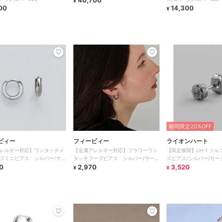
40,700
¥
00
14,300
¥
期間限定20%OFF
ビィー
フィービィー
ライオンハート
レルギー対応】ワンタッチメ
【金属アレルギー対応】フラワーワン
【限定展開】LH-1 ジ
プミニピアス シルバー/サー
タッチフープピアス シルバー/サージ
ズピアス/シルバー/サー
テンレス
0
カルステンレス
2,970
レス 金属アレルギー対
3,520
¥
¥