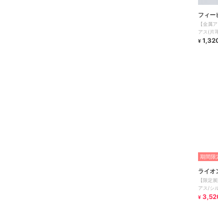
フィー
【金属ア
アス(片
ルバー
1,32
¥
期間限定
ライオ
【限定展
アス/シ
金属アレ
3,52
¥