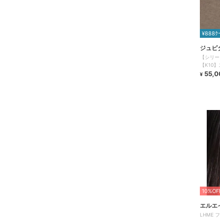
¥888ｸ
ジュピ
【シリー
【K10
ニセック
55,0
¥
10%OF
エルエ
LHME