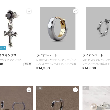
ｰﾎﾟﾝ
ミスキングス
ライオンハート
ライオンハート
ラウンピアス 片耳分
LH for Gift カッティングフープピア
LH for Gift クロッシ
00
ス/シルバー×ゴールド/シルバー925
レーンフープS/合成ダイ
再入荷
14,300
ルバー925
14,300
¥
¥
PR
PR