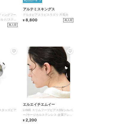
¥200ｸｰﾎﾟﾝ
アルテミスキングス
ッティングフー
デルタピアスラピスラズリ 片耳分
ルド/ステン
8,800
再入荷
¥
再入荷
エルエイチエムイー
ープスタッズピア
LHME スリムフープピアスSS/シルバ
ー/サージカルステンレス 金属アレル
ギー対応
2,200
¥