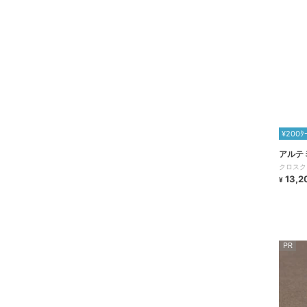
¥200ｸ
アルテ
クロスク
13,2
¥
PR