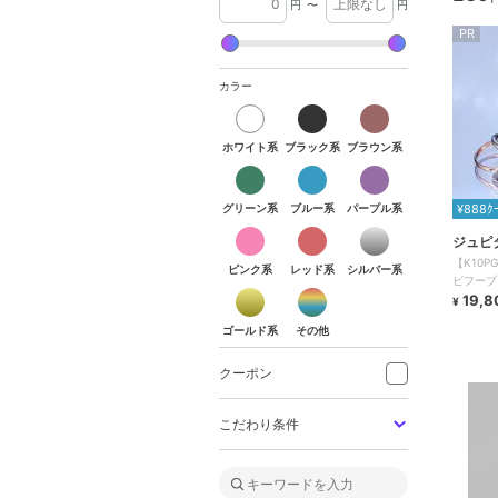
円
〜
円
PR
カラー
ホワイト系
ブラック系
ブラウン系
グリーン系
ブルー系
パープル系
¥888ｸ
ジュピ
【K10P
ピンク系
レッド系
シルバー系
ビフープ
19,8
¥
ゴールド系
その他
クーポン
こだわり条件