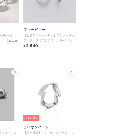
フィービィー
(6ｍｍ)
【金属アレルギー対応】ワンタッチメ
タルフープミニピアス シルバー/サー
再入荷
ジカルステンレス
2,640
¥
30%OFF
ライオンハート
ークルコインス
【限定展開】LH-1 サンダーボルトフ