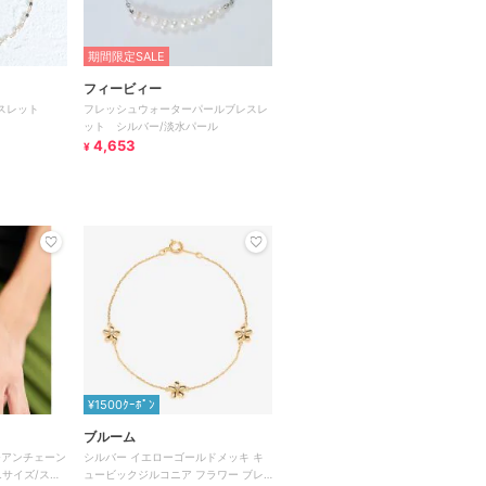
期間限定SALE
フィービィー
スレット
フレッシュウォーターパールブレスレ
ット シルバー/淡水パール
4,653
¥
¥1500ｸｰﾎﾟﾝ
ブルーム
チアンチェーン
シルバー イエローゴールドメッキ キ
Lサイズ/ステ
ュービックジルコニア フラワー ブレ