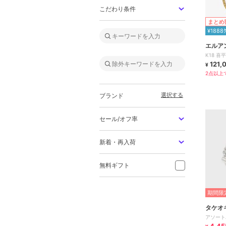
こだわり条件
まとめ
¥1888
エルア
K18 
121,
¥
2点以上で
選択する
ブランド
セール/オフ率
新着・再入荷
無料ギフト
期間限定
タケオ
アソート