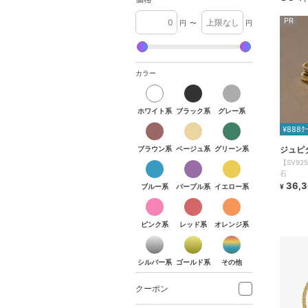
PR
円
〜
円
カラー
ホワイト系
ブラック系
グレー系
ホワイト系
ブラック系
グレー系
ブラウン系
ベージュ系
グリーン系
¥888ｸ
ブラウン系
ベージュ系
グリーン系
ジュピ
ブルー系
パープル系
イエロー系
【SV9
石
36,
ブルー系
パープル系
イエロー系
¥
ピンク系
レッド系
オレンジ系
ピンク系
レッド系
オレンジ系
シルバー系
ゴールド系
その他
シルバー系
ゴールド系
その他
クーポン