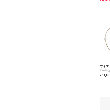
4,45
¥
ヴイエ
SV925
11,0
¥