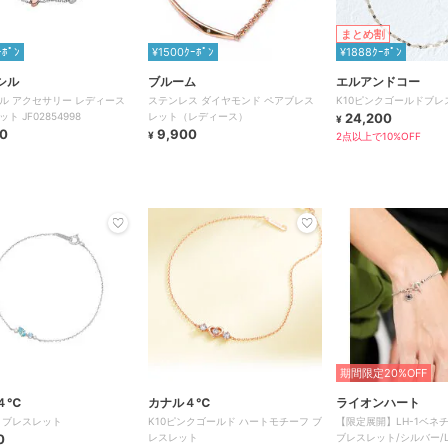
まとめ割
ｰﾎﾟﾝ
¥1500ｸｰﾎﾟﾝ
¥1888ｸｰﾎﾟﾝ
シル
ブルーム
エルアンドコー
ル アクセサリー レディース
ステンレス ダイヤモンド ペアブレス
K10ピンクゴールドブレ
ブレスレット JF02854998
レット（レディース）
24,200
¥
0
9,900
¥
2点以上で10%OFF
期間限定20%OFF
４℃
カナル４℃
ライオンハート
シルバー ブレスレット
K10ピンクゴールド ハートモチーフ ブ
【限定展開】LH-1ベネ
0
レスレット
ブレスレット/シルバー/