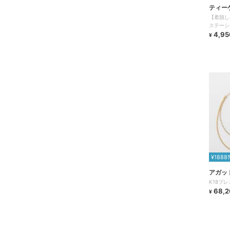
ティー
【着脱しや
ステーシ
4,95
¥
¥1888
アガッ
K18ブ
68,2
¥