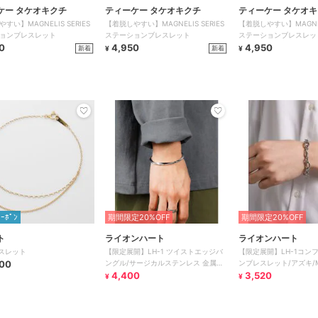
ケー タケオキクチ
ティーケー タケオキクチ
ティーケー タケオ
すい】MAGNELIS SERIES
【着脱しやすい】MAGNELIS SERIES
【着脱しやすい】MAGNELI
ョンブレスレット
ステーションブレスレット
ステーションブレスレッ
0
4,950
4,950
新着
新着
¥
¥
ｸｰﾎﾟﾝ
期間限定20%OFF
期間限定20%OFF
ト
ライオンハート
ライオンハート
レスレット
【限定展開】LH-1 ツイストエッジバ
【限定展開】LH-1コン
00
ングル/サージカルステンレス 金属ア
ンブレスレット/アズキ/
レルギー対応
4,400
ンレス金属アレルギー対
3,520
¥
¥