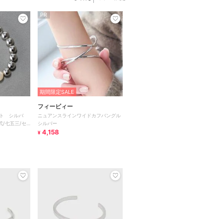
PR
期間限定SALE
フィービィー
ト シルバ
ニュアンスラインワイドカフバングル
式/七五三/セ
シルバー
4,158
¥