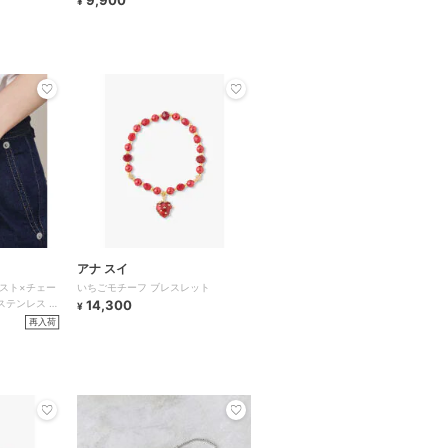
9,900
¥
アナ スイ
イスト×チェー
いちごモチーフ ブレスレット
ステンレス 金
14,300
¥
再入荷