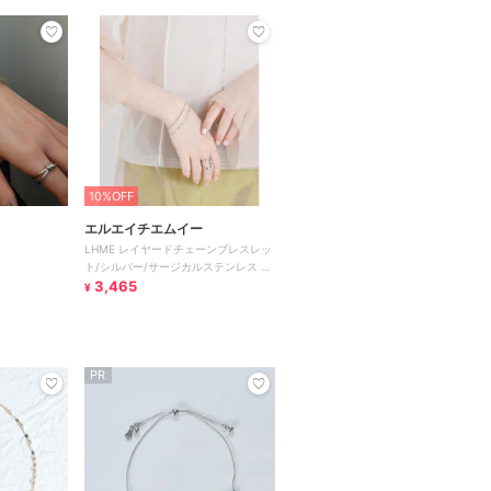
10%OFF
エルエイチエムイー
LHME レイヤードチェーンブレスレッ
ト/シルバー/サージカルステンレス 金
属アレルギー対応
3,465
¥
PR