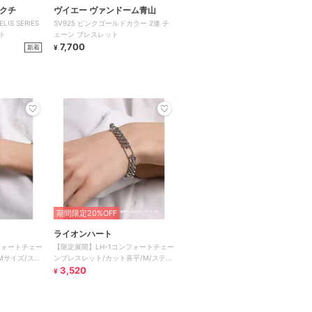
キクチ
ヴイエー ヴァンドーム青山
S SERIES
SV925 ピンクゴールドカラー 2連 チ
ト
ェーン ブレスレット
7,700
新着
¥
期間限定20%OFF
ライオンハート
フォートチェー
【限定展開】LH-1コンフォートチェー
Mサイズ/ステ
ンブレスレット/カット喜平/M/ステン
応
レス金属アレルギー対応
3,520
¥