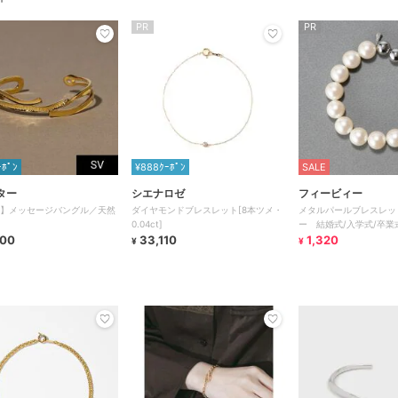
PR
PR
ｰﾎﾟﾝ
¥888ｸｰﾎﾟﾝ
SALE
ター
シエナロゼ
フィービィー
25】メッセージバングル／天然
ダイヤモンドブレスレット[8本ツメ・
メタルパールブレスレッ
0.04ct]
ー 結婚式/入学式/卒業
300
33,110
レモニー/母の日/お花見
1,320
¥
¥