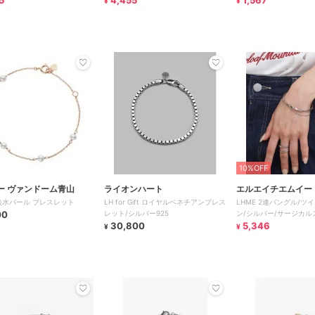
5
4,455
1,567
¥
¥
10%OFF
ー ヴァンドーム青山
ライオンハート
エルエイチエムイー
 淡水パール ブレスレット
LH for Gift ロイヤルベネチアンブレス
LHME 2連バングル/ツ
00
レット/シルバー925
ン/シルバー/サージカル
30,800
属アレルギー対応
5,346
¥
¥