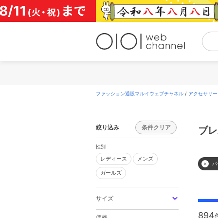
コ
ン
テ
ン
ツ
へ
ス
キ
ッ
プ
ファッション通販マルイウェブチャネル
/
アクセサリー
絞り込み
条件クリア
ブレ
性別
レディース
メンズ
レディース
メンズ
パ
ガールズ
ガールズ
サイズ
894
価格