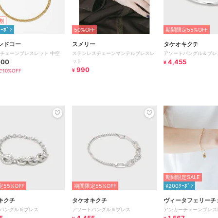
割
ｸｰﾎﾟﾝ
50%OFF
期間限定55%OFF
ンドコー
スメリー
タケオキクチ
喜平チェーンブレスレット 中空
ステンレスチェーンマンテルブレスレ
アソートバングル＆ブレ
000
ット
4,455
¥
990
¥
10%OFF
期間限定SALE
55%OFF
期間限定55%OFF
¥200ｸｰﾎﾟﾝ
キクチ
タケオキクチ
ヴィータフェリーチ
バングル＆ブレス
アソートバングル＆ブレス
アンカーチェーンブレス