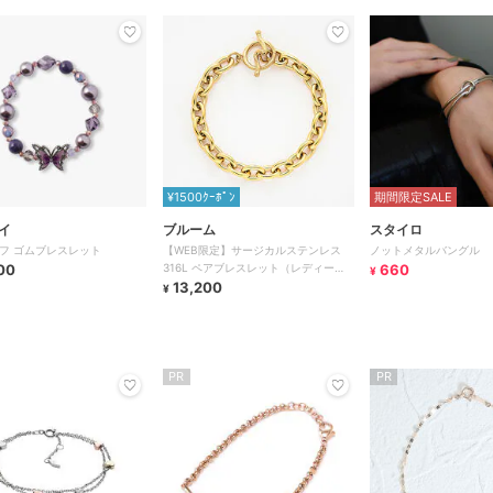
¥1500ｸｰﾎﾟﾝ
期間限定SALE
イ
ブルーム
スタイロ
フ ゴムブレスレット
【WEB限定】サージカルステンレス
ノットメタルバングル
00
316L ペアブレスレット（レディー
660
¥
ス）
13,200
¥
PR
PR