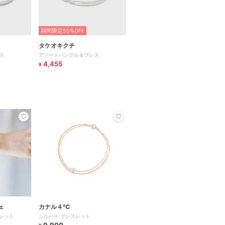
期間限定55%OFF
タケオキクチ
ス
アソートバングル＆ブレス
4,455
¥
ェ
カナル４℃
レット
シルバー ブレスレット