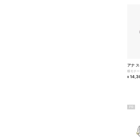
アナ ス
蝶モチー
14,3
¥
PR