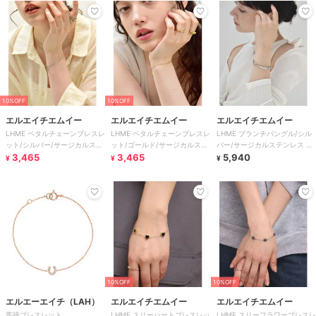
10%OFF
10%OFF
エルエイチエムイー
エルエイチエムイー
エルエイチエムイー
LHME ペタルチェーンブレスレ
LHME ペタルチェーンブレスレ
LHME ブランチバングル/シル
ット/シルバー/サージカルステ
ット/ゴールド/サージカルステ
バー/サージカルステンレス 金
ンレス 金属アレルギー対応
3,465
ンレス 金属アレルギー対応
3,465
属アレルギー対応
5,940
¥
¥
¥
10%OFF
10%OFF
エルエーエイチ（LAH）
エルエイチエムイー
エルエイチエムイー
馬蹄ブレスレット
LHME スリーハートブレスレッ
LHME スリーフラワーブレスレ