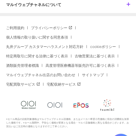
マルイウェブチャネルについて
ご利用規約
プライバシーポリシー
個人情報の取り扱いに関する同意条項
丸井グループ カスタマーハラスメント対応方針
cookieポリシー
特定商取引に関する法律に基づく表示
古物営業法に基づく表示
酒類販売管理者標識
高度管理医療機器等販売許可に基づく表示
マルイウェブチャネル出店のお問い合わせ
サイトマップ
宅配買取サービス
宅配収納サービス
※セール商品の比較対象価格はマルイウェブチャネル旧価格、またはメーカー希望小売価格に現在の消費税を加算
した価格です。※セール期間中、予告なく価格が変更となる場合・マルイ店舗価格と異なる場合がございます。お
支払いはご注文時の価格となりますのでご了承ください。