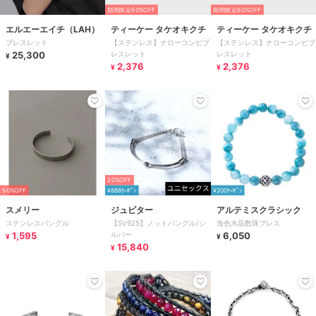
期間限定60%OFF
期間限定60%OFF
エルエーエイチ（LAH）
ティーケー タケオキクチ
ティーケー タケオキクチ
ブレスレット
【ステンレス】ナローコンビブ
【ステンレス】ナローコンビブ
25,300
レスレット
レスレット
¥
2,376
2,376
¥
¥
20%OFF
50%OFF
¥888ｸｰﾎﾟﾝ
¥200ｸｰﾎﾟﾝ
スメリー
ジュピター
アルテミスクラシック
ステンレスバングル
【SV925】ノットバングル/シ
海色水晶数珠ブレス
1,595
ルバー
6,050
¥
¥
15,840
¥