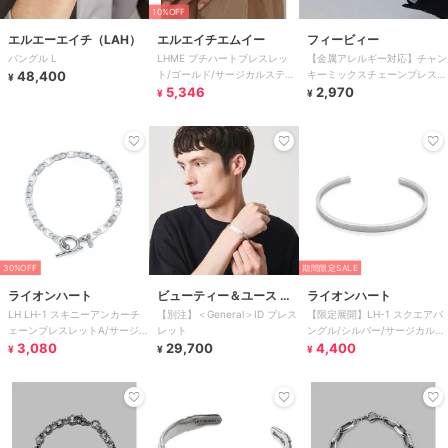
10%OFF
エルエーエイチ（LAH）
エルエイチエムイー
フィービィー
バングル L
LHME プチハートブレスレッ
【金属アレルギー対応】チャン
48,400
ト/ゴールド/サージカルステン
キーミックスチェーンブレスレ
¥
レス 金属アレルギー対応
5,346
ット シルバー/サージカルス
2,970
¥
¥
テンレス
30%OFF
期間限定SALE
ライオンハート
ビューティー＆ユース ユ
ライオンハート
LH LH-1 スキニーアンカーチ
【別注】＜General＞ID ブレス
【限定展開】LH-1 スクエアバ
ナイテッドアローズ
ェーンブレスレットA/サージカ
レット
ングル/シルバー/サージカルス
ルステンレス 金属アレルギー
3,080
29,700
テンレス 金属アレルギー対応
4,400
¥
¥
¥
対応