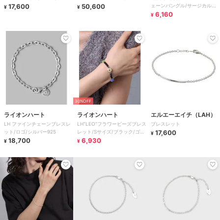
17,600
50,600
ェーンバングル/サージカルス
¥
¥
テンレス 金属アレルギー対応
6,160
¥
30%OFF
ライオンハート
ライオンハート
エルエーエイチ（LAH）
LH ファインチェーンブレスレ
LH“LEO”フラワービーズブレス
ブレスレット
ット/ロゴ/シルバー925
レット/Sサイズ/ブラック/ゴム
17,600
¥
18,700
タイプ
6,930
¥
¥