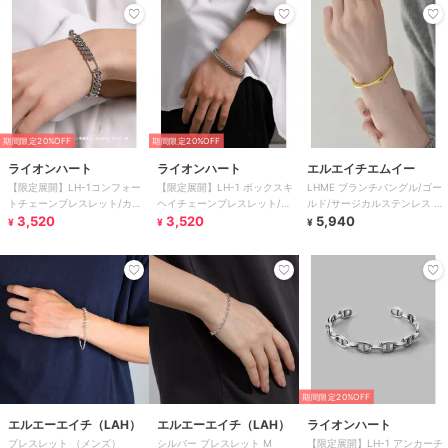
期間限定20%OFF
期間限定20%OFF
ライオンハート
ライオンハート
エルエイチエムイー
【限定展開】LH-1コンフォー
【限定展開】LH-1 ボックスキ
LHME ブランチバングル/ゴー
トチェーンブレスレット/カッ
ヘイチェーンブレスレット/サ
ルド/サージカルステンレス 金
ト喜平/M/ステンレス金属アレ
3,520
ージカルステンレス金属アレル
3,520
属アレルギー対応
5,940
¥
¥
¥
ルギー対応
ギー対応
期間限定20%OFF
エルエーエイチ（LAH）
エルエーエイチ（LAH）
ライオンハート
ブレスレット （メンズ）
シルバー ブレスレット M
【限定展開】LH-1 アンカーチ