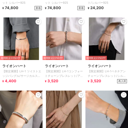
ット シルバー925
ット シルバー925
ト/シルバー925
74,800
74,800
24,200
新着
新着
¥
¥
¥
期間限定20%OFF
期間限定20%OFF
期間限定20%OFF
ライオンハート
ライオンハート
ライオンハート
【限定展開】LH-1 ツイストエ
【限定展開】LH-1コンフォー
【限定展開】LH-1ベネチアン
ッジバングル/サージカルステ
トチェーンブレスレット/アズ
チェーンブレスレット/シルバ
ンレス 金属アレルギー対応
4,400
キ/Mサイズ/ステンレス金属ア
3,520
ー/Mサイズ/ステンレス金属ア
3,520
再入荷
¥
¥
¥
レルギー対応
レルギー対応