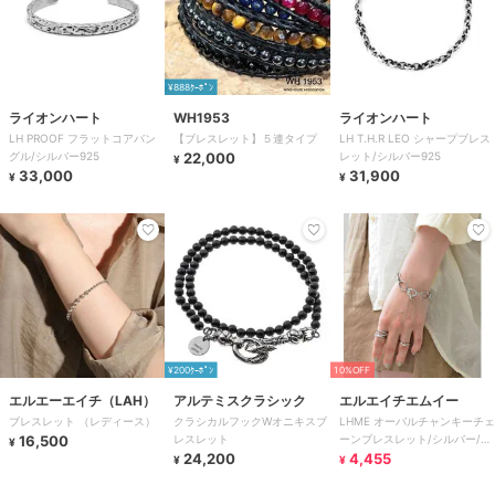
¥888ｸｰﾎﾟﾝ
ライオンハート
WH1953
ライオンハート
LH PROOF フラットコアバン
【ブレスレット】５連タイプ
LH T.H.R LEO シャープブレス
グル/シルバー925
22,000
レット/シルバー925
¥
33,000
31,900
¥
¥
¥200ｸｰﾎﾟﾝ
10%OFF
エルエーエイチ（LAH）
アルテミスクラシック
エルエイチエムイー
ブレスレット （レディース）
クラシカルフックWオニキスブ
LHME オーバルチャンキーチェ
16,500
レスレット
ーンブレスレット/シルバー/サ
¥
24,200
ージカルステンレス 金属アレ
4,455
¥
¥
ルギー対応