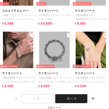
10%OFF
30%OFF
期間限定20%OFF
エルエイチエムイー
ライオンハート
ライオンハート
LHME プチフラワーブレスレッ
LH BASIC マスターバングル/
【限定展開】LH-1
ト/イエローゴールド/サージカ
シルバー925
“HAWAIIAN”ワイドバングル/サ
ルステンレス 金属アレルギー
5,346
33,880
ージカルステンレス 金属アレ
6,160
¥
¥
¥
対応
ルギー対応
期間限定20%OFF
期間限定20%OFF
期間限定20%OFF
ライオンハート
ライオンハート
ライオンハート
【限定展開】LH-1 スリークチ
【限定展開】LH-1 スリークチ
【限定展開】LH-1ベネチアン
ェーンブレスレット/Lサイズ/
ェーンブレスレット/Mサイズ/
チェーンブレスレット/シルバ
サージカルステンレス金属アレ
3,520
サージカルステンレス金属アレ
3,520
ー/Lサイズ/ステンレス金属ア
3,520
¥
¥
¥
ルギー対応
ルギー対応
レルギー対応
前へ
次へ
1/4ページ