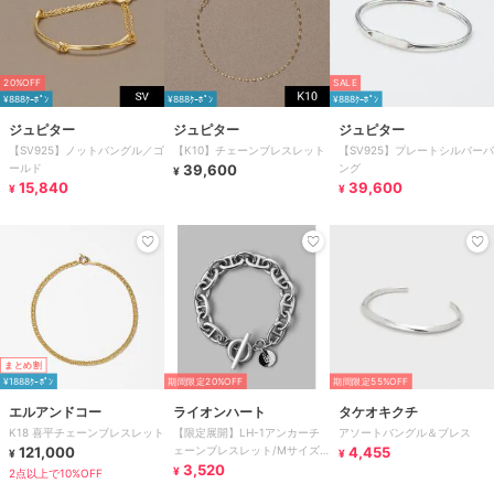
20%OFF
SALE
¥888ｸｰﾎﾟﾝ
¥888ｸｰﾎﾟﾝ
¥888ｸｰﾎﾟﾝ
ジュピター
ジュピター
ジュピター
【SV925】ノットバングル／ゴ
【K10】チェーンブレスレット
【SV925】プレートシルバーバ
ールド
39,600
ング
¥
15,840
39,600
¥
¥
まとめ割
¥1888ｸｰﾎﾟﾝ
期間限定20%OFF
期間限定55%OFF
エルアンドコー
ライオンハート
タケオキクチ
K18 喜平チェーンブレスレット
【限定展開】LH-1アンカーチ
アソートバングル＆ブレス
121,000
ェーンブレスレット/Mサイズ/
4,455
¥
¥
サージカルステンレス 金属ア
3,520
¥
2点以上で10%OFF
レルギー対応