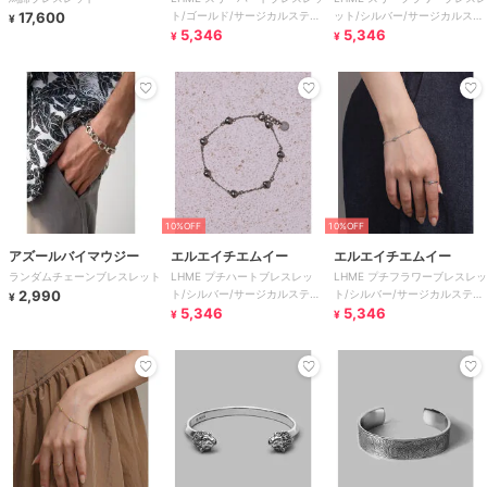
17,600
ト/ゴールド/サージカルステン
ット/シルバー/サージカルステ
¥
レス 金属アレルギー対応
5,346
ンレス 金属アレルギー対応
5,346
¥
¥
10%OFF
10%OFF
アズールバイマウジー
エルエイチエムイー
エルエイチエムイー
ランダムチェーンブレスレット
LHME プチハートブレスレッ
LHME プチフラワーブレスレッ
2,990
ト/シルバー/サージカルステン
ト/シルバー/サージカルステン
¥
レス 金属アレルギー対応
5,346
レス 金属アレルギー対応
5,346
¥
¥