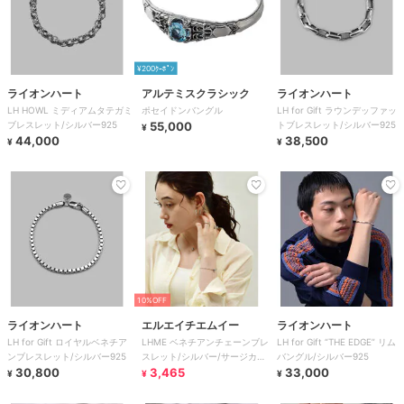
¥200ｸｰﾎﾟﾝ
ライオンハート
アルテミスクラシック
ライオンハート
LH HOWL ミディアムタテガミ
ポセイドンバングル
LH for Gift ラウンデッファッ
ブレスレット/シルバー925
55,000
トブレスレット/シルバー925
¥
44,000
38,500
¥
¥
10%OFF
ライオンハート
エルエイチエムイー
ライオンハート
LH for Gift ロイヤルベネチア
LHME ベネチアンチェーンブレ
LH for Gift “THE EDGE” リム
ンブレスレット/シルバー925
スレット/シルバー/サージカル
バングル/シルバー925
30,800
ステンレス 金属アレルギー対
3,465
33,000
¥
¥
¥
応