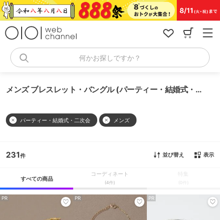
コ
ン
テ
ン
ツ
へ
何かお探しですか？
ス
キ
ッ
メンズ ブレスレット・バングル (パーティー・結婚式・二次会)
プ
パーティー・結婚式・二次会
メンズ
231
並び替え
表示
コーディネート
特集
すべての商品
(4件)
(0件)
PR
PR
PR