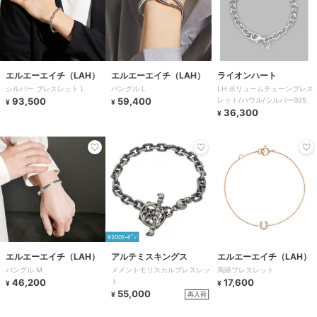
エルエーエイチ（LAH）
エルエーエイチ（LAH）
ライオンハート
シルバー ブレスレット L
バングル L
LH ボリュームチェーンブレス
93,500
59,400
レット/ハウル/シルバー925
¥
¥
36,300
¥
¥200ｸｰﾎﾟﾝ
エルエーエイチ（LAH）
アルテミスキングス
エルエーエイチ（LAH）
バングル M
メメントモリスカルブレスレッ
馬蹄ブレスレット
46,200
ト
17,600
¥
¥
55,000
再入荷
¥