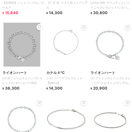
【SV925】ノットバングル／ゴ
【ﾊﾞﾝｸﾞﾙ】シストロフィバング
LH for Gift ラウンデッドシャ
ールド
ル
イニーブレスレット/シルバー
15,840
14,300
925
30,800
¥
¥
¥
ライオンハート
カナル４℃
ライオンハート
LH ボリュームチェーンブレス
シルバー ペアブレスレット
LH ファインチェーンブレスレ
レット/レオ/シルバー925
【Men's】
ット/ハウルコイン/マンテルタ
36,300
14,300
イプ/シルバー925
20,900
¥
¥
¥