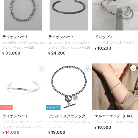
ライオンハート
ライオンハート
ドロップス
LH HOWL タテガミロールブレ
LH for Gift ライトスクエアバ
【ﾊﾞﾝｸﾞﾙ】ツイストバングル
スレット/シルバー925
ングル ブラック/シルバー925
10,230
¥
33,000
24,200
¥
¥
30%OFF
¥200ｸｰﾎﾟﾝ
ライオンハート
アルテミスクラシック
エルエーエイチ（LAH）
LH BASIC プルメリア スモー
シルバーチェーンTバーブレス
ブレスレット （レディース）
ルウェーブバングル/シルバー
レット01
16,500
¥
925
14,630
19,800
¥
¥