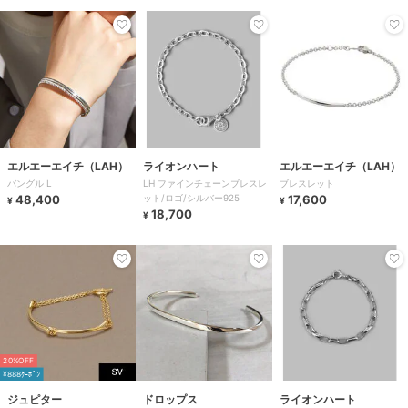
エルエーエイチ（LAH）
ライオンハート
エルエーエイチ（LAH）
バングル L
LH ファインチェーンブレスレ
ブレスレット
48,400
ット/ロゴ/シルバー925
17,600
¥
¥
18,700
¥
20%OFF
¥888ｸｰﾎﾟﾝ
ジュピター
ドロップス
ライオンハート