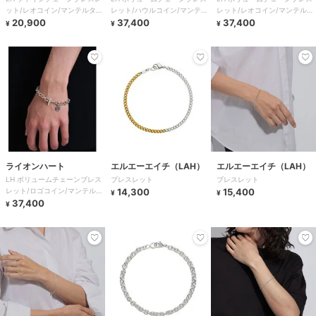
ット/レオコイン/マンテルタイ
レット/ハウルコイン/マンテル
レット/レオコイン/マンテルタ
プ/シルバー925
20,900
タイプ/シルバー925
37,400
イプ/シルバー925
37,400
¥
¥
¥
ライオンハート
エルエーエイチ（LAH）
エルエーエイチ（LAH）
LH ボリュームチェーンブレス
ブレスレット
ブレスレット
レット/ロゴコイン/マンテルタ
14,300
15,400
¥
¥
イプ/シルバー925
37,400
¥