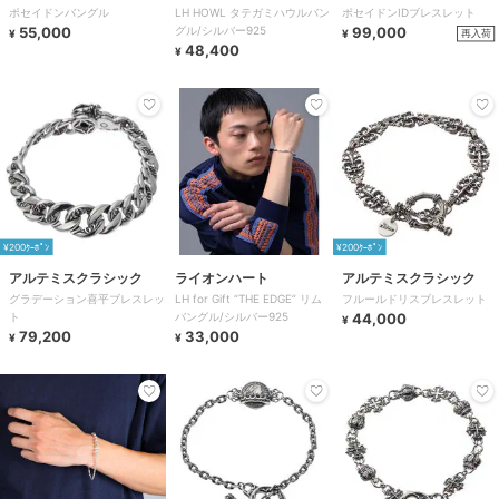
ポセイドンバングル
LH HOWL タテガミハウルバン
ポセイドンIDブレスレット
55,000
グル/シルバー925
99,000
再入荷
¥
¥
48,400
¥
¥200ｸｰﾎﾟﾝ
¥200ｸｰﾎﾟﾝ
アルテミスクラシック
ライオンハート
アルテミスクラシック
グラデーション喜平ブレスレッ
LH for Gift “THE EDGE” リム
フルールドリスブレスレット
ト
バングル/シルバー925
44,000
¥
79,200
33,000
¥
¥