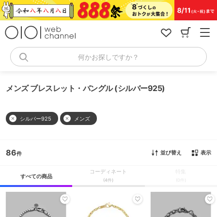
コ
ン
テ
ン
ツ
へ
何かお探しですか？
ス
キ
ッ
メンズ ブレスレット・バングル (シルバー925)
プ
シルバー925
メンズ
86
並び替え
表示
コーディネート
特集
すべての商品
(4件)
(0件)