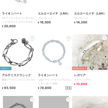
ライオンハート
エルエーエイチ（LAH）
エルエーエイチ（LAH）
LH ファインチェーンブレスレ
ブレスレット
ブレスレット
ット/ロゴコイン/マンテルタイ
16,500
14,300
¥
¥
プ/シルバー925
20,900
¥
¥200ｸｰﾎﾟﾝ
期間限定SALE
アルテミスクラシック
ライオンハート
レガリア
限定アーバンシャインブレスレ
“LEO”マリンチェーンブレスレ
スターバングル
ット
ット シルバー925
13,860
¥
93,500
74,800
新着
¥
¥