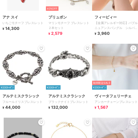
40%OFF
アナ スイ
プリュボン
フィービィー
いちごモチーフ ブレスレット
マリンモチーフ ブレスレット
【金属アレルギー対応】バブル
14,300
２本セット
ニュアンスバングル シルバ
¥
2,579
ー/ニッケルフリー
3,960
¥
¥
期間限定SALE
¥200ｸｰﾎﾟﾝ
¥200ｸｰﾎﾟﾝ
¥200ｸｰﾎﾟﾝ
アルテミスクラシック
アルテミスクラシック
ヴィータフェリーチェ
フルールドリスブレスレット
ブラックナイトブレスレット
アンカーチェーンブレスレット
44,000
132,000
1,567
¥
¥
¥