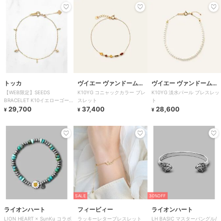
トッカ
ヴイエー ヴァンドーム青
ヴイエー ヴァンドーム青
【WEB限定】SEEDS
K10YG コニャックカラー ブレ
K10YG 淡水パール ブレスレッ
山
山
BRACELET K10イエローゴー
スレット
ト
ルド ブレスレット
29,700
37,400
28,600
¥
¥
¥
SALE
30%OFF
ライオンハート
フィービィー
ライオンハート
LION HEART × SunKu コラボ
ラッキーレターブレスレット
LH BASIC マスターバングル/