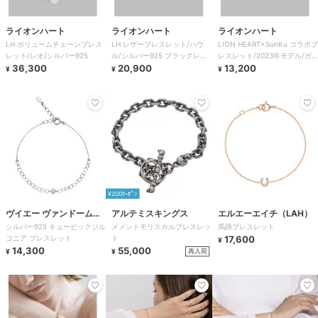
ライオンハート
ライオンハート
ライオンハート
LH ボリュームチェーンブレス
LH レザーブレスレット/ハウ
LION HEART×SunKu コラボブ
レット/レオ/シルバー925
ル/シルバー925 ブラックレザ
レスレット/2023年モデル/ガ
36,300
ー
20,900
ラスビーズ
13,200
¥
¥
¥
¥200ｸｰﾎﾟﾝ
ヴイエー ヴァンドーム青
アルテミスキングス
エルエーエイチ（LAH）
シルバー925 キュービックジル
メメントモリスカルブレスレッ
馬蹄ブレスレット
山
コニア ブレスレット
ト
17,600
¥
14,300
55,000
再入荷
¥
¥