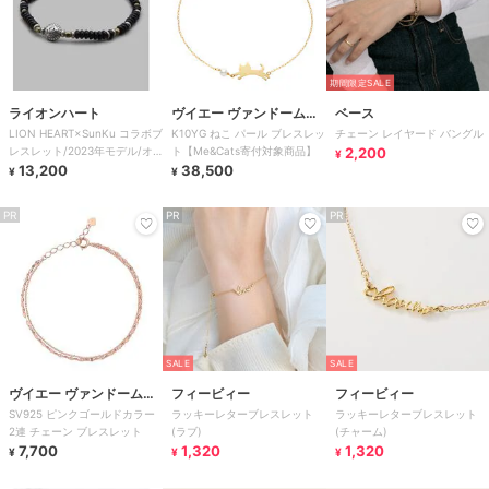
期間限定SALE
ライオンハート
ヴイエー ヴァンドーム青
ベース
LION HEART×SunKu コラボブ
K10YG ねこ パール ブレスレッ
チェーン レイヤード バングル
山
レスレット/2023年モデル/オ
ト【Me&Cats寄付対象商品】
2,200
¥
ニキス
13,200
38,500
¥
¥
PR
PR
PR
SALE
SALE
ヴイエー ヴァンドーム青
フィービィー
フィービィー
SV925 ピンクゴールドカラー
ラッキーレターブレスレット
ラッキーレターブレスレット
山
2連 チェーン ブレスレット
(ラブ)
(チャーム)
7,700
1,320
1,320
¥
¥
¥