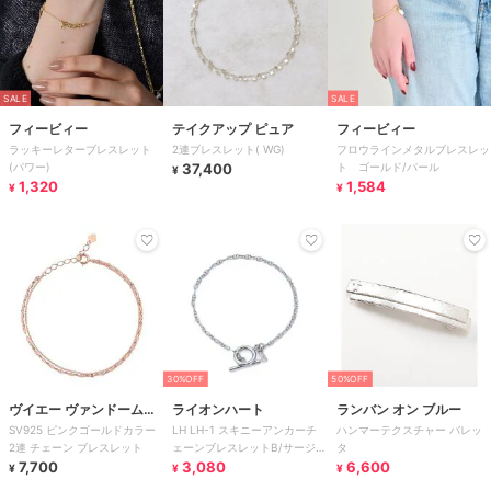
SALE
SALE
フィービィー
テイクアップ ピュア
フィービィー
ラッキーレターブレスレット
2連ブレスレット( WG)
フロウラインメタルブレスレッ
(パワー)
37,400
ト ゴールド/パール
¥
1,320
1,584
¥
¥
30%OFF
50%OFF
ヴイエー ヴァンドーム青
ライオンハート
ランバン オン ブルー
SV925 ピンクゴールドカラー
LH LH-1 スキニーアンカーチ
ハンマーテクスチャー バレッ
山
2連 チェーン ブレスレット
ェーンブレスレットB/サージカ
タ
7,700
ルステンレス 金属アレルギー
3,080
6,600
¥
¥
¥
対応