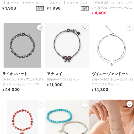
【2本セット】キラキラブレス
【2本セット】キラキラブレス
【限定展開】LH-1 スクエアバ
1,998
1,998
ングル/シルバー/サージカルス
新着
新着
¥
¥
テンレス 金属アレルギー対応
4,400
¥
ライオンハート
アナ スイ
ヴイエー ヴァンドーム青
LH HOWL ミディアムタテガミ
蝶モチーフブレスレット
シルバー925 キュービックジル
山
ブレスレット/シルバー925
11,000
コニア ブレスレット
¥
44,000
14,300
¥
¥