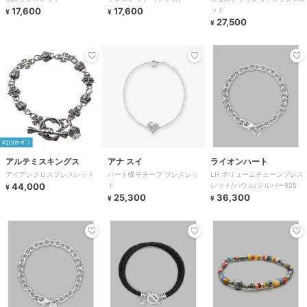
17,600
17,600
ット
¥
¥
27,500
¥
¥200ｸｰﾎﾟﾝ
アルテミスキングス
アナ スイ
ライオンハート
アイアンクロスブレスレット
ハート蝶モチーフ ブレスレッ
LH ボリュームチェーンブレス
44,000
ト
レット/ハウル/シルバー925
¥
25,300
36,300
¥
¥