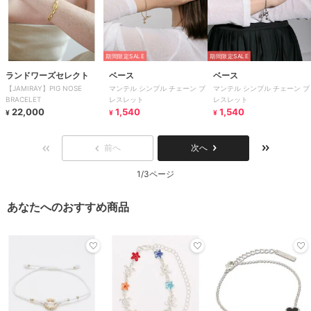
期間限定SALE
期間限定SALE
ランドワーズセレクト
ベース
ベース
【JAMIRAY】PIG NOSE
マンテル シンプル チェーン ブ
マンテル シンプル チェーン ブ
BRACELET
レスレット
レスレット
22,000
1,540
1,540
¥
¥
¥
前へ
次へ
1/3ページ
あなたへのおすすめ商品