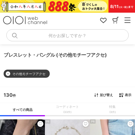
コ
ン
テ
ン
ツ
へ
何かお探しですか？
ス
キ
ッ
ブレスレット・バングル (その他モチーフアクセ)
プ
その他モチーフアクセ
130
並び替え
表示
コーディネート
特集
すべての商品
(33件)
(3件)
PR
PR
PR