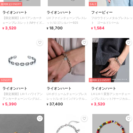
期間限定20%OFF
SALE
ライオンハート
ライオンハート
フィービィー
【限定展開】LH-1アンカーチ
LH ファインチェーンブレスレ
フロウラインメタルブレスレッ
ェーンブレスレット/Mサイズ/
ット/ロゴ/シルバー925
ト ゴールド/パール
サージカルステンレス 金属ア
3,520
18,700
1,584
¥
¥
¥
レルギー対応
30%OFF
期間限定20%OFF
ライオンハート
ライオンハート
ライオンハート
【限定展開】LH-1 ハワイアン
LH ボリュームチェーンブレス
LH LH-1 変形アンカーチェー
アンカーチェーンバングル/サ
レット/レオコイン/マンテルタ
ンブレスレット/サージカルス
ージカルステンレス 金属アレ
5,390
イプ/シルバー925
37,400
テンレス 金属アレルギー対応
3,520
¥
¥
¥
ルギー対応