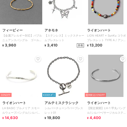
フィービィー
アネモネ
ライオンハート
【金属アレルギー対応】バブル
【ステンレス】ミックスチャー
LION HEART × SunKu コラボ
ニュアンスバングル ゴール
ムブレスレット
ブレスレット TYPE A / アンテ
ド/ニッケルフリー
3,960
3,410
ィークビーズ
13,200
新着
¥
¥
¥
30%OFF
¥200ｸｰﾎﾟﾝ
期間限定20%OFF
ライオンハート
アルテミスクラシック
ライオンハート
LH BASIC プルメリア スモー
シルバーチェーンTバーブレス
【限定展開】LH-1 甲丸バング
ルウェーブバングル/シルバー
レット01
ル/シルバー/サージカルステン
925
14,630
19,800
レス 金属アレルギー対応
4,400
¥
¥
¥