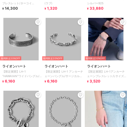
ブレスレット/ターコイ
(ラブ)
シルバー925
ズ/2024年モデル
14,300
1,320
33,880
¥
¥
¥
期間限定20%OFF
期間限定20%OFF
期間限定20%OFF
ライオンハート
ライオンハート
ライオンハート
【限定展開】LH-1
【限定展開】LH-1 アンカーチ
【限定展開】LH-1アンカーチ
“HAWAIIAN”ワイドバングル/サ
ェーンバングル/サージカルス
ェーンブレスレット/Lサイズ/
ージカルステンレス 金属アレ
6,160
テンレス 金属アレルギー対応
6,160
サージカルステンレス 金属ア
3,520
¥
¥
¥
ルギー対応
レルギー対応