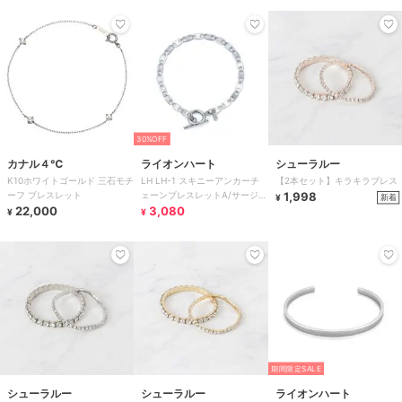
30%OFF
カナル４℃
ライオンハート
シューラルー
K10ホワイトゴールド 三石モチ
LH LH-1 スキニーアンカーチ
【2本セット】キラキラブレス
ーフ ブレスレット
ェーンブレスレットA/サージカ
1,998
新着
¥
22,000
ルステンレス 金属アレルギー
3,080
¥
¥
対応
期間限定SALE
シューラルー
シューラルー
ライオンハート