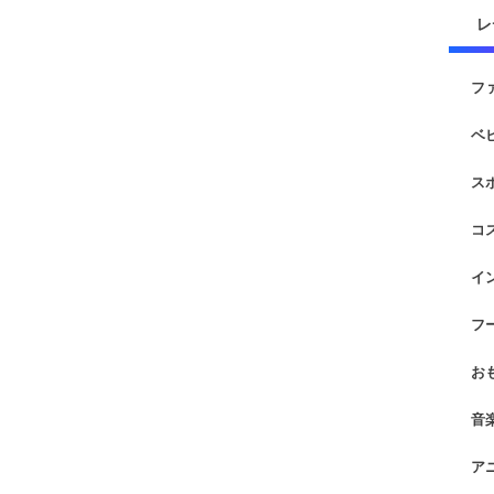
レ
フ
ベ
ス
コ
イ
フ
お
音
ア