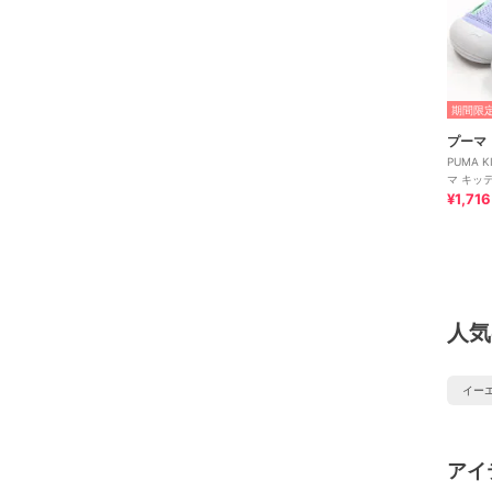
期間限定
プーマ
PUMA K
マ キッ
¥1,716
人気
イー
アイ