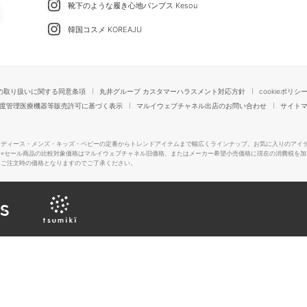
靴下のような履き心地パンプス Kesou
韓国コスメ KOREAJU
の取り扱いに関する同意条項
丸井グループ カスタマーハラスメント対応方針
cookieポリシ
度管理医療機器等販売許可に基づく表示
マルイウェブチャネル出店のお問い合わせ
サイト
レディース・メンズ・キッズ・ベビーの定番からトレンドアイテムまで幅広くラインナップ。お気に入りのアイ
。
※セール商品の比較対象価格はマルイウェブチャネル旧価格、またはメーカー希望小売価格に現在の消費税を加
はご注文時の価格となりますのでご了承ください。