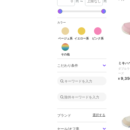
円
〜
円
カラー
ベージュ系
イエロー系
ピンク系
その他
ミキハ
こだわり条件
ダブルラ
ーズ
9,35
¥
選択する
ブランド
セール/オフ率