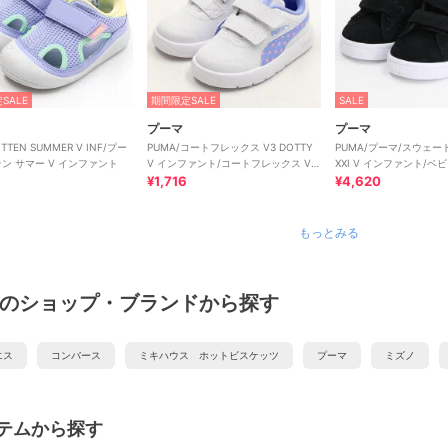
SALE
期間限定SALE
SALE
プーマ
プーマ
ITTEN SUMMER V INF/プー
PUMA/コートフレックス V3 DOTTY
PUMA/プーマ/スウェー
テン サマー V インファント
V インファント/コートフレックス V3
XXI V インファント/ベ
ドッティ
¥1,716
¥4,620
もっとみる
のショップ・ブランドから探す
エス
コンバース
ミキハウス ホットビスケッツ
プーマ
ミズノ
テムから探す