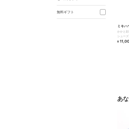
無料ギフト
ミキハ
かかと顔
シューズ
11,0
¥
あな