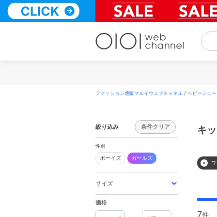
コ
ン
テ
ン
ツ
へ
ス
キ
ッ
プ
ファッション通販マルイウェブチャネル
/
ベビーシュー
絞り込み
条件クリア
キッ
性別
ボーイズ
ボーイズ
ガールズ
ワ
サイズ
価格
7