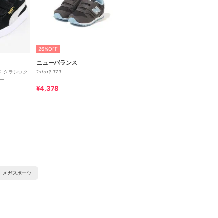
26%OFF
ニューバランス
ド クラシック
ﾌｯﾄｳｪｱ 373
ビー
¥4,378
メガスポーツ