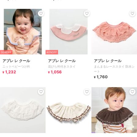
30%OFF
40%OFF
アプレ レ クール
アプレ レ クール
アプレ レ クール
ニットベビーつけ衿
花びら衿付きスタイ
まんまるレーススタイ 防水シ
1,232
1,056
ート
¥
¥
1,760
¥