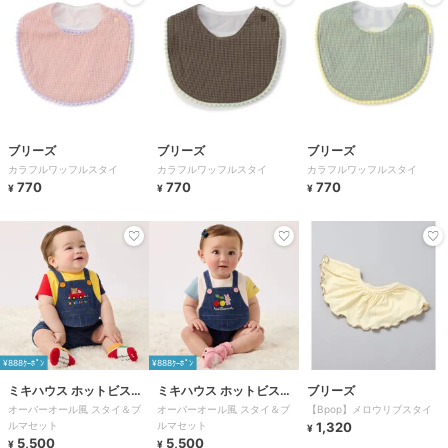
ブリーズ
ブリーズ
ブリーズ
カラフルワッフルスタイ
カラフルワッフルスタイ
カラフルワッフルスタイ
770
770
770
¥
¥
¥
¥888ｸｰﾎﾟﾝ
¥888ｸｰﾎﾟﾝ
ミキハウス ホットビスケ
ミキハウス ホットビスケ
ブリーズ
オーバーオール風 スタイ＆ブ
オーバーオール風 スタイ＆ブ
【Bpop】メロウリブスタイ
ッツ
ッツ
ルマセット
ルマセット
1,320
¥
5,500
5,500
¥
¥