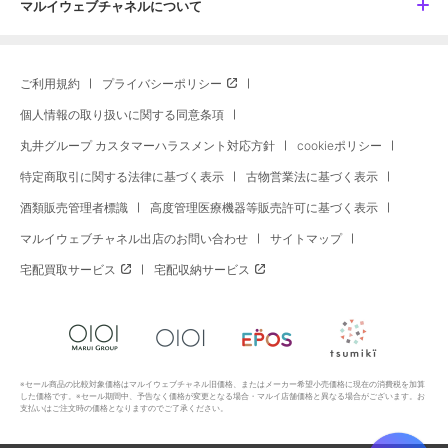
マルイウェブチャネルについて
ご利用規約
プライバシーポリシー
個人情報の取り扱いに関する同意条項
丸井グループ カスタマーハラスメント対応方針
cookieポリシー
特定商取引に関する法律に基づく表示
古物営業法に基づく表示
酒類販売管理者標識
高度管理医療機器等販売許可に基づく表示
マルイウェブチャネル出店のお問い合わせ
サイトマップ
宅配買取サービス
宅配収納サービス
※セール商品の比較対象価格はマルイウェブチャネル旧価格、またはメーカー希望小売価格に現在の消費税を加算
した価格です。※セール期間中、予告なく価格が変更となる場合・マルイ店舗価格と異なる場合がございます。お
支払いはご注文時の価格となりますのでご了承ください。