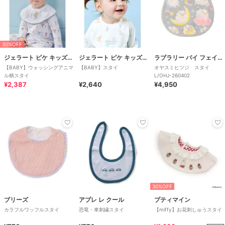
30%OFF
ジェラート ピケ キッズ＆ベビー
ジェラート ピケ キッズ＆ベビー
ラブラリー バイ フェイラー
【BABY】ウォッシングアニマ
【BABY】スタイ
オヤスミヒツジ スタイ
ル柄スタイ
L/OHJ-260402
¥2,387
¥2,640
¥4,950
30%OFF
ブリーズ
アプレ レ クール
プティマイン
カラフルワッフルスタイ
恐竜・車刺繍スタイ
【miffy】お花刺しゅうスタイ