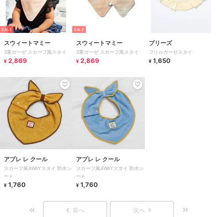
SALE
SALE
スウィートマミー
スウィートマミー
ブリーズ
3重ガーゼ スカーフ風スタイ
3重ガーゼ スカーフ風スタイ
フリルガーゼスタイ
2,869
2,869
1,650
¥
¥
¥
アプレ レ クール
アプレ レ クール
スカーフ風4WAYスタイ 防水シ
スカーフ風4WAYスタイ 防水シ
ート
ート
1,760
1,760
¥
¥
前へ
次へ