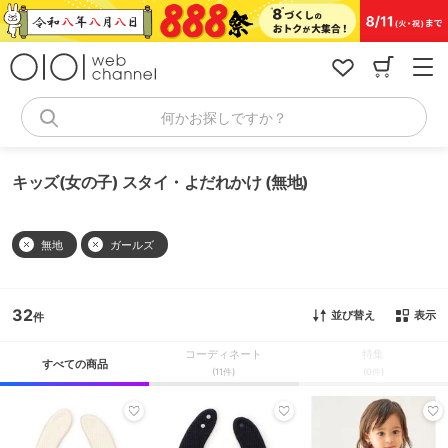
コ
ン
テ
ン
ツ
へ
何かお探しですか？
ス
キ
ッ
キッズ(女の子) スタイ・よだれかけ (無地)
プ
無地
ガールズ
32
並び替え
表示
コーディネート
特集
すべての商品
(11件)
(0件)