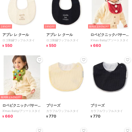
28%OFF
28%OFF
期間限定60%OFF
アプレ レ クール
アプレ レ クール
ロペピクニックパサージ
ロゴ刺繍ワッフルスタイ
ロゴ刺繍ワッフルスタイ
X'mas Baby/アソートスタイ
ュ
550
550
660
¥
¥
¥
期間限定60%OFF
ロペピクニックパサージ
ブリーズ
ブリーズ
X'mas Baby/アソートスタイ
カラフルワッフルスタイ
カラフルワッフルスタイ
ュ
660
770
770
¥
¥
¥