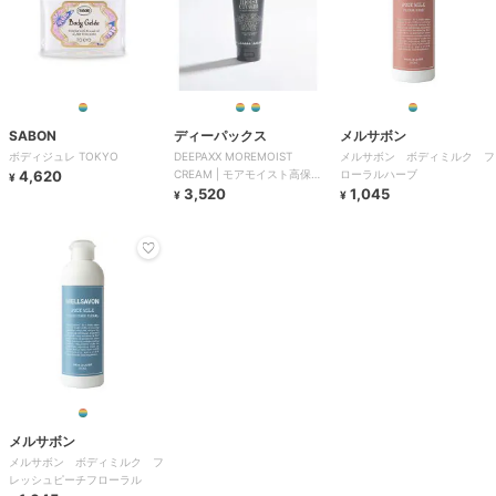
SABON
ディーパックス
メルサボン
ボディジュレ TOKYO
DEEPAXX MOREMOIST
メルサボン ボディミルク フ
4,620
CREAM | モアモイスト高保湿
ローラルハーブ
¥
クリーム
3,520
1,045
¥
¥
メルサボン
メルサボン ボディミルク フ
レッシュピーチフローラル