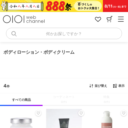
コ
ン
テ
ン
ツ
へ
何かお探しですか？
ス
キ
ッ
ボディローション・ボディクリーム
プ
4
並び替え
表示
コーディネート
特集
すべての商品
(0件)
(0件)