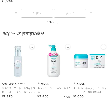
1,045
¥
前へ
次へ
1/1ページ
あなたへのおすすめ商品
ジル スチュアート
キュレル
キュレル
ジルスチュアート ホワイトフ
キュレル ローション ６１５
キュレル 薬用クリーム ジャ
ローラル アイシーボディミス
ｍｌ
ー ９０ｇ【医薬部外品】
ト＜限定＞
¥2,970
¥3,850
¥1,650
再入荷