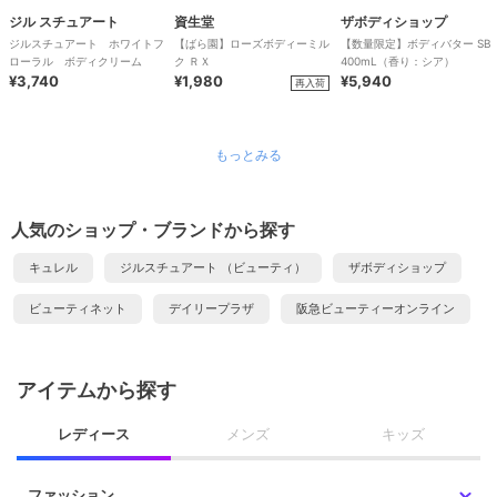
ジル スチュアート
資生堂
ザボディショップ
ジルスチュアート ホワイトフ
【ばら園】ローズボディーミル
【数量限定】ボディバター SB
ローラル ボディクリーム
ク ＲＸ
400mL（香り：シア）
¥3,740
¥1,980
¥5,940
再入荷
もっとみる
人気のショップ・ブランドから探す
キュレル
ジルスチュアート （ビューティ）
ザボディショップ
ビューティネット
デイリープラザ
阪急ビューティーオンライン
アイテムから探す
レディース
メンズ
キッズ
ファッション