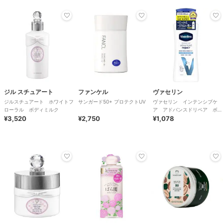
ジル スチュアート
ファンケル
ヴァセリン
ジルスチュアート ホワイトフ
サンガード50+ プロテクトUV
ヴァセリン インテンシブケ
ローラル ボディミルク
ア アドバンスドリペア ボデ
¥3,520
¥2,750
ィローション 無香料 ４００
¥1,078
ｍｌ