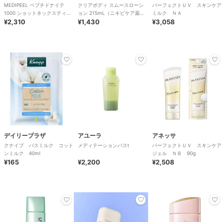
MEDIPEEL ペプチドナイテ
クリアボディ スムースローシ
パーフェクトＵＶ スキンケア
1000 ショットネックスティッ
ョン 215mL（ニキビケア薬用
ミルク ＮＡ
ク(韓国コスメ)
¥2,310
ボディローション）［医薬部外
¥1,430
¥3,058
品］
デイリープラザ
アユーラ
アネッサ
クナイプ バスミルク コット
メディテーションバスt
パーフェクトＵＶ スキンケア
ンミルク 40ml
ジェル ＮＢ 90g
¥165
¥2,200
¥2,508