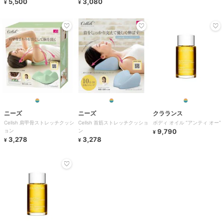
ル
5,500
ー
3,080
¥
¥
ニーズ
ニーズ
クラランス
Cellsh 肩甲骨ストレッチクッシ
Cellsh 首筋ストレッチクッショ
ボディ オイル “アンティ オー”
ョン
ン
9,790
¥
3,278
3,278
¥
¥