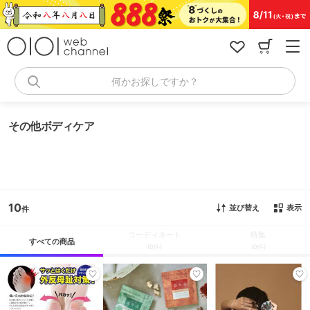
コ
ン
テ
ン
ツ
へ
何かお探しですか？
ス
キ
ッ
その他ボディケア
プ
10
並び替え
表示
コーディネート
特集
すべての商品
(0件)
(0件)