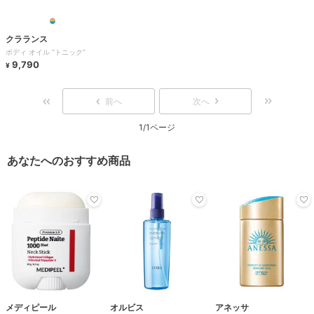
クラランス
ボディ オイル “トニック”
9,790
¥
前へ
次へ
1/1ページ
あなたへのおすすめ商品
メディピール
オルビス
アネッサ