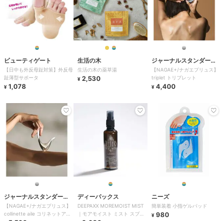
ビューティゲート
生活の木
ジャーナルスタンダード
【日中も外反母趾対策】外反母
生活の木の薬草湯
【NAGAE+/ナガエプリュス】
ファニチャー
趾薄型サポータ
2,530
triplet トリプレット
¥
1,078
4,400
¥
¥
ジャーナルスタンダード
ディーパックス
ニーズ
【NAGAE+/ナガエプリュス】
DEEPAXX MOREMOIST MIST
簡単装着 小指ゲルパッド
ファニチャー
collinette aile コリネットアイ
｜モアモイスト ミスト スプレ
980
¥