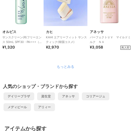
オルビス
カヒ
アネッサ
サンスクリーン(R)フリーエン
KAHI エアリーフィット サンス
パーフェクトＵＶ マイルドミ
ス 50mL SPF30・PA+++（全
ティック(韓国コスメ)
ルク ＮＡ
身用日焼け止め）
¥1,320
¥2,970
¥3,058
再入荷
もっとみる
人気のショップ・ブランドから探す
デイリープラザ
資生堂
アネッサ
コリアージュ
メディピール
アリィー
アイテムから探す