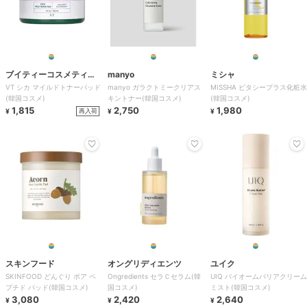
ブイティーコスメティク
manyo
ミシャ
VT シカ マイルドトナーパッド
manyo ガラクトミークリアス
MISSHA ビタシープラス化粧水
ス
(韓国コスメ)
キントナー(韓国コスメ)
(韓国コスメ)
1,815
2,750
1,980
再入荷
¥
¥
¥
スキンフード
オングリディエンツ
ユイク
SKINFOOD どんぐり ポア ペ
Ongredients セラＣセラム(韓
UIQ バイオームバリアクリーム
プチド パッド(韓国コスメ)
国コスメ)
ミスト(韓国コスメ)
3,080
2,420
2,640
¥
¥
¥