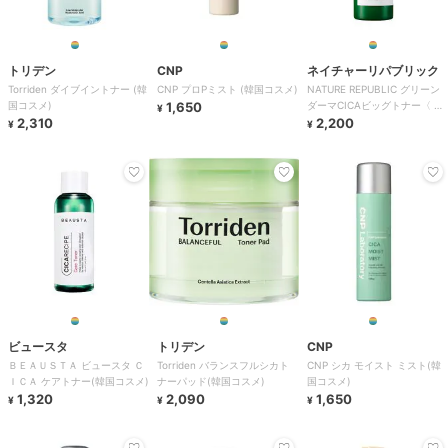
トリデン
CNP
ネイチャーリパブリック
Torriden ダイブイントナー (韓
CNP プロPミスト (韓国コスメ)
NATURE REPUBLIC グリーン
国コスメ)
1,650
ダーマCICAビッグトナー〈 化
¥
2,310
粧水 〉 (韓国コスメ)
2,200
¥
¥
ビュースタ
トリデン
CNP
ＢＥＡＵＳＴＡ ビュースタ Ｃ
Torriden バランスフルシカト
CNP シカ モイスト ミスト(韓
ＩＣＡ ケアトナー(韓国コスメ)
ナーパッド(韓国コスメ)
国コスメ)
1,320
2,090
1,650
¥
¥
¥