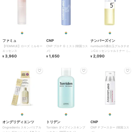
ファミュ
CNP
ナンバーズイン
【FEMMUE】ローズ ミルキー
CNP プロＰ G ミスト(韓国コス
numbuzin5番白玉グルタチオ
エッセンス
メ)
ンCエッセンシャルトナー（韓
3,960
1,650
国コスメ）
2,090
¥
¥
¥
オングリディエンツ
トリデン
CNP
Ongredients スキンバリアカ
Torriden ダイブインスキンブ
CNP Ｐブースター (韓国コス