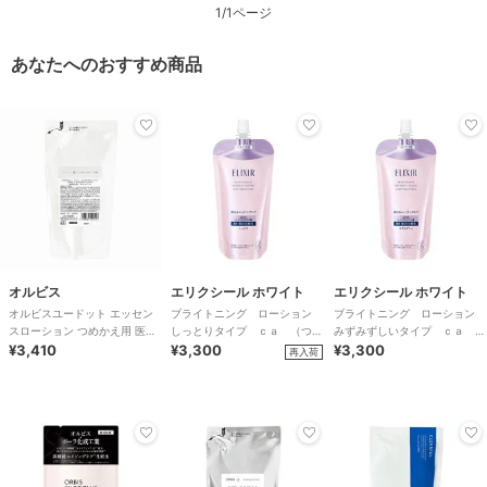
1/1ページ
あなたへのおすすめ商品
オルビス
エリクシール ホワイト
エリクシール ホワイト
オルビスユードット エッセン
ブライトニング ローション
ブライトニング ローション
スローション つめかえ用 医薬
しっとりタイプ ｃａ （つめ
みずみずしいタイプ ｃａ
部外品
¥3,410
かえ用）医薬部外品
¥3,300
（つめかえ用）医薬部外品
¥3,300
再入荷