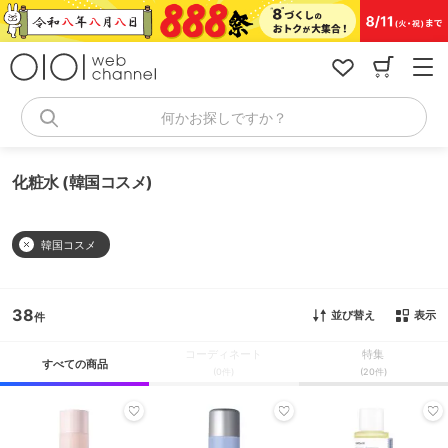
コ
ン
テ
ン
ツ
へ
何かお探しですか？
ス
キ
ッ
化粧水 (韓国コスメ)
プ
韓国コスメ
38
並び替え
表示
コーディネート
特集
すべての商品
(0件)
(20件)