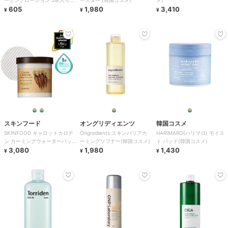
ーミングローション 5本入り
ースター (韓国コスメ)
メ)
(韓国コスメ)
605
1,980
3,410
¥
¥
¥
スキンフード
オングリディエンツ
韓国コスメ
SKINFOOD キャロットカロテ
Ongredients スキンバリアカ
HARIMARO(ハリマロ) モイス
ン カーミングウォーターパッ
ーミングソフナー(韓国コスメ)
ト パッド(韓国コスメ)
ド 250g/60枚入り(韓国コスメ)
3,080
1,980
1,430
¥
¥
¥