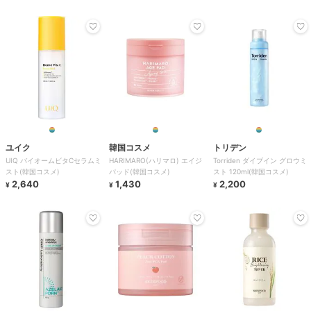
ユイク
韓国コスメ
トリデン
UIQ バイオームビタCセラムミ
HARIMARO(ハリマロ) エイジ
Torriden ダイブイン グロウミ
スト(韓国コスメ)
パッド(韓国コスメ)
スト 120ml(韓国コスメ)
2,640
1,430
2,200
¥
¥
¥