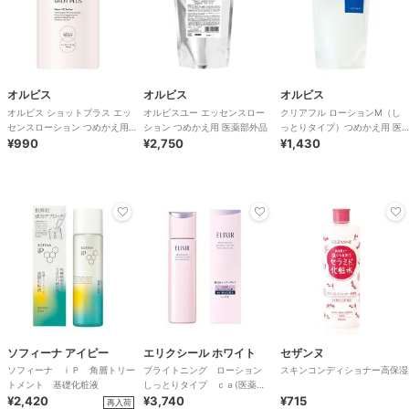
オルビス
オルビス
オルビス
オルビス ショットプラス エッ
オルビスユー エッセンスロー
クリアフル ローションM（し
センスローション つめかえ用
ション つめかえ用 医薬部外品
っとりタイプ）つめかえ用 医
150mL
¥990
¥2,750
薬部外品
¥1,430
ソフィーナ アイピー
エリクシール ホワイト
セザンヌ
ソフィーナ ｉＰ 角層トリー
ブライトニング ローション
スキンコンディショナー高保湿
トメント 基礎化粧液
しっとりタイプ ｃａ(医薬部
¥2,420
外品)
¥3,740
¥715
再入荷