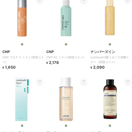
CNP
CNP
ナンバーズイン
CNP プロＰ V ミスト(韓国コス
CNP AC トナー(韓国コスメ)
numbuzin3番うるツヤ発酵ト
メ)
2,178
ナー（韓国コスメ）
¥
1,650
2,090
¥
¥