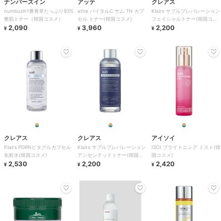
ナンバーズイン
アッテ
クレアス
numbuzin1番青草たっぷり93%
athe バイタルC サム TN カプ
Klairs サプルプレパレーション
整肌トナー（韓国コスメ）
セル トナー(韓国コスメ)
フェイシャルトナー(韓国コス
2,090
3,960
メ)
2,200
¥
¥
¥
クレアス
クレアス
アイソイ
Klairs PDRNビタグルカプセル
Klairs サプルプレパレーション
ISOI ブライトニング ミスト(韓
化粧水(韓国コスメ)
アンセンテッドトナー(韓国コ
国コスメ)
2,530
スメ)
2,200
2,420
¥
¥
¥