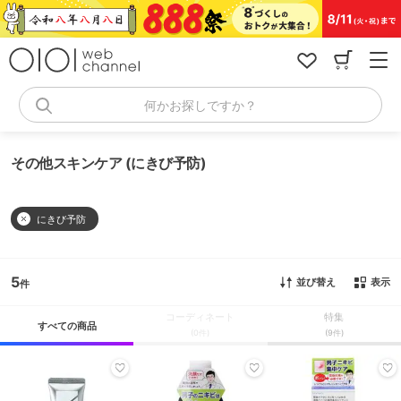
コ
ン
テ
ン
ツ
へ
何かお探しですか？
ス
キ
ッ
その他スキンケア (にきび予防)
プ
にきび予防
5
並び替え
表示
コーディネート
特集
すべての商品
(0件)
(9件)