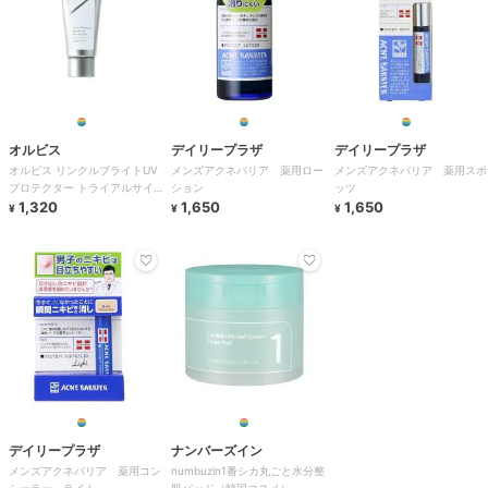
オルビス
デイリープラザ
デイリープラザ
オルビス リンクルブライトUV
メンズアクネバリア 薬用ロー
メンズアクネバリア 薬用スポ
プロテクター トライアルサイ
ション
ッツ
ズ 15g 医薬部外品 （顔用日焼
1,320
1,650
1,650
¥
¥
¥
け止め）
デイリープラザ
ナンバーズイン
メンズアクネバリア 薬用コン
numbuzin1番シカ丸ごと水分整