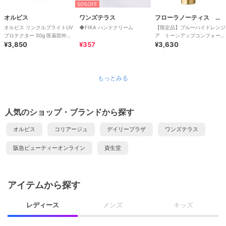
50%OFF
オルビス
ワンズテラス
フローラノーティス ジルスチュアート
オルビス リンクルブライトUV
◆FIKA ハンドクリーム
【限定品】ブルーハイドレンジ
プロテクター 50g 医薬部外品
ア トーンアップコンフォート
（顔用日焼け止め）
¥3,850
¥357
ＵＶセラム
¥3,630
もっとみる
人気のショップ・ブランドから探す
オルビス
コリアージュ
デイリープラザ
ワンズテラス
阪急ビューティーオンライン
資生堂
アイテムから探す
レディース
メンズ
キッズ