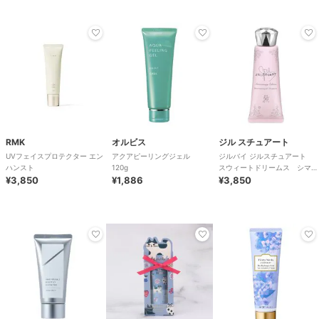
RMK
オルビス
ジル スチュアート
UVフェイスプロテクター エン
アクアピーリングジェル
ジルバイ ジルスチュアート
ハンスト
120g
スウィートドリームス シマリ
¥3,850
¥1,886
ング UVプロテクター＜限定
¥3,850
＞