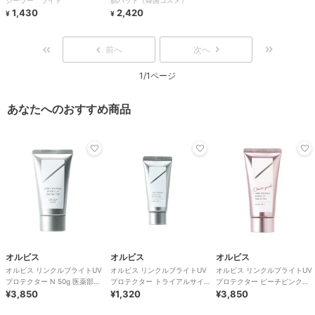
シーラー ライト
肌パッド（韓国コスメ）
1,430
2,420
¥
¥
前へ
次へ
1/1ページ
あなたへのおすすめ商品
オルビス
オルビス
オルビス
オルビス リンクルブライトUV
オルビス リンクルブライトUV
オルビス リンクルブライトUV
プロテクター N 50g 医薬部外
プロテクター トライアルサイ
プロテクター ピーチピンク
品（顔用日焼け止め）
¥3,850
ズ 15g 医薬部外品 （顔用日焼
¥1,320
50g 医薬部外品 （顔用日焼け
¥3,850
け止め）
止め）