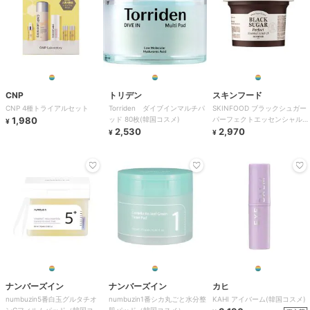
CNP
トリデン
スキンフード
CNP 4種トライアルセット
Torriden ダイブインマルチパ
SKINFOOD ブラックシュガー
1,980
ッド 80枚(韓国コスメ)
パーフェクトエッセンシャルス
¥
2,530
クラブ2X(韓国コスメ)
2,970
¥
¥
ナンバーズイン
ナンバーズイン
カヒ
numbuzin5番白玉グルタチオ
numbuzin1番シカ丸ごと水分整
KAHI アイバーム(韓国コスメ)