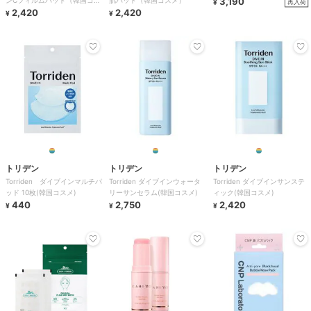
ンCフィルムパッド（韓国コス
肌パッド（韓国コスメ）
3,190
再入荷
¥
メ）
2,420
2,420
¥
¥
トリデン
トリデン
トリデン
Torriden ダイブインマルチパ
Torriden ダイブインウォータ
Torriden ダイブインサンステ
ッド 10枚(韓国コスメ)
リーサンセラム(韓国コスメ)
ィック(韓国コスメ)
440
2,750
2,420
¥
¥
¥