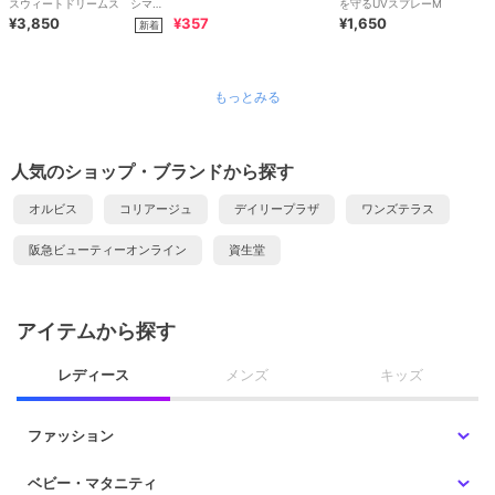
スウィートドリームス シマリ
を守るUVスプレーM
ング UVプロテクター＜限定
¥3,850
¥357
¥1,650
新着
＞
もっとみる
人気のショップ・ブランドから探す
オルビス
コリアージュ
デイリープラザ
ワンズテラス
阪急ビューティーオンライン
資生堂
アイテムから探す
レディース
メンズ
キッズ
ファッション
ベビー・マタニティ