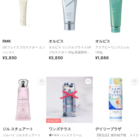
RMK
オルビス
オルビス
UVフェイスプロテクター エン
オルビス リンクルブライトUV
アクアピーリングジェル
ハンスト
プロテクター 50g 医薬部外品
120g
¥3,850
（顔用日焼け止め）
¥3,850
¥1,886
50%OFF
ジル スチュアート
ワンズテラス
デイリープラザ
ジルバイ ジルスチュアート
◆FIKA ハンドクリーム
【限定品】紫外線予報 メイク