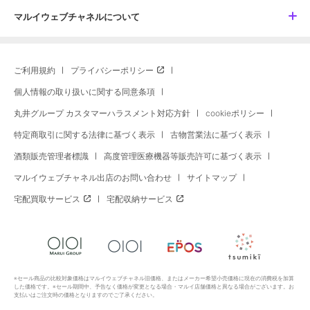
マルイウェブチャネルについて
ご利用規約
プライバシーポリシー
個人情報の取り扱いに関する同意条項
丸井グループ カスタマーハラスメント対応方針
cookieポリシー
特定商取引に関する法律に基づく表示
古物営業法に基づく表示
酒類販売管理者標識
高度管理医療機器等販売許可に基づく表示
マルイウェブチャネル出店のお問い合わせ
サイトマップ
宅配買取サービス
宅配収納サービス
※セール商品の比較対象価格はマルイウェブチャネル旧価格、またはメーカー希望小売価格に現在の消費税を加算
した価格です。※セール期間中、予告なく価格が変更となる場合・マルイ店舗価格と異なる場合がございます。お
支払いはご注文時の価格となりますのでご了承ください。