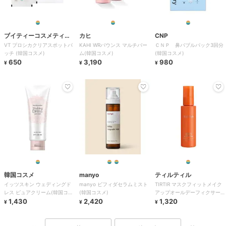
ブイティーコスメティク
カヒ
CNP
VT プロシカクリアスポットパ
KAHI WRバウンス マルチバー
ＣＮＰ 鼻バブルパック3回分
ス
ッチ (韓国コスメ)
ム(韓国コスメ)
(韓国コスメ)
650
3,190
980
¥
¥
¥
韓国コスメ
manyo
ティルティル
イッツスキン ウェディングド
manyo ビフィダセラムミスト
TIRTIR マスクフィットメイク
レス ピュアクリーム(韓国コス
(韓国コスメ)
アップオールデーフィクサー
メ)
1,430
2,420
(韓国コスメ)
1,320
¥
¥
¥