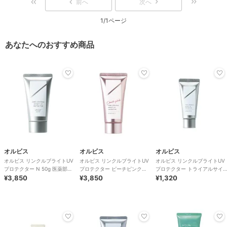
前へ
次へ
1/1ページ
あなたへのおすすめ商品
オルビス
オルビス
オルビス
オルビス リンクルブライトUV
オルビス リンクルブライトUV
オルビス リンクルブライトUV
プロテクター N 50g 医薬部外
プロテクター ピーチピンク
プロテクター トライアルサイ
品（顔用日焼け止め）
¥3,850
50g 医薬部外品 （顔用日焼け
¥3,850
ズ 15g 医薬部外品 （顔用日焼
¥1,320
止め）
け止め）