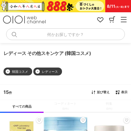
コ
ン
テ
ン
ツ
へ
何かお探しですか？
ス
キ
ッ
レディース その他スキンケア (韓国コスメ)
プ
韓国コスメ
レディース
15
並び替え
表示
コーディネート
特集
すべての商品
(0件)
(0件)