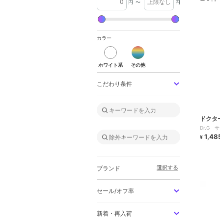
円
〜
円
カラー
ホワイト系
その他
こだわり条件
ドクタ
Dr.G
1,48
¥
選択する
ブランド
セール/オフ率
新着・再入荷