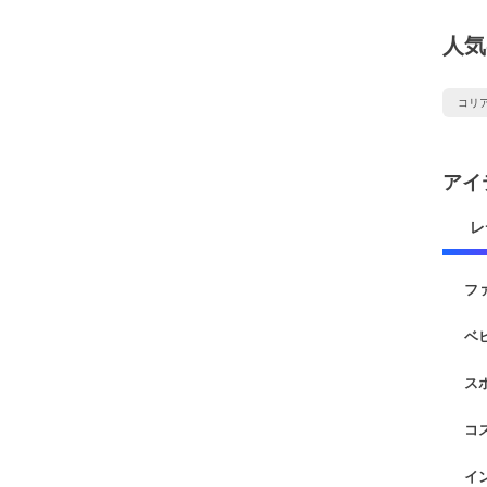
人気
コリ
アイ
レ
フ
ベ
ス
コ
イ