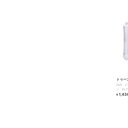
トゥー
2aN 
ー BL
1,43
¥