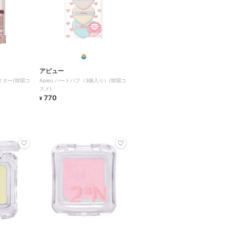
アピュー
ライター(韓国コ
Apieu ハートパフ（3個入り）(韓国コ
スメ)
770
¥