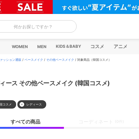
何かお探しですか？
コスメ
アニメ
KIDS＆BABY
WOMEN
MEN
ァッション通販
/
ベースメイク
/
その他ベースメイク
/
対象商品（韓国コスメ）
ィース その他ベースメイク (韓国コスメ)
国コスメ
レディース
すべての商品
コーディネート
(0件)