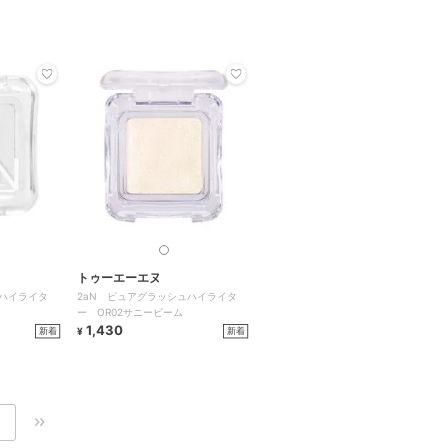
トゥーエーエヌ
ュハイライタ
2aN ピュアグラッシュハイライタ
ー OR02サニービーム
1,430
新着
新着
¥