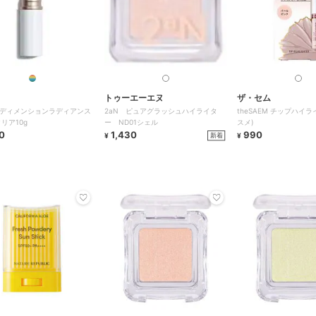
トゥーエーエヌ
ザ・セム
ディメンションラディアンス
2aN ピュアグラッシュハイライタ
theSAEM チップハイ
リア10g
ー ND01シェル
スメ)
0
1,430
990
新着
¥
¥