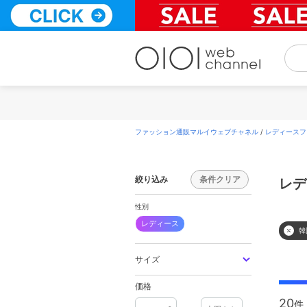
コ
ン
テ
ン
ツ
へ
ス
キ
ッ
プ
ファッション通販マルイウェブチャネル
/
レディースフ
絞り込み
条件クリア
レデ
性別
レディース
韓
サイズ
価格
20