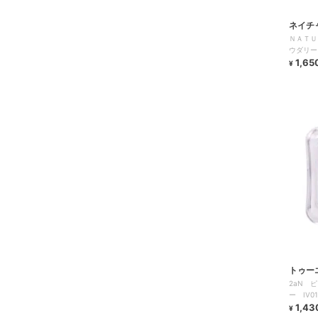
ネイチ
ＮＡＴＵ
ウダリー
コスメ）
1,65
¥
トゥー
2aN 
ー IV
1,43
¥