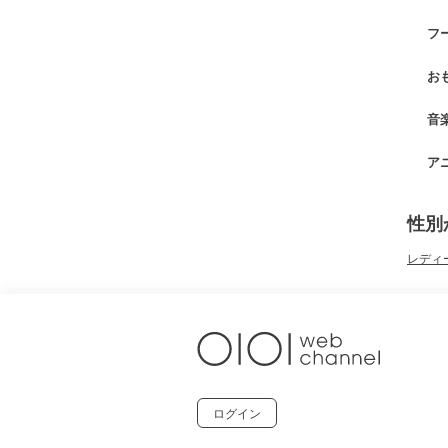
フ
お
音
ア
性別
レディ
ログイン