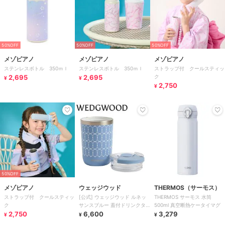
50%OFF
50%OFF
50%OFF
メゾピアノ
メゾピアノ
メゾピアノ
ステンレスボトル 350ｍｌ
ステンレスボトル 350ｍｌ
ストラップ付 クールスティッ
2,695
2,695
ク
¥
¥
2,750
¥
50%OFF
メゾピアノ
ウェッジウッド
THERMOS（サーモス）
ストラップ付 クールスティッ
[公式] ウェッジウッド ルネッ
THERMOS サーモス 水筒
ク
サンスブルー 蓋付ドリンクタ
500ml 真空断熱ケータイマグ
2,750
ンブラー
6,600
3,279
¥
¥
¥