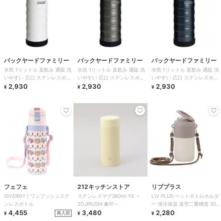
バックヤードファミリー
バックヤードファミリー
バックヤードファミリー
水筒 1リットル 直飲み 通販 洗
水筒 1リットル 直飲み 通販 洗
水筒 1リットル 直飲み 通販 洗
いやすい 広口 ステンレスボト
いやすい 広口 ステンレスボト
いやすい 広口 ステンレスボト
ル おしゃれ 1l マグボトル 保冷
2,930
ル おしゃれ 1l マグボトル 保冷
2,930
ル おしゃれ 1l マグボトル 保冷
2,930
¥
¥
¥
フェフェ
212キッチンストア
リブプラス
GIVERNY | ワンプッシュステ
ステンレスマグ360ml YE ＜
LIV PLUS ペットボトルホルダ
ンレスボトル
ZOJIRUSHI 象印＞
ー 保冷保温 真空二重構造 300
4,455
3,480
～650ml ショルダー
2,280
再入荷
¥
¥
¥