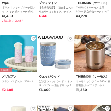
Wpc.
プティマイン
THERMOS（サーモス）
【Wpc.】フラップポーチ型ア
【食洗機対応】【抗菌】ふんわ
THERMOS サーモス 水筒
イスパック 保冷ポーチ 保冷剤
り盛り付けられるランチボック
500ml 真空断熱ケータイマグ
大判
¥1,430
ス
¥660
¥3,279
2点以上で10%OFF
50%OFF
メゾピアノ
ウェッジウッド
THERMOS（サーモス）
ステンレスボトル 350ｍｌ
[公式] ウェッジウッド ルネッ
サーモス タンブラー 360ml 真
サンスブルー 蓋付ドリンクタ
空断熱 カップ ステンレス
¥2,695
ンブラー
¥6,600
¥1,380