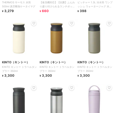
THERMOS サーモス 水筒
【食洗機対応】【抗菌】ふんわ
ピッチャー 1.3L 冷水筒 ワンプ
500ml 真空断熱ケータイマグ
り盛り付けられるランチボック
ッシュ ウォータージャグ 水差
3,279
ス
660
し プラスチック製
398
¥
¥
¥
KINTO（キントー）
KINTO（キントー）
KINTO（キントー）
KINTO キントー トラベルタン
KINTO キントー トラベルタン
KINTO キントー トラベルタン
ブラー 350ml
ブラー 350ml
ブラー 350ml
3,300
3,300
3,300
¥
¥
¥