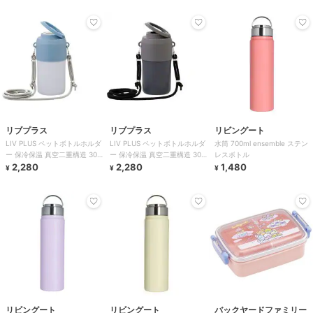
リブプラス
リブプラス
リビングート
LIV PLUS ペットボトルホルダ
LIV PLUS ペットボトルホルダ
水筒 700ml ensemble ステン
ー 保冷保温 真空二重構造 300
ー 保冷保温 真空二重構造 300
レスボトル
～650ml ショルダー
2,280
～650ml ショルダー
2,280
1,480
¥
¥
¥
リビングート
リビングート
バックヤードファミリー