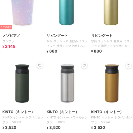
50%OFF
メゾピアノ
リビングート
リビングート
タンブラー
水筒 ステンレス 直飲み ミステ
水筒 ステンレス 直飲み ミステ
2,145
ィック 携帯ミニマグボトル
ィック 携帯ミニマグボトル
¥
220ml 軽量
880
220ml 軽量
880
¥
¥
KINTO（キントー）
KINTO（キントー）
KINTO（キントー）
KINTO キントー トラベルタン
KINTO キントー トラベルタン
KINTO キントー トラベルタン
ブラー 500ml
ブラー 500ml
ブラー 500ml
3,520
3,520
3,520
¥
¥
¥