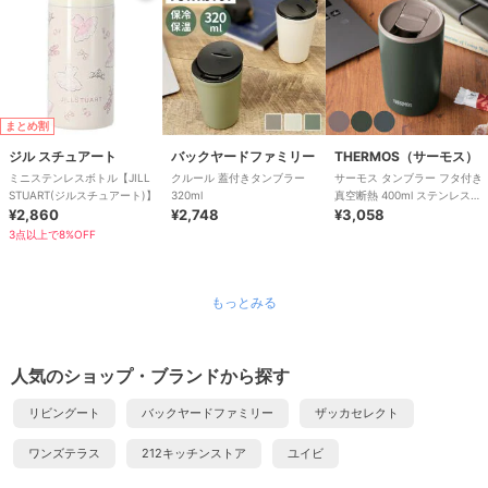
まとめ割
ジル スチュアート
バックヤードファミリー
THERMOS（サーモス）
ミニステンレスボトル【JILL
クルール 蓋付きタンブラー
サーモス タンブラー フタ付き
STUART(ジルスチュアート)】
320ml
真空断熱 400ml ステンレス
¥2,860
¥2,748
JDP-401
¥3,058
3点以上で8%OFF
もっとみる
人気のショップ・ブランドから探す
リビングート
バックヤードファミリー
ザッカセレクト
ワンズテラス
212キッチンストア
ユイビ