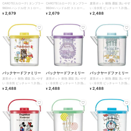
CAROTE(カローテ) タンブラー
CAROTE(カローテ) タンブラー
麦茶ポット 耐熱 通販 洗いやす
960ml ハンドル付 ストロー
960ml ハンドル付 ストロー
い 冷水筒 ピッチャー 1.2l 熱湯
CatchHandle
2,679
CatchHandle
2,679
OK お茶 麦茶 水出し 煮出
2,488
¥
¥
¥
バックヤードファミリー
バックヤードファミリー
バックヤードファミリー
麦茶ポット 耐熱 通販 洗いやす
麦茶ポット 耐熱 通販 洗いやす
麦茶ポット 耐熱 通販 洗いやす
い 冷水筒 ピッチャー 1.2l 熱湯
い 冷水筒 ピッチャー 1.2l 熱湯
い 冷水筒 ピッチャー 1.2l 熱湯
OK お茶 麦茶 水出し 煮出
2,488
OK お茶 麦茶 水出し 煮出
2,488
OK お茶 麦茶 水出し 煮出
2,488
¥
¥
¥