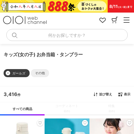
コ
ン
テ
ン
ツ
へ
何かお探しですか？
ス
キ
ッ
キッズ(女の子) お弁当箱・タンブラー
プ
その他
ガールズ
3,416
並び替え
表示
コーディネート
特集
すべての商品
(0件)
(0件)