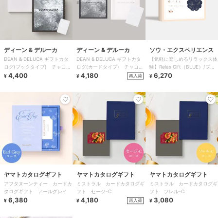
ディーン & デルーカ
ディーン & デルーカ
ソウ・エクスペリエンス
DEAN & DELUCA ギフトカタ
DEAN & DELUCA ギフトカタ
【気軽に楽しめるリラックス体
ログ(ブックタイプ) チャコー
ログ(カードタイプ) チャコー
験】Relax Gift（BLUE）/プレ
ル-BC
4,400
ル-C
4,180
ゼント/誕生日/景品/記念日/
6,270
再入荷
¥
¥
¥
ヤマトカタログギフト
ヤマトカタログギフト
ヤマトカタログギフト
アフタヌーンティー カードカ
ミストラル カードカタログギ
ミストラル カードカタログギ
タログギフト アールグレイ
フト セージ-C
フト ソレル-C
6,380
4,180
3,080
再入荷
¥
¥
¥