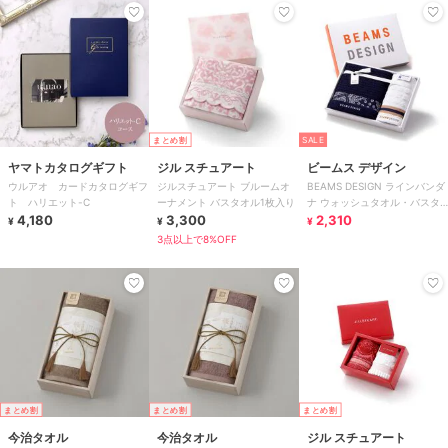
まとめ割
SALE
ヤマトカタログギフト
ジル スチュアート
ビームス デザイン
ウルアオ カードカタログギフ
ジルスチュアート ブルームオ
BEAMS DESIGN ラインバンダ
ト ハリエット-C
ーナメント バスタオル1枚入り
ナ ウォッシュタオル・バスタ
4,180
3,300
オル各1枚入り
2,310
¥
¥
¥
3点以上で8%OFF
まとめ割
まとめ割
まとめ割
今治タオル
今治タオル
ジル スチュアート