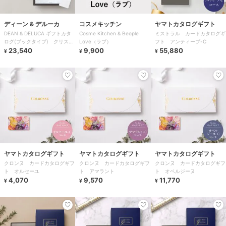
ディーン & デルーカ
コスメキッチン
ヤマトカタログギフト
DEAN & DELUCA ギフトカタ
Cosme Kitchen & Beople
ミストラル カードカタログギ
ログ(ブックタイプ) クリスタ
Love（ラブ）
フト アンティーブ-C
ル-BC
23,540
9,900
55,880
¥
¥
¥
ヤマトカタログギフト
ヤマトカタログギフト
ヤマトカタログギフト
クロンヌ カードカタログギフ
クロンヌ カードカタログギフ
クロンヌ カードカタログギフ
ト オルセーユ
ト アマラント
ト オベルジーヌ
4,070
9,570
11,770
¥
¥
¥