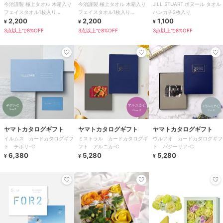
今治謹製 極上タオル 木箱入り
今治謹製 極上タオル 木箱入り
JILL STUART ボヌール タオル
フェイスタオル1枚入り
フェイスタオル1枚入り
ハンカチ2枚入り
GK22020
2,200
GK22020
2,200
1,100
¥
¥
¥
3点以上で8%OFF
3点以上で8%OFF
3点以上で8%OFF
ヤマトカタログギフト
ヤマトカタログギフト
ヤマトカタログギフト
イルムス カードカタログギフ
ミストラル カードカタログギ
ウルアオ カードカタログギフ
ト チボリ-C
フト アルニカ-C
ト バジーリア-C
6,380
5,280
5,280
¥
¥
¥