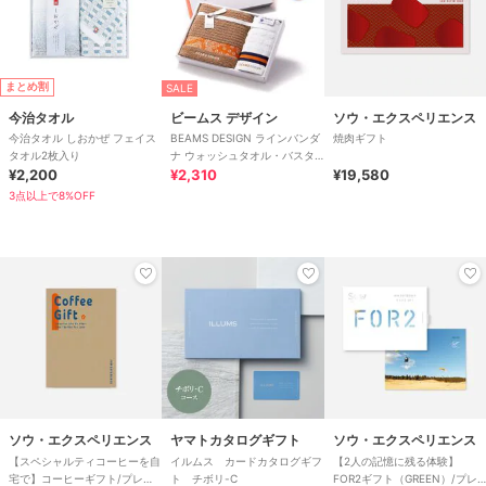
まとめ割
SALE
今治タオル
ビームス デザイン
ソウ・エクスペリエンス
今治タオル しおかぜ フェイス
BEAMS DESIGN ラインバンダ
焼肉ギフト
タオル2枚入り
ナ ウォッシュタオル・バスタ
¥2,200
オル各1枚入り
¥2,310
¥19,580
3点以上で8%OFF
ソウ・エクスペリエンス
ヤマトカタログギフト
ソウ・エクスペリエンス
【スペシャルティコーヒーを自
イルムス カードカタログギフ
【2人の記憶に残る体験】
宅で】コーヒーギフト/プレゼ
ト チボリ-C
FOR2ギフト（GREEN）/プレ