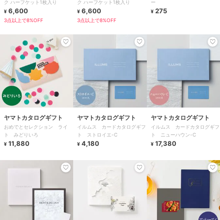
ク ハーフケット1枚入り
ク ハーフケット1枚入り
ー
6,600
6,600
275
¥
¥
¥
3点以上で8%OFF
3点以上で8%OFF
ヤマトカタログギフト
ヤマトカタログギフト
ヤマトカタログギフト
おめでとセレクション ライ
イルムス カードカタログギフ
イルムス カードカタログギフ
ト みどりいろ
ト ストロイエ-C
ト ニューハウン-C
11,880
4,180
17,380
¥
¥
¥