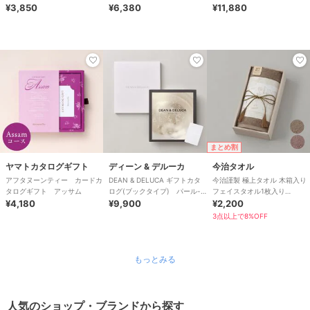
ント/誕生日/景品/クリスマス
¥3,850
¥6,380
ゼント/誕生日/結婚祝い/クリ
¥11,880
スマス
まとめ割
ヤマトカタログギフト
ディーン & デルーカ
今治タオル
アフタヌーンティー カードカ
DEAN & DELUCA ギフトカタ
今治謹製 極上タオル 木箱入り
タログギフト アッサム
ログ(ブックタイプ) パール-
フェイスタオル1枚入り
¥4,180
BC
¥9,900
GK22020
¥2,200
3点以上で8%OFF
もっとみる
人気のショップ・ブランドから探す