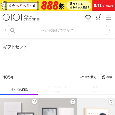
コ
ン
テ
ン
ツ
へ
何かお探しですか？
ス
キ
ッ
ギフトセット
プ
185
並び替え
表示
コーディネート
特集
すべての商品
(0件)
(0件)