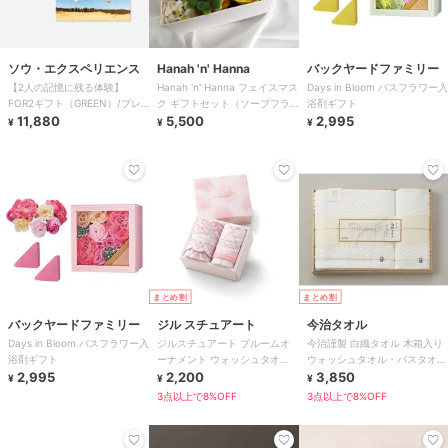
ソウ・エクスペリエンス
Hanah 'n' Hanna
バックヤードファミリー
【2人の記憶に残る体験】
Hanah 'n' Hanna フェイスマス
Days in Bloom バスフラワー入
FOR2ギフト（GREEN）/プレ
ク ギフトセット（ソープフラ
浴剤ギフト
ゼント/誕生日/結婚祝い/クリ
11,880
ワーボックス・ホワイト）
5,500
2,995
¥
¥
¥
スマス
まとめ割
まとめ割
バックヤードファミリー
ジル スチュアート
今治タオル
Days in Bloom バスフラワー入
ジルスチュアート ブルームオ
今治謹製 白織タオル 木箱入り
浴剤ギフト
ーナメント ウォッシュタオ
ウォッシュタオル・バスタオル
2,995
ル・フェイスタオル各1枚入り
2,200
3,850
各1枚入り SR23035
¥
¥
¥
3点以上で8%OFF
3点以上で8%OFF