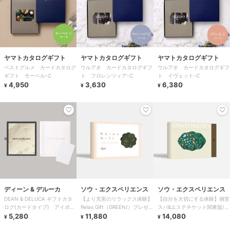
ヤマトカタログギフト
ヤマトカタログギフト
ヤマトカタログギフト
ベストグルメ カードカタログ
ウルアオ カードカタログギフ
ウルアオ カードカタログギフ
ギフト モーベル-C
ト フロレンツィア-C
ト イヴェット-C
4,950
3,630
6,380
¥
¥
¥
ディーン & デルーカ
ソウ・エクスペリエンス
ソウ・エクスペリエンス
DEAN & DELUCA ギフトカタ
【より充実のリラックス体験】
【自分を大切にする体験】個室
ログ(カードタイプ) アイボリ
Relax Gift（GREEN/）プレゼ
スパ&エステチケット関東版/プ
ー-C
5,280
ント/誕生日/景品/記念日/母
11,880
レゼント/誕生日/彼女/母/クリ
14,080
¥
¥
¥
スマス