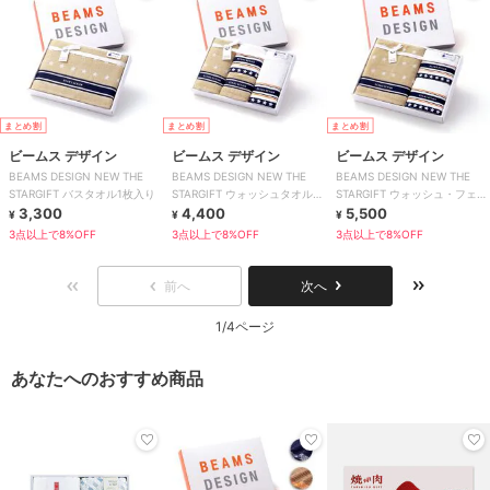
まとめ割
まとめ割
まとめ割
ビームス デザイン
ビームス デザイン
ビームス デザイン
BEAMS DESIGN NEW THE
BEAMS DESIGN NEW THE
BEAMS DESIGN NEW THE
STARGIFT バスタオル1枚入り
STARGIFT ウォッシュタオル・
STARGIFT ウォッシュ・フェイ
3,300
フェイスタオル各2枚入
4,400
ス・バスタオル各1枚入
5,500
¥
¥
¥
3点以上で8%OFF
3点以上で8%OFF
3点以上で8%OFF
前へ
次へ
1/4ページ
あなたへのおすすめ商品