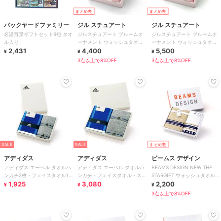
まとめ割
まとめ割
バックヤードファミリー
ジル スチュアート
ジル スチュアート
名湯百景ギフトセット9包 タオ
ジルスチュアート ブルームオ
ジルスチュアート ブルームオ
ル入り
ーナメント ウォッシュタオ
ーナメント ウォッシュタオ
2,431
ル・フェイスタオル各2枚入り
4,400
ル・フェイスタオル・バスタオ
5,500
¥
¥
¥
ル各1枚入り
3点以上で8%OFF
3点以上で8%OFF
SALE
SALE
まとめ割
アディダス
アディダス
ビームス デザイン
アディダス エーベル タオルハ
アディダス エーベル タオルハ
BEAMS DESIGN NEW THE
ンカチ2枚・フェイスタオル1枚
ンカチ・フェイスタオル・スポ
STARGIFT ウォッシュタオル・
入り
1,925
ーツタオル各1枚入り
3,080
フェイスタオル各1枚入
2,200
¥
¥
¥
3点以上で8%OFF