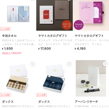
まとめ割
今治タオル
ヤマトカタログギフト
ヤマトカタログギフト
今治タオル しおかぜ ウォッシ
ダンチュウ グルメギフトカタ
アフタヌーンティー カードカ
ュタオル・フェイスタオル各1
ログ カードタイプ CC-C
タログギフト アッサム
枚入り
1,650
17,600
4,180
¥
¥
¥
3点以上で8%OFF
まとめ割
まとめ割
ダックス
ダックス
アーバンリサーチ
DAKS NEWロゴハウスチェッ
DAKS NEWロゴハウスチェッ
O skin & hair ギフトショッパ