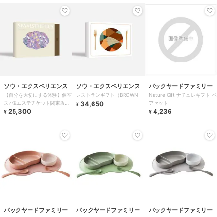
ソウ・エクスペリエンス
ソウ・エクスペリエンス
バックヤードファミリー
【自分を大切にする体験】個室
レストランギフト（BROWN)
Nature Gift ナチュレギフト ペ
スパ&エステチケット関東版
34,650
アセット
¥
PLUS/プレゼント/誕生日/景品/
25,300
4,236
¥
¥
クリスマス
バックヤードファミリー
バックヤードファミリー
バックヤードファミリー