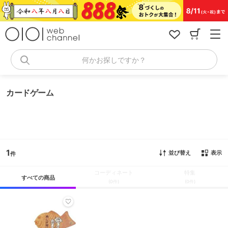
コ
ン
テ
ン
ツ
へ
何かお探しですか？
ス
キ
ッ
カードゲーム
プ
1
並び替え
表示
コーディネート
特集
すべての商品
(0件)
(0件)