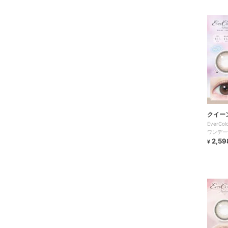
クイー
EverCo
ワンデー
2,59
¥