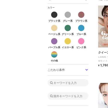
カラー
ブラック系
グレー系
ブラウン系
ブラック系
グレー系
ブラウン系
ベージュ系
グリーン系
ブルー系
ベージュ系
グリーン系
ブルー系
パープル系
イエロー系
ピンク系
パープル系
イエロー系
ピンク系
その他
クイー
LARM
その他
Wモイスト
1,76
¥
こだわり条件