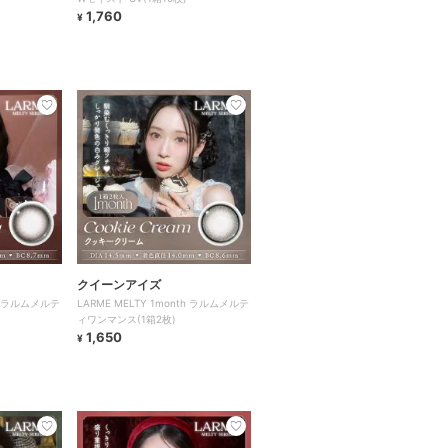
1,760
¥
クイーンアイズ
th ラルムメルテ
LARME MELTY 1month ラルムメルテ
ィワンマンス(1箱2枚)
1,650
¥