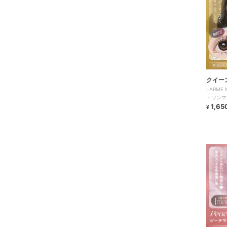
クイー
LARME
ィワンマ
1,65
¥