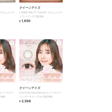
クイーンアイズ
th ラルムメルテ
LARME MELTY 1month ラルムメルテ
ィワンマンス(1箱2枚)
1,650
¥
クイーンアイズ
ral エバーカラー
EverColor1dayNatural エバーカラー
0枚)
ワンデーナチュラル(1箱20枚)
2,598
¥