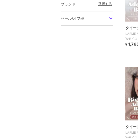
選択する
ブランド
セール/オフ率
クイー
LARM
Wモイスト
1,76
¥
クイー
LARM
Wモイスト