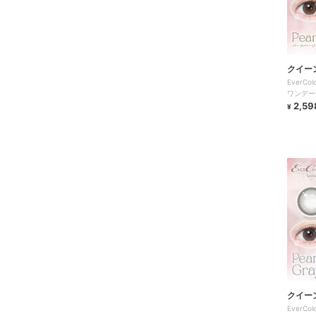
クイー
EverCo
ワンデー
2,59
¥
クイー
EverCo