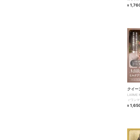
1,76
¥
クイー
LARME
ィワンマ
1,65
¥