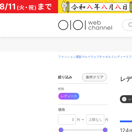
コ
ン
テ
ン
ツ
へ
ス
キ
ッ
プ
ファッション通販マルイウェブチャネル
/
レディースフ
絞り込み
条件クリア
レデ
性別
レディース
レ
価格
円
〜
円
124