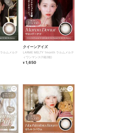
クイーンアイズ
th ラルムメルテ
LARME MELTY 1month ラルムメルテ
ィワンマンス(1箱2枚)
1,650
¥