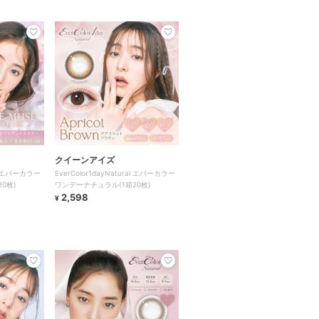
クイーンアイズ
ral エバーカラー
EverColor1dayNatural エバーカラー
0枚)
ワンデーナチュラル(1箱20枚)
2,598
¥