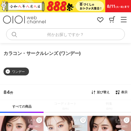
コ
ン
テ
ン
ツ
へ
何かお探しですか？
ス
キ
ッ
カラコン・サークルレンズ (ワンデー)
プ
ワンデー
84
並び替え
表示
コーディネート
特集
すべての商品
(0件)
(0件)