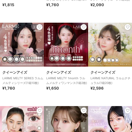
¥1,815
枚)
¥1,760
¥2,090
クイーンアイズ
クイーンアイズ
クイーンアイズ
LARME MELTY SERIES ラルム
LARME MELTY 1month ラル
LARME NATURAL ラルムナチ
メルティシリーズ(1箱10枚)
ムメルティワンマンス(1箱2枚)
ュラル(1箱20枚)
¥1,760
¥1,650
¥2,596