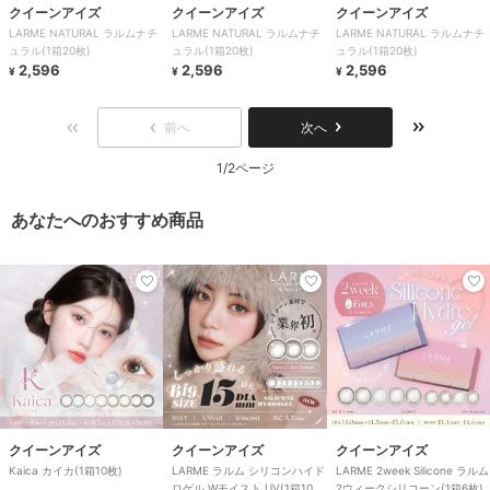
クイーンアイズ
クイーンアイズ
クイーンアイズ
LARME NATURAL ラルムナチ
LARME NATURAL ラルムナチ
LARME NATURAL ラルムナチ
ュラル(1箱20枚)
ュラル(1箱20枚)
ュラル(1箱20枚)
2,596
2,596
2,596
¥
¥
¥
前へ
次へ
1/2ページ
あなたへのおすすめ商品
クイーンアイズ
クイーンアイズ
クイーンアイズ
Kaica カイカ(1箱10枚)
LARME ラルム シリコンハイド
LARME 2week Silicone ラルム
ロゲル Wモイスト UV(1箱10
2ウィークシリコーン(1箱6枚)