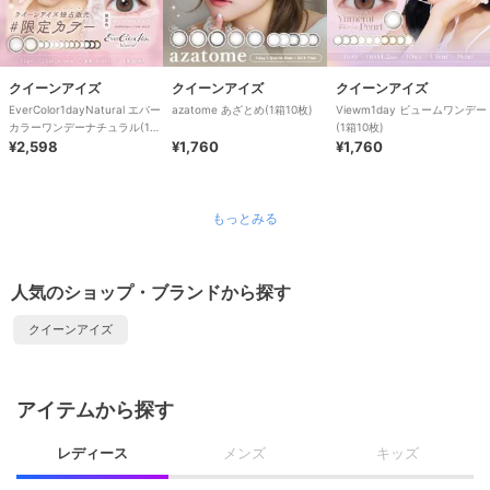
クイーンアイズ
クイーンアイズ
クイーンアイズ
EverColor1dayNatural エバー
azatome あざとめ(1箱10枚)
Viewm1day ビュームワンデー
カラーワンデーナチュラル(1箱
(1箱10枚)
20枚)
¥2,598
¥1,760
¥1,760
もっとみる
人気のショップ・ブランドから探す
クイーンアイズ
アイテムから探す
レディース
メンズ
キッズ