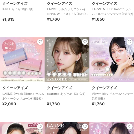
クイーンアイズ
クイーンアイズ
クイーンアイズ
Kaica カイカ(1箱10枚)
LARME ラルム シリコンハイド
LARME MELTY 1month ラル
ロゲル Wモイスト UV(1箱10
ムメルティワンマンス(1箱2枚)
¥1,815
枚)
¥1,760
¥1,650
クイーンアイズ
クイーンアイズ
クイーンアイズ
LARME 2week Silicone ラルム
azatome あざとめ(1箱10枚)
Viewm1day ビュームワンデー
2ウィークシリコーン(1箱6枚)
(1箱10枚)
¥2,090
¥1,760
¥1,760