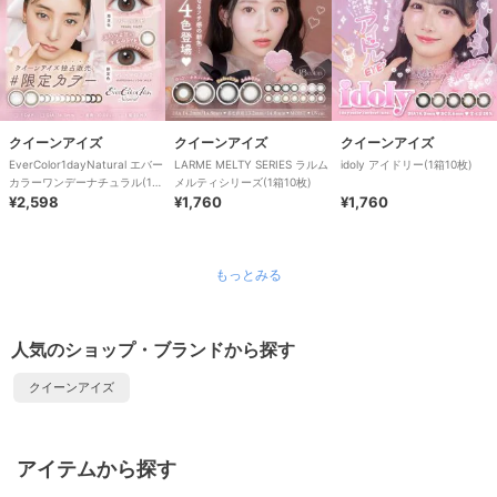
クイーンアイズ
クイーンアイズ
クイーンアイズ
EverColor1dayNatural エバー
LARME MELTY SERIES ラルム
idoly アイドリー(1箱10枚)
カラーワンデーナチュラル(1箱
メルティシリーズ(1箱10枚)
20枚)
¥2,598
¥1,760
¥1,760
もっとみる
人気のショップ・ブランドから探す
クイーンアイズ
アイテムから探す