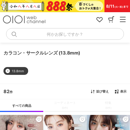
コ
ン
テ
ン
ツ
へ
何かお探しですか？
ス
キ
ッ
カラコン・サークルレンズ (13.8mm)
プ
13.8mm
82
並び替え
表示
コーディネート
特集
すべての商品
(0件)
(0件)