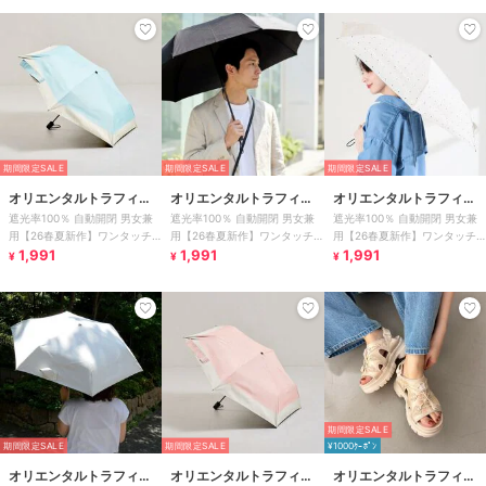
期間限定SALE
期間限定SALE
期間限定SALE
オリエンタルトラフィッ
オリエンタルトラフィッ
オリエンタルトラフィッ
遮光率100％ 自動開閉 男女兼
遮光率100％ 自動開閉 男女兼
遮光率100％ 自動開閉 男女兼
ク
ク
ク
用【26春夏新作】ワンタッチ
用【26春夏新作】ワンタッチ
用【26春夏新作】ワンタッチ
晴雨兼用 折りたたみ傘 /G-
1,991
晴雨兼用 折りたたみ傘 /G-
1,991
晴雨兼用 折りたたみ傘 /G-
1,991
¥
¥
¥
0601
0601
0601
期間限定SALE
期間限定SALE
期間限定SALE
¥1000ｸｰﾎﾟﾝ
オリエンタルトラフィッ
オリエンタルトラフィッ
オリエンタルトラフィッ