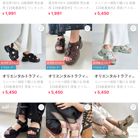
遮光率100％ 自動開閉 男女兼
遮光率100％ 自動開閉 男女兼
スニーカー感覚で履ける 軽量
ク
ク
ク
用【26春夏新作】ワンタッチ
用【26春夏新作】ワンタッチ
【26春夏新作】厚底 ナイロン
晴雨兼用 折りたたみ傘 /G-
1,991
晴雨兼用 折りたたみ傘 /G-
1,991
スポーツサンダル /OT3232
5,450
¥
¥
¥
0601
0601
期間限定SALE
期間限定SALE
期間限定SALE
¥1000ｸｰﾎﾟﾝ
¥1000ｸｰﾎﾟﾝ
¥1000ｸｰﾎﾟﾝ
オリエンタルトラフィッ
オリエンタルトラフィッ
オリエンタルトラフィッ
スニーカー感覚で履ける 軽量
スニーカー感覚で履ける 軽量
スニーカー感覚で履ける 軽量
ク
ク
ク
【26春夏新作】厚底 ナイロン
【26春夏新作】厚底 ナイロン
【26春夏新作】厚底 ナイロン
スポーツサンダル /OT3232
5,450
スポーツサンダル /OT3232
5,450
スポーツサンダル /OT3232
5,450
¥
¥
¥