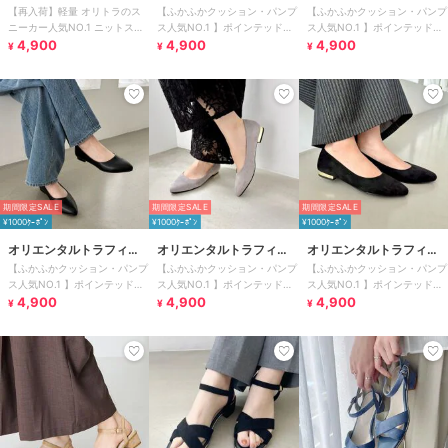
【再入荷】軽量 オリトラのス
【ふかふかクッション・パンプ
【ふかふかクッション・パンプ
ク
ク
ク
ニーカー人気NO.1 ニットスニ
ス人気NO.1 】ポインテッドト
ス人気NO.1 】ポインテッドト
ーカー スリッポン /3709
4,900
ゥフラットパンプス/R-4007
4,900
ゥフラットパンプス/R-4007
4,900
¥
¥
¥
期間限定SALE
期間限定SALE
期間限定SALE
¥1000ｸｰﾎﾟﾝ
¥1000ｸｰﾎﾟﾝ
¥1000ｸｰﾎﾟﾝ
オリエンタルトラフィッ
オリエンタルトラフィッ
オリエンタルトラフィッ
【ふかふかクッション・パンプ
【ふかふかクッション・パンプ
【ふかふかクッション・パンプ
ク
ク
ク
ス人気NO.1 】ポインテッドト
ス人気NO.1 】ポインテッドト
ス人気NO.1 】ポインテッドト
ゥフラットパンプス/R-4007
4,900
ゥフラットパンプス/R-4007
4,900
ゥフラットパンプス/R-4007
4,900
¥
¥
¥