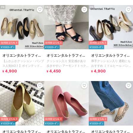
PR
PR
PR
期間限定SALE
期間限定SALE
期間限定SALE
¥1000ｸｰﾎﾟﾝ
¥1000ｸｰﾎﾟﾝ
¥1000ｸｰﾎﾟﾝ
オリエンタルトラフィッ
オリエンタルトラフィッ
オリエンタルトラフィッ
【ふかふかクッション・パンプ
クッション入り 安定感があり
厚手クッション入り 通勤にも
ク
ク
ク
ス人気NO.1 】ポインテッドト
歩きやすい アーモンドトゥク
おすすめ ミドルヒール パンプ
ゥフラットパンプス/R-4007
4,900
ロス ウエッジ サンダル
4,450
ス / R-4008
4,900
¥
¥
¥
/52201
期間限定SALE
期間限定SALE
期間限定SALE
¥1000ｸｰﾎﾟﾝ
¥1000ｸｰﾎﾟﾝ
¥1000ｸｰﾎﾟﾝ
オリエンタルトラフィッ
オリエンタルトラフィッ
オリエンタルトラフィッ