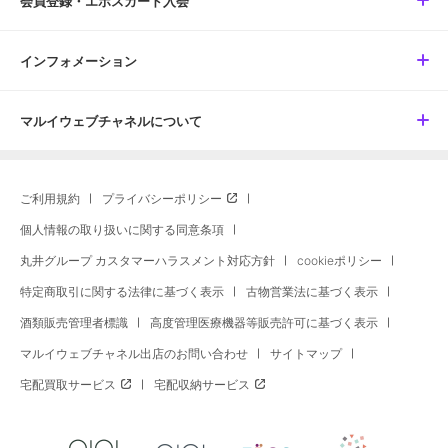
会員登録・エポスカード入会
インフォメーション
マルイウェブチャネルについて
ご利用規約
プライバシーポリシー
個人情報の取り扱いに関する同意条項
丸井グループ カスタマーハラスメント対応方針
cookieポリシー
特定商取引に関する法律に基づく表示
古物営業法に基づく表示
酒類販売管理者標識
高度管理医療機器等販売許可に基づく表示
マルイウェブチャネル出店のお問い合わせ
サイトマップ
宅配買取サービス
宅配収納サービス