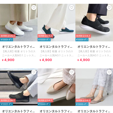
期間限定SALE
期間限定SALE
期間限定SALE
¥1000ｸｰﾎﾟﾝ
¥1000ｸｰﾎﾟﾝ
¥1000ｸｰﾎﾟﾝ
オリエンタルトラフィッ
オリエンタルトラフィッ
オリエンタルトラフィッ
【再入荷】軽量 オリトラのス
【再入荷】軽量 オリトラのス
【再入荷】軽量 オリトラのス
ク
ク
ク
ニーカー人気NO.1 ニットスニ
ニーカー人気NO.1 ニットスニ
ニーカー人気NO.1 ニットスニ
ーカー スリッポン /3709
4,900
ーカー スリッポン /3709
4,900
ーカー スリッポン /3709
4,900
¥
¥
¥
期間限定SALE
期間限定SALE
期間限定SALE
¥1000ｸｰﾎﾟﾝ
¥1000ｸｰﾎﾟﾝ
¥1000ｸｰﾎﾟﾝ
オリエンタルトラフィッ
オリエンタルトラフィッ
オリエンタルトラフィッ