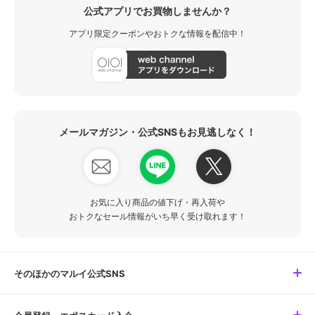
公式アプリでお買物しませんか？
アプリ限定クーポンやおトクな情報を配信中！
メールマガジン・公式SNSもお見逃しなく！
お気に入り商品の値下げ・再入荷や
おトクなセール情報がいち早く受け取れます！
そのほかのマルイ公式SNS