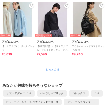
70%OFF
期間限定SALE
40%OFF
アダムエロペ
アダムエロペ
アダムエロペ
【サステナブル】ボウタイシャ
【WEB限定】・【サステナブ
アウトポケットドロストリュッ
ツ
ル】セレクトネックカーディガ
ク/撥水
¥5,610
ン
¥7,590
¥9,240
もっとみる
あなたが興味を持ちそうなショップ
サロン アダム エ ロペ
ペッツリパブリック
コレックス
ロペ
ビューティー＆ユース ユナイテッドアローズ
ジャーナルスタンダード