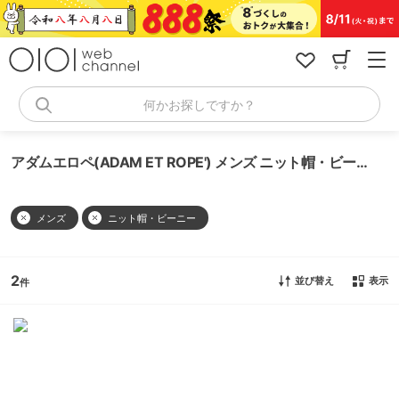
コ
ン
テ
ン
ツ
へ
何かお探しですか？
ス
キ
ッ
アダムエロペ(ADAM ET ROPE') メンズ ニット帽・ビーニー
プ
メンズ
ニット帽・ビーニー
2
並び替え
表示