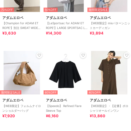
70%OFF
50%OFF
期間限定SALE
アダムエロペ
アダムエロペ
アダムエロペ
【Champion for ADAM ET
【LeSportsac for ADAM ET
【WEB限定】mixパターンニッ
ROPE'】別注 SWEAT WIDE
ROPE'】LARGE SPORTSAC LT
トカーディガン
PANTS
¥3,630
(S
¥14,300
¥3,894
期間限定SALE
60%OFF
40%OFF
アダムエロペ
アダムエロペ
アダムエロペ
【WEB限定】フォルムナイロ
【Speedo】 Refined Flare
【WEB限定】・【定番】ポロ
ンショルダーバッグ
Sleeve Top
シャツオールインワン
¥7,920
¥6,160
¥13,860