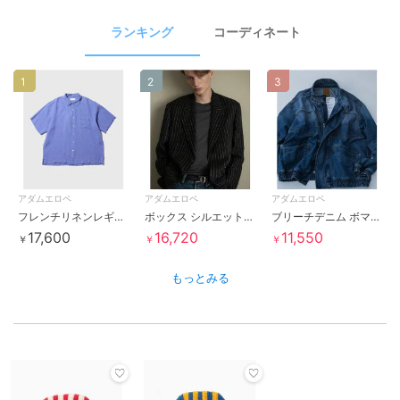
ランキング
コーディネート
1
2
3
アダムエロペ
アダムエロペ
アダムエロペ
フレンチリネンレギュラーカラーショートスリーブシャツ
ボックス シルエット リネンブレザー
ブリーチデニム ボマージャケット / ADAM ET ROPE' JEANS -FILM-
17,600
16,720
11,550
￥
￥
￥
もっとみる