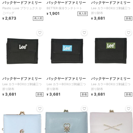
バックヤードファミリー
バックヤードファミリー
バックヤードファミリー
Plastic Luxe プラリュクス か
BETTER 保冷ランチトート
Lee カラーBOXロゴ刺繍三つ
ごバッグ
1,901
折り財布
再入荷
¥
2,673
3,681
再入荷
新着
¥
¥
バックヤードファミリー
バックヤードファミリー
バックヤードファミリー
Lee カラーBOXロゴ刺繍三つ
Lee カラーBOXロゴ刺繍三つ
Lee カラーBOXロゴ刺繍三つ
折り財布
折り財布
折り財布
3,681
3,681
3,681
新着
新着
新着
¥
¥
¥