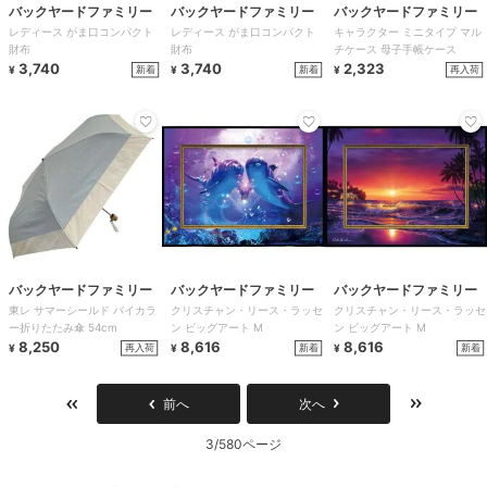
バックヤードファミリー
バックヤードファミリー
バックヤードファミリー
レディース がま口コンパクト
レディース がま口コンパクト
キャラクター ミニタイプ マル
財布
財布
チケース 母子手帳ケース
3,740
3,740
2,323
新着
新着
再入荷
¥
¥
¥
バックヤードファミリー
バックヤードファミリー
バックヤードファミリー
東レ サマーシールド バイカラ
クリスチャン・リース・ラッセ
クリスチャン・リース・ラッセ
ー折りたたみ傘 54cm
ン ビッグアート M
ン ビッグアート M
8,250
8,616
8,616
再入荷
新着
新着
¥
¥
¥
前へ
次へ
3/580ページ