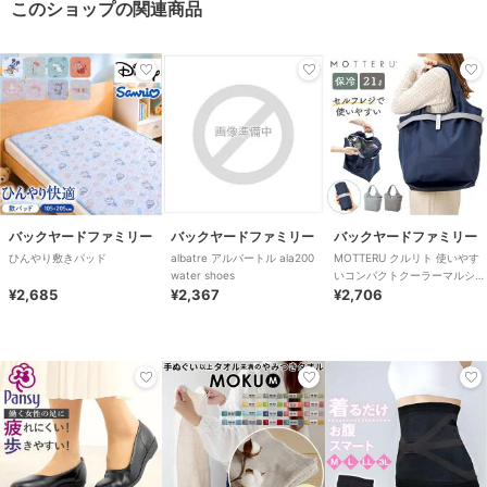
このショップの関連商品
バックヤードファミリー
バックヤードファミリー
バックヤードファミリー
ひんやり敷きパッド
albatre アルバートル ala200
MOTTERU クルリト 使いやす
water shoes
いコンパクトクーラーマルシェ
¥2,685
¥2,367
バッグ
¥2,706