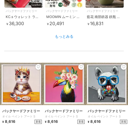
バックヤードファミリー
バックヤードファミリー
バックヤードファミリー
KC.s ウォレット ラウンドジップ2 カウハイド
MOOMIN ムーミン 二つ折り財布
藍花 南部鉄器 鉄瓶 鉄急須
36,300
20,491
16,831
￥
￥
￥
もっとみる
バックヤードファミリー
バックヤードファミリー
バックヤードファミリー
オイル ペイント アート S
オイル ペイント アート S
オイル ペイント アート S
8,616
8,616
8,616
新着
新着
新着
¥
¥
¥