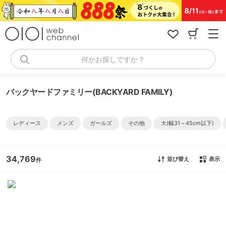
コ
ン
テ
ン
ツ
へ
何かお探しですか？
ス
キ
ッ
バックヤードファミリー(BACKYARD FAMILY)
プ
レディース
メンズ
ガールズ
その他
大(幅31～45cm以下)
34,769
並び替え
表示