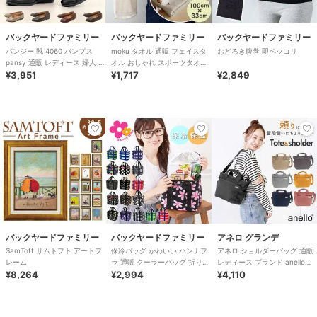
バックヤードファミリー
バックヤードファミリー
バックヤードファミリー
パンジー 靴 4060 パンプス
moku タオル 通販 フェイスタ
おどろき腹巻 即ペッコリ
pansy 通販 レディース 婦人 痛
オル おしゃれ スポーツタオル
くない ローヒール 通勤 リ
¥3,951
手ぬぐい 手拭い 銭湯 温泉 ジ
¥1,717
¥2,849
ム
バックヤードファミリー
バックヤードファミリー
アネロ グランデ
SamToft サムトフト アートフ
保冷バッグ かわいい ハンナフ
アネロ ショルダーバッグ 通販
レーム
ラ 通販 クーラーバッグ 折りた
レディース ブランド anello
¥8,264
たみ 保温保冷バッグ 保冷 保温
¥2,994
GRANDE おしゃれ 斜めがけ
¥4,110
おし