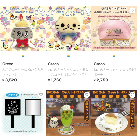
Creco
Creco
Creco
ねこのぶーちゃん ぬいぐるみ
ねこのぶーちゃん ぬいぐるみ
ねこのぶーちゃん シェル型2弾
（マント）
マスコット（おめかしトラちゃ
ポーチ
3,520
ん）
1,760
2,750
¥
¥
¥