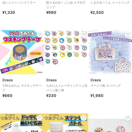
ほいシュー ハンドミラー
貼りまわれ！こいぬ スマホグ
くまのまーくん トートバッグ
リップ
¥1,320
¥990
¥2,530
Creco
Creco
Creco
Y2Kちみたん マスキングテー
ちみたんトレーディングミニ缶
マーメイ鳥 スパバッグ
プ
バッジ第二弾
¥660
¥330
¥1,980