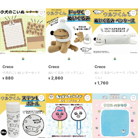
Creco
Creco
Creco
小犬のこいぬ レターセット
ぬいぐるみ（ドッグくん）
ぬいぐるみペンケース（ウルフ
880
2,860
くん）
¥
¥
1,760
¥