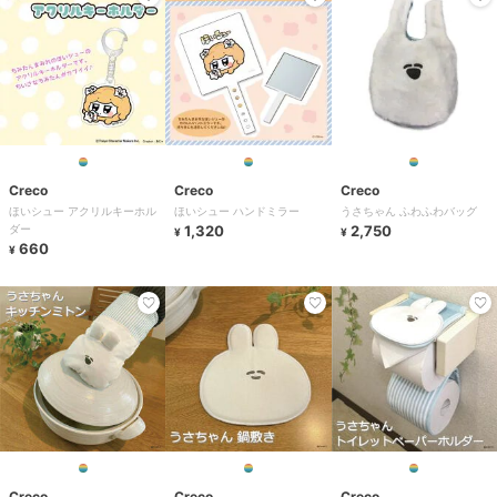
Creco
Creco
Creco
ほいシュー アクリルキーホル
ほいシュー ハンドミラー
うさちゃん ふわふわバッグ
ダー
1,320
2,750
¥
¥
660
¥
Creco
Creco
Creco