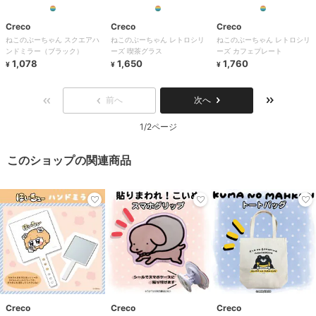
Creco
Creco
Creco
ねこのぶーちゃん スクエアハ
ねこのぶーちゃん レトロシリ
ねこのぶーちゃん レトロシリ
ンドミラー（ブラック）
ーズ 喫茶グラス
ーズ カフェプレート
1,078
1,650
1,760
¥
¥
¥
前へ
次へ
1/2ページ
このショップの関連商品
Creco
Creco
Creco