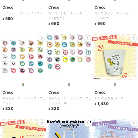
Creco
Creco
Creco
缶バッジ（トレーディング）
毎日でぶどり ステッカー
毎日でぶどり ステッカー
550
A（青ロゴ）
B（黒ロゴ）
¥
660
660
¥
¥
Creco
Creco
Creco
ちみたんトレーディングミニ缶
ちみたんトレーディングミニ缶
#GIFの伊豆見 グラス
バッジ
バッジ第二弾
1,430
¥
330
330
¥
¥