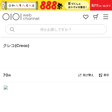
コ
ン
テ
ン
ツ
へ
何かお探しですか？
ス
キ
ッ
クレコ(Creco)
プ
70
並び替え
表示