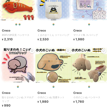
Creco
Creco
Creco
#GIFの伊豆見 ペンケース
くまのまーくん トートバッグ
マーメイ鳥 スパバッグ
2,310
2,530
1,980
¥
¥
¥
Creco
Creco
Creco
貼りまわれ！こいぬ スマホグ
小犬のこいぬ 洗濯ネット
小犬のこいぬ ペンケース
リップ
1,980
1,760
¥
¥
990
¥