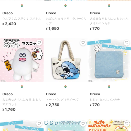
Creco
Creco
Creco
ウルフくん ステンレスボトル
おぱんちゅうさぎ ラバークリ
大丈夫なきもちになる おもち
2,420
ップ
タオルハンカチ
¥
1,650
770
¥
¥
Creco
Creco
Creco
大丈夫なきもちになる おもち
トートバッグ（サメーズ）
じじぃ タオルハンカチ
マスコット
2,750
770
¥
¥
1,760
¥