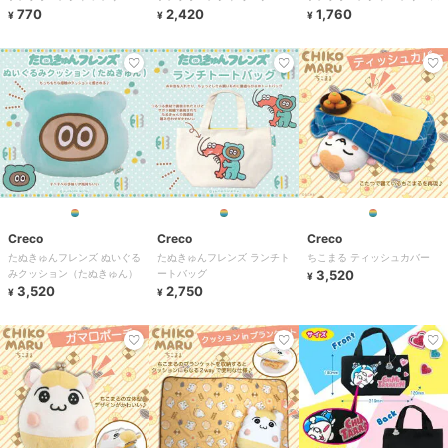
770
2,420
1,760
¥
¥
¥
Creco
Creco
Creco
たぬきゅんフレンズ ぬいぐる
たぬきゅんフレンズ ランチト
ちこまる ティッシュカバー
みクッション（たぬきゅん）
ートバッグ
3,520
¥
3,520
2,750
¥
¥