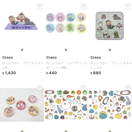
Creco
Creco
Creco
ねこようかい アクリルスタン
ねこようかい トレーディング
ねこようかい プリントタオル
ドB
缶バッジ（8種）
ハンカチ
1,430
440
880
¥
¥
¥