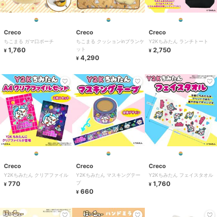
Creco
Creco
Creco
ちこまる ガマ口ポーチ
ちこまる クッションinブランケ
Y2Kちみたん ランチトート
1,760
ット
2,750
¥
¥
4,290
¥
Creco
Creco
Creco
Y2Kちみたん クリアファイル
Y2Kちみたん マスキングテー
Y2Kちみたん フェイスタオル
770
プ
1,760
¥
¥
660
¥