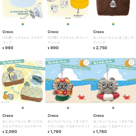
Creco
Creco
Creco
口の悪いうさちゃん スマホグ
口の悪いうさちゃん 缶フレー
ねこのぶーちゃん ほこほこボ
リップ
クシール
アバッグ
990
990
2,750
¥
¥
¥
Creco
Creco
Creco
ねこのぶーちゃん 食べごろも
ねこのぶーちゃん うきうきフ
ねこのぶーちゃん うきわであ
ちもちアボカドコルクポーチ
ラダンスぬいぐるみマスコット
んしんぬいぐるみマスコット
2,090
1,760
1,760
¥
¥
¥