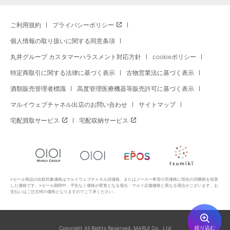
ご利用規約
プライバシーポリシー
個人情報の取り扱いに関する同意条項
丸井グループ カスタマーハラスメント対応方針
cookieポリシー
特定商取引に関する法律に基づく表示
古物営業法に基づく表示
酒類販売管理者標識
高度管理医療機器等販売許可に基づく表示
マルイウェブチャネル出店のお問い合わせ
サイトマップ
宅配買取サービス
宅配収納サービス
※セール商品の比較対象価格はマルイウェブチャネル旧価格、またはメーカー希望小売価格に現在の消費税を加算
した価格です。※セール期間中、予告なく価格が変更となる場合・マルイ店舗価格と異なる場合がございます。お
支払いはご注文時の価格となりますのでご了承ください。
絞り込む
Copyright All Rights Reserved. MARUI Co., Ltd