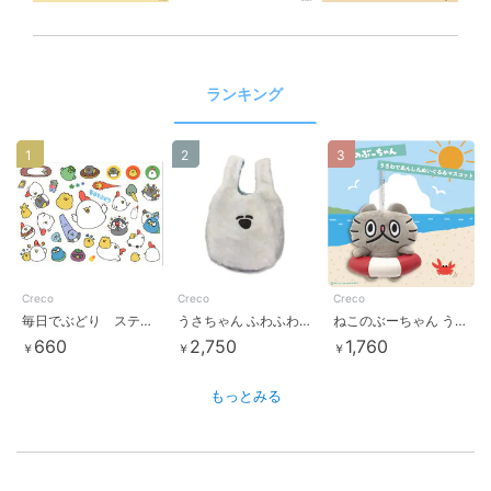
ランキング
1
2
3
Creco
Creco
Creco
毎日でぶどり ステッカーA（青ロゴ）
うさちゃん ふわふわバッグ
ねこのぶーちゃん うきわであんしんぬいぐるみマスコット
660
2,750
1,760
￥
￥
￥
もっとみる