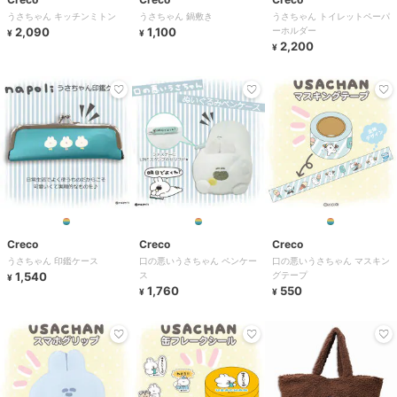
うさちゃん キッチンミトン
うさちゃん 鍋敷き
うさちゃん トイレットペーパ
2,090
1,100
ーホルダー
¥
¥
2,200
¥
Creco
Creco
Creco
うさちゃん 印鑑ケース
口の悪いうさちゃん ペンケー
口の悪いうさちゃん マスキン
1,540
ス
グテープ
¥
1,760
550
¥
¥