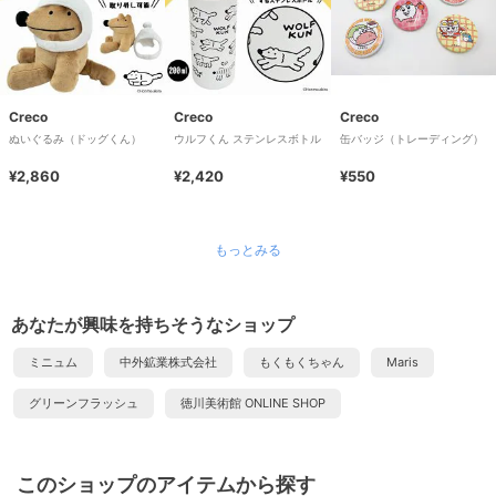
Creco
Creco
Creco
ぬいぐるみ（ドッグくん）
ウルフくん ステンレスボトル
缶バッジ（トレーディング）
¥2,860
¥2,420
¥550
もっとみる
あなたが興味を持ちそうなショップ
ミニュム
中外鉱業株式会社
もくもくちゃん
Maris
グリーンフラッシュ
徳川美術館 ONLINE SHOP
このショップのアイテムから探す