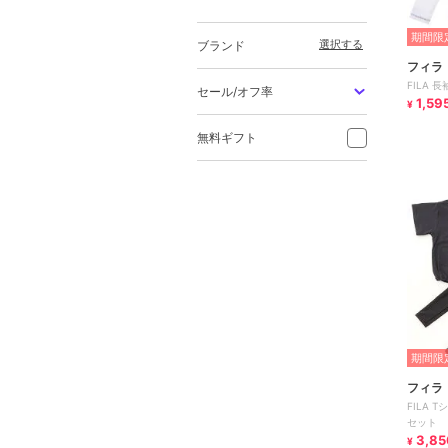
期間限定
選択する
ブランド
フィラ
FILA 
セール/オフ率
1,59
¥
無料ギフト
期間限定
フィラ
FILA
セット
3,85
¥