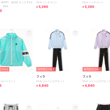
 HAPPY BAG】キッズ FILA
FILA ベンチコート
FILA ベンチコート
Y BAG
5,390
5,390
¥
¥
0
SALE
期間限定SALE
期間限定SALE
フィラ
フィラ
シャカジャケット
FILA ジャージ上下セット
FILA ジャージ上下セッ
5
4,840
4,840
¥
¥