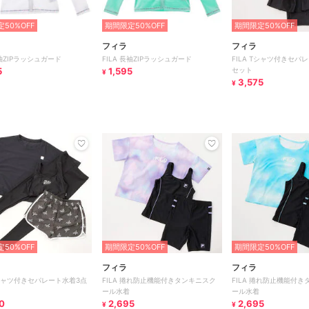
50%OFF
期間限定50%OFF
期間限定50%OFF
フィラ
フィラ
長袖ZIPラッシュガード
FILA 長袖ZIPラッシュガード
FILA Tシャツ付きセパ
5
1,595
セット
¥
3,575
¥
50%OFF
期間限定50%OFF
期間限定50%OFF
フィラ
フィラ
 Tシャツ付きセパレート水着3点
FILA 捲れ防止機能付きタンキニスク
FILA 捲れ防止機能付
ール水着
ール水着
0
2,695
2,695
¥
¥