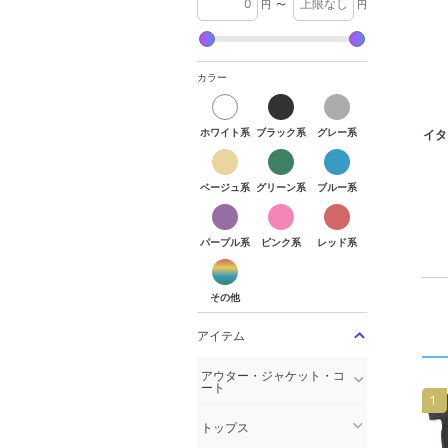
円
〜
円
カラー
ホワイト系
ブラック系
グレー系
イタ
ベージュ系
グリーン系
ブルー系
パープル系
ピンク系
レッド系
その他
アイテム
アウター・ジャケット・コ
ート
1
トップス