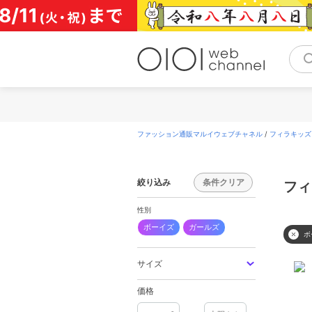
コ
ン
テ
ン
ツ
へ
ス
キ
ッ
プ
ファッション通販マルイウェブチャネル
/
フィラキッズ(F
絞り込み
条件クリア
フィ
性別
ボーイズ
ガールズ
ボ
サイズ
価格