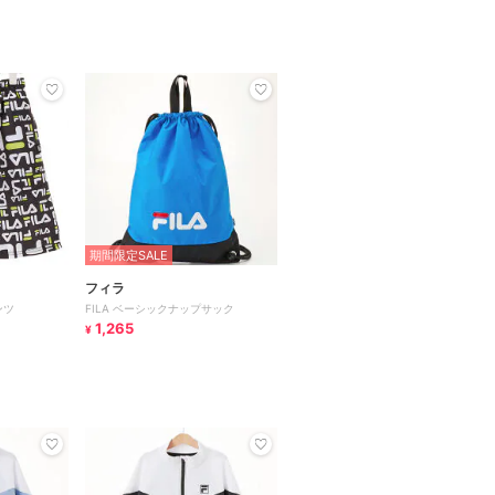
期間限定SALE
フィラ
ンツ
FILA ベーシックナップサック
1,265
¥