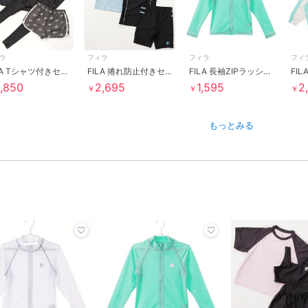
ラ
フィラ
フィラ
フィ
FILA Tシャツ付きセパレート水着3点セット
FILA 捲れ防止付きセパレートスクール水着
FILA 長袖ZIPラッシュガード
,850
2,695
1,595
2
￥
￥
￥
もっとみる