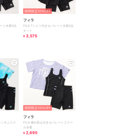
期間限定50%OFF
フィラ
レート水着3点
FILA Tシャツ付きセパレート水着3点
セット
3,575
¥
期間限定50%OFF
フィラ
きタンキニスク
FILA 捲れ防止付きセパレートスクー
ル水着
2,695
¥