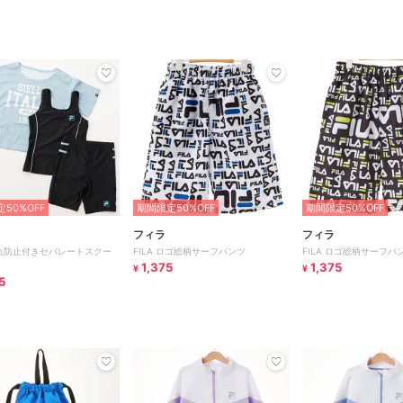
50%OFF
期間限定50%OFF
期間限定50%OFF
フィラ
フィラ
 捲れ防止付きセパレートスクー
FILA ロゴ総柄サーフパンツ
FILA ロゴ総柄サーフパ
1,375
1,375
¥
¥
5