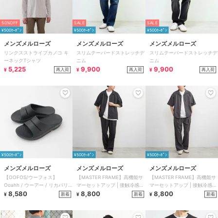
50%OFF
SALE
SALE
¥500ｸｰﾎﾟﾝ
¥500ｸｰﾎﾟﾝ
¥500ｸｰﾎﾟﾝ
メンズメルローズ
メンズメルローズ
メンズメルローズ
リンクスストライプカノコ キ
スリムテーパードストレッチデ
スリムテーパードストレッチデ
ーネックTシャツ
ニム
ニム
5,225
9,900
9,900
再入荷
再入荷
再入荷
¥
¥
¥
¥500ｸｰﾎﾟﾝ
¥500ｸｰﾎﾟﾝ
¥500ｸｰﾎﾟﾝ
メンズメルローズ
メンズメルローズ
メンズメルローズ
【OOFOS/ウーフォス】
【MASTER FRAME】高機能サ
【MASTER FRAME】高機能サ
Ooahh / ウーアー / リカバリ
マーセットアップ | 接触冷感
マーセットアップ | 接触冷感
ーサンダル
8,580
吸水速乾 UVカット
8,800
吸水速乾 UVカット
8,800
新着
新着
新着
¥
¥
¥