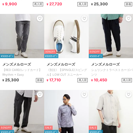
9,900
ニム
27,720
25,300
再入荷
再入荷
新着
¥
¥
¥
30%OFF
50%OFF
¥500ｸｰﾎﾟﾝ
¥500ｸｰﾎﾟﾝ
¥500ｸｰﾎﾟﾝ
メンズメルローズ
メンズメルローズ
メンズメルローズ
【RED CARD/レッドカード】
《別注》【SPINGLE/スピング
シュリンクトラベストカーゴパ
Rhythm + Easy
ル】LOW CUT スニーカー
ンツ
25,300
17,710
10,450
新着
再入荷
再入荷
¥
¥
¥
50%OFF
SALE
SALE
¥500ｸｰﾎﾟﾝ
¥500ｸｰﾎﾟﾝ
¥500ｸｰﾎﾟﾝ