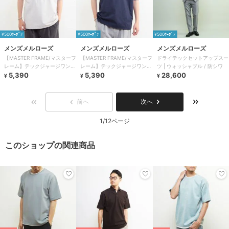
¥500ｸｰﾎﾟﾝ
¥500ｸｰﾎﾟﾝ
¥500ｸｰﾎﾟﾝ
メンズメルローズ
メンズメルローズ
メンズメルローズ
【MASTER FRAME/マスターフ
【MASTER FRAME/マスターフ
ドライテックセットアップスー
レーム】テックジャージワンポ
レーム】テックジャージワンポ
ツ | ウォッシャブル / 防シワ
イントロゴTシャツ
5,390
イントロゴTシャツ
5,390
28,600
¥
¥
¥
前へ
次へ
1/12ページ
このショップの関連商品