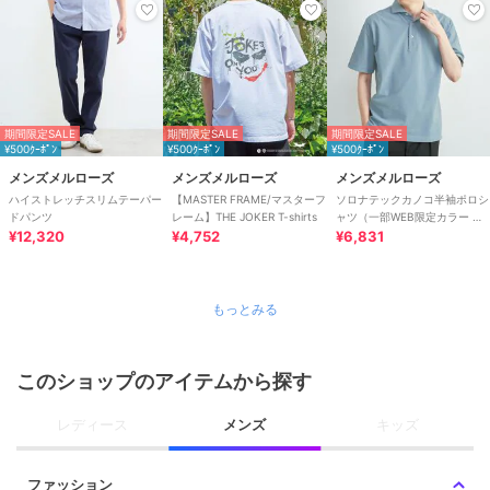
期間限定SALE
期間限定SALE
期間限定SALE
¥500ｸｰﾎﾟﾝ
¥500ｸｰﾎﾟﾝ
¥500ｸｰﾎﾟﾝ
メンズメルローズ
メンズメルローズ
メンズメルローズ
ハイストレッチスリムテーパー
【MASTER FRAME/マスターフ
ソロナテックカノコ半袖ポロシ
ドパンツ
レーム】THE JOKER T-shirts
ャツ（一部WEB限定カラー ） |
¥12,320
¥4,752
ストレッチ / 速乾
¥6,831
もっとみる
このショップのアイテムから探す
レディース
メンズ
キッズ
ファッション