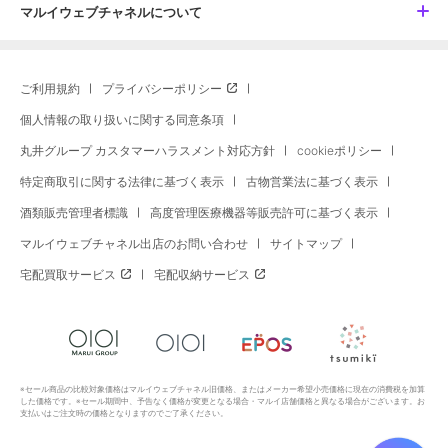
マルイウェブチャネルについて
ご利用規約
プライバシーポリシー
個人情報の取り扱いに関する同意条項
丸井グループ カスタマーハラスメント対応方針
cookieポリシー
特定商取引に関する法律に基づく表示
古物営業法に基づく表示
酒類販売管理者標識
高度管理医療機器等販売許可に基づく表示
マルイウェブチャネル出店のお問い合わせ
サイトマップ
宅配買取サービス
宅配収納サービス
※セール商品の比較対象価格はマルイウェブチャネル旧価格、またはメーカー希望小売価格に現在の消費税を加算
した価格です。※セール期間中、予告なく価格が変更となる場合・マルイ店舗価格と異なる場合がございます。お
支払いはご注文時の価格となりますのでご了承ください。