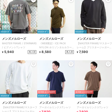
¥500ｸｰﾎﾟﾝ
¥500ｸｰﾎﾟﾝ
¥500ｸｰﾎﾟﾝ
メンズメルローズ
メンズメルローズ
メンズメルローズ
MASTER FRAME / STARWARS
《WEB限定》ICE PACK
【MASTER FRAME/マスターフ
/ ピグメントTシャツ
NYLON ホリゾンタルカラーポ
レーム】ブリスタージャガード
5,940
ロシャツ | 接触冷感 / 速乾
8,580
長袖フェイクレイヤードTシャ
7,590
再入荷
再入荷
¥
¥
¥
ツ
期間限定20%OFF
期間限定20%OFF
¥500ｸｰﾎﾟﾝ
¥500ｸｰﾎﾟﾝ
¥500ｸｰﾎﾟﾝ
メンズメルローズ
メンズメルローズ
メンズメルローズ
【MASTER FRAME/マスターフ
アーガイルリンクスTシャツ
アーガイルリンクスTシャツ
レーム】ブリスタージャガード
7,920
7,920