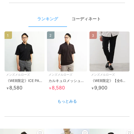
ランキング
コーディネート
1
2
3
メンズメルローズ
メンズメルローズ
メンズメルローズ
《WEB限定》ICE PACK NYLON ホリゾンタルカラーポロシャツ | 接触冷感 / 速乾
カルキュロメッシュスッキパーポロシャツ
《WEB限定》【全6サイズ×5色展開】ハイストレッチアンクルテーパードパンツ
8,580
8,580
9,900
￥
￥
￥
もっとみる