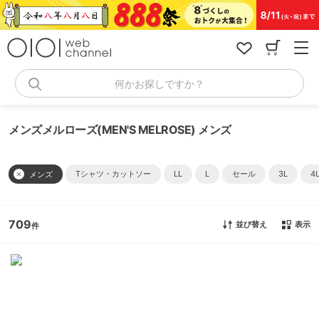
コ
ン
テ
ン
ツ
へ
何かお探しですか？
ス
キ
ッ
メンズメルローズ(MEN'S MELROSE) メンズ
プ
Tシャツ・カットソー
LL
L
セール
3L
4
メンズ
709
並び替え
表示