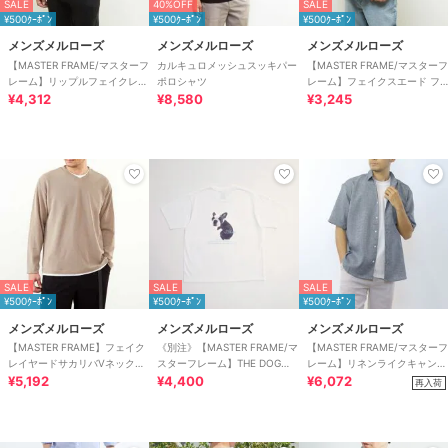
SALE
40%OFF
SALE
¥500ｸｰﾎﾟﾝ
¥500ｸｰﾎﾟﾝ
¥500ｸｰﾎﾟﾝ
メンズメルローズ
メンズメルローズ
メンズメルローズ
【MASTER FRAME/マスターフ
カルキュロメッシュスッキパー
【MASTER FRAME/マスターフ
レーム】リップルフェイクレイ
ポロシャツ
レーム】フェイクスエード フ
ヤードクルーネックTシャツ
¥4,312
¥8,580
ェイクレイヤードTシャツ
¥3,245
SALE
SALE
SALE
¥500ｸｰﾎﾟﾝ
¥500ｸｰﾎﾟﾝ
¥500ｸｰﾎﾟﾝ
メンズメルローズ
メンズメルローズ
メンズメルローズ
【MASTER FRAME】フェイク
《別注》【MASTER FRAME/マ
【MASTER FRAME/マスターフ
レイヤードサカリバVネックロ
スターフレーム】THE DOG
レーム】リネンライクキャンバ
ングスリーブTシャツ
¥5,192
AND FRIENDS Tシャ
¥4,400
スレギュラーカラーHSシャツ
¥6,072
再入荷