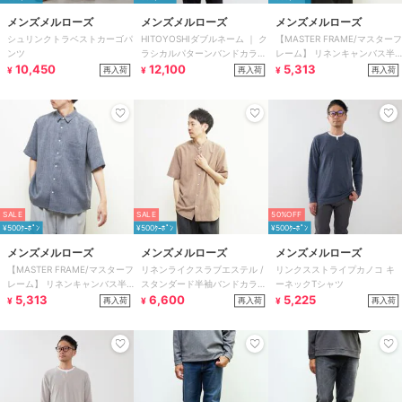
メンズメルローズ
メンズメルローズ
メンズメルローズ
シュリンクトラベストカーゴパ
HITOYOSHIダブルネーム ｜ ク
【MASTER FRAME/マスターフ
ンツ
ラシカルパターンバンドカラー
レーム】 リネンキャンバス半
10,450
シャツ
12,100
袖シャツ
5,313
再入荷
再入荷
再入荷
¥
¥
¥
SALE
SALE
50%OFF
¥500ｸｰﾎﾟﾝ
¥500ｸｰﾎﾟﾝ
¥500ｸｰﾎﾟﾝ
メンズメルローズ
メンズメルローズ
メンズメルローズ
【MASTER FRAME/マスターフ
リネンライクスラブエステル /
リンクスストライプカノコ キ
レーム】 リネンキャンバス半
スタンダード半袖バンドカラー
ーネックTシャツ
袖シャツ
5,313
シャツ
6,600
5,225
再入荷
再入荷
再入荷
¥
¥
¥