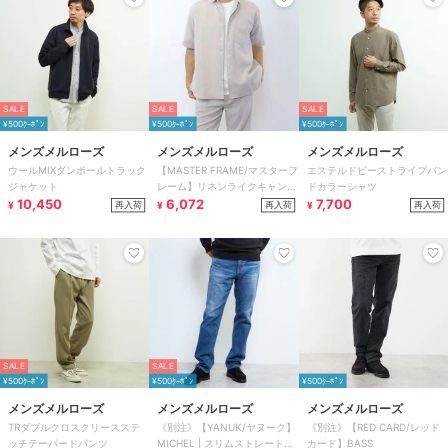
SALE
SALE
SALE
¥500ｸｰﾎﾟﾝ
¥500ｸｰﾎﾟﾝ
¥500ｸｰﾎﾟﾝ
メンズメルローズ
メンズメルローズ
メンズメルローズ
ウールMIXダンボールトラック
【MASTER FRAME/マスターフ
エステルドビーストライプバン
ジャケット
レーム】リネンライクキャンバ
ドカラーシャツ
10,450
スレギュラーカラーHSシャツ
6,072
7,700
再入荷
再入荷
再入荷
¥
¥
¥
SALE
SALE
¥500ｸｰﾎﾟﾝ
¥500ｸｰﾎﾟﾝ
¥500ｸｰﾎﾟﾝ
メンズメルローズ
メンズメルローズ
メンズメルローズ
TRダブルクロスクリースステ
《別注》【YANUK/ヤヌーク】
《別注》【RED CARD/レッド
ッチテーパードパンツ
MICHEL | スリムストレートデ
カード】BASS