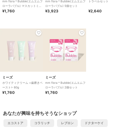
mm flora＊Bubble(エムエムフ
mm flora＊Bubble(エムエムフ
トラベルセット
ローラバブル) マスカットミン
ローラバブル) 5個セット
ト風味 2個セット
¥1,760
¥3,923
¥2,640
ミーズ
ミーズ
ホワイティクリーム <歯磨きペ
mm flora＊Bubble(エムエムフ
ースト> 60g
ローラバブル) 2個セット
¥1,760
¥1,760
あなたが興味を持ちそうなショップ
エコストア
コラリッチ
レブロン
ドクターケイ