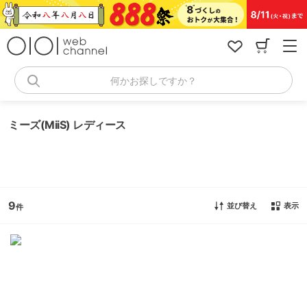
コ
ン
テ
ン
ツ
へ
何かお探しですか？
ス
キ
ッ
ミーズ(MiiS) レディース
プ
9
並び替え
表示