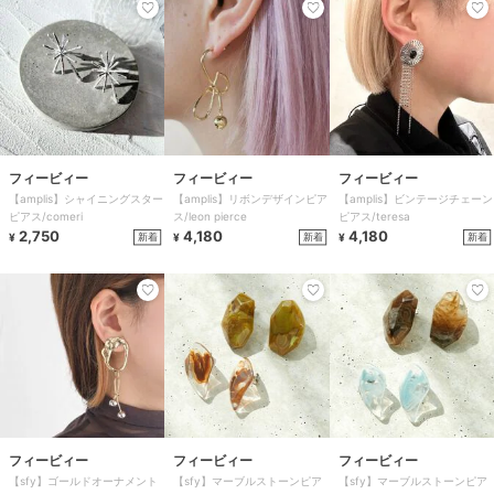
フィービィー
フィービィー
フィービィー
【amplis】シャイニングスター
【amplis】リボンデザインピア
【amplis】ビンテージチェーン
ピアス/comeri
ス/leon pierce
ピアス/teresa
2,750
4,180
4,180
新着
新着
新着
¥
¥
¥
フィービィー
フィービィー
フィービィー
【sfy】ゴールドオーナメント
【sfy】マーブルストーンピア
【sfy】マーブルストーンピア