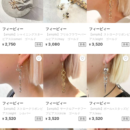
フィービィー
フィービィー
フィービィー
【amplis】シャイニングスター
【amplis】フリルフラワーパー
【amplis】ストロークリボンピ
ピアス/comeri ゴールド
ルピアス/may ゴールド
アス/eight ゴールド
2,750
3,080
3,520
新着
新着
新着
¥
¥
¥
フィービィー
フィービィー
フィービィー
【amplis】ストロークリボンピ
【amplis】サークルアーチフー
【amplis】ボール×スタッズピ
アス/eight シルバー
プピアス/circle ゴールド
アス/eau
3,520
3,520
3,520
新着
新着
新着
¥
¥
¥