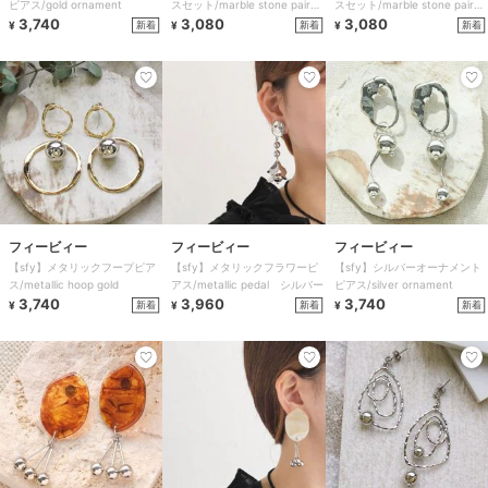
ピアス/gold ornament
スセット/marble stone pair
スセット/marble stone pair
3,740
金属アレルギー対応
3,080
金アレ対応
3,080
新着
新着
新着
¥
¥
¥
フィービィー
フィービィー
フィービィー
【sfy】メタリックフープピア
【sfy】メタリックフラワーピ
【sfy】シルバーオーナメント
ス/metallic hoop gold
アス/metallic pedal シルバー
ピアス/silver ornament
3,740
3,960
3,740
新着
新着
新着
¥
¥
¥