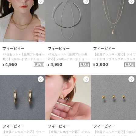
フィービィー
フィービィー
フィービィー
<2点セット>【金属アレルギー
<2点セット>【金属アレルギー
【金属アレルギー対応】レイヤ
対応】2setレイヤードチョーカ
対応】2setレイヤードチョーカ
ードドロップロングネックレス
ーロープネックレス ゴールド
4,950
ーロープネックレス シルバー
4,950
3,630
再入荷
再入荷
再入荷
¥
¥
¥
フィービィー
フィービィー
フィービィー
【金属アレルギー対応】ウェー
【金属アレルギー対応】メタル
【金属アレルギー対応】3setメ