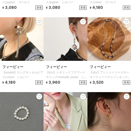
ス/jupiter ゴールド
ス/jupiter シルバー
ス/chest ゴールド
3,080
3,080
4,180
新着
新着
新着
¥
¥
¥
フィービィー
フィービィー
フィービィー
【amplis】ロングタッセルピア
【sfy】メタリックフラワーイ
【sfy】アシンメトリースモー
ス/chest シルバー
ヤリング/metallic pedal シル
キークォーツチェーンネックレ
4,180
バー
3,960
ス
3,520
新着
新着
新着
¥
¥
¥