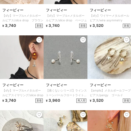
フィービィー
フィービィー
フィービィー
【sfy】マーブル×メタルボー
【sfy】マーブル×メタルボー
【sfy】ワイヤーメタルボール
ルピアス/slice drop ブラウン
ルピアス/slice drop ベージュ
ピアス/wire asymmetry
3,740
3,740
3,520
新着
新着
新着
¥
¥
¥
フィービィー
フィービィー
フィービィー
【sfy】マーブル×メタルボー
【痛くないシリーズ】ラインス
【amplis】メタルボールフープ
ルピアスイヤリング/slice drop
トーンパールフロートライトフ
ピアス/pangy ゴールド
3,740
ィットイヤリング シルバー
3,960
3,520
新着
再入荷
新着
¥
¥
¥