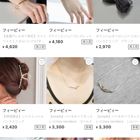
フィービィー
フィービィー
フィービィー
【金属アレルギー対応】ライト
Vラインビジューブレスレット
ボリュームオーガンジーリボン
ツイストメタルバングル/サー
4,180
バンスクリップ ブラック
再入荷
¥
ジカルステンレス
4,620
2,970
再入荷
再入荷
¥
¥
フィービィー
フィービィー
フィービィー
【WEB限定】ツイストパール
【amplis】バーモチーフネック
【amplis】バーモチーフネック
バンスクリップ
レス/noa necklace ゴールド
レス/noa necklace シルバー
2,420
3,300
3,300
再入荷
新着
新着
¥
¥
¥