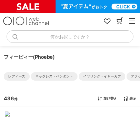
コ
ン
テ
ン
ツ
へ
何かお探しですか？
ス
キ
ッ
フィービィー(Phoebe)
プ
レディース
ネックレス・ペンダント
イヤリング・イヤーカフ
アク
436
並び替え
表示