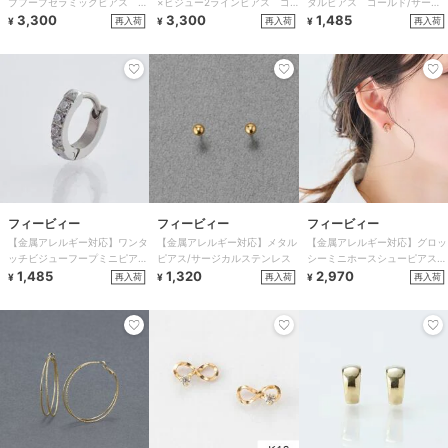
ブフープセラミックピアス シ
×ビジュー2ラインピアス ゴ
タルピアス ゴールド/サージ
ャンパンゴールド
3,300
ールド/サージカルステンレス
3,300
カルステンレス
1,485
再入荷
再入荷
再入荷
¥
¥
¥
フィービィー
フィービィー
フィービィー
【金属アレルギー対応】ワンタ
【金属アレルギー対応】メタル
【金属アレルギー対応】グロッ
ッチビジューフープミニピアス
ピアス/サージカルステンレス
シーミニホースシューピアス
(片耳)/サージカルステンレス
1,485
1,320
ゴールド ステンレス/馬蹄/蹄
2,970
再入荷
再入荷
再入荷
¥
¥
¥
シルバー
鉄/ギフト