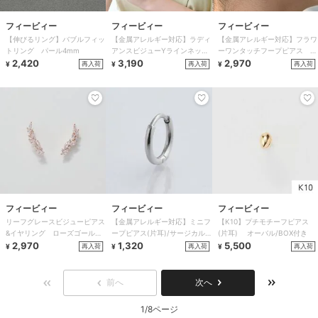
フィービィー
フィービィー
フィービィー
【伸びるリング】バブルフィッ
【金属アレルギー対応】ラディ
【金属アレルギー対応】フラワ
トリング パール4mm
アンスビジューYラインネック
ーワンタッチフープピアス ゴ
2,420
レス シャンパンゴールド
3,190
ールド/サージカルステンレス
2,970
再入荷
再入荷
再入荷
¥
¥
¥
フィービィー
フィービィー
フィービィー
リーフグレースビジューピアス
【金属アレルギー対応】ミニフ
【K10】プチモチーフピアス
&イヤリング ローズゴールド/
ープピアス(片耳)/サージカル
(片耳) オーバル/BOX付き
花モチーフ
2,970
ステンレス シルバー
1,320
5,500
再入荷
再入荷
再入荷
¥
¥
¥
前へ
次へ
1/8ページ