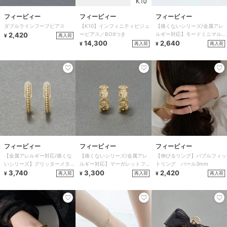
フィービィー
フィービィー
フィービィー
ダブルラインフープピアス
【K10】インフィニティビジュ
【痛くないシリーズ/金属アレ
2,420
ーピアス／BOXつき
ルギー対応】モードミニマルフ
再入荷
¥
14,300
ープライトフィットイヤリン
2,640
再入荷
再入荷
¥
¥
グ ゴールド
フィービィー
フィービィー
フィービィー
【金属アレルギー対応/痛くな
【痛くないシリーズ/金属アレ
【伸びるリング】バブルフィッ
いシリーズ】グリッターメタル
ルギー対応】マーガレットフラ
トリング パール3mm
ライトフィットイヤリング ゴ
3,740
ワーフープライトフィットイヤ
3,300
2,420
再入荷
再入荷
再入荷
¥
¥
¥
ールド
リング ゴールド