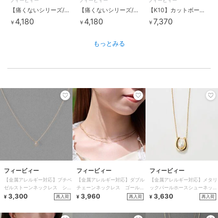
フィービィー
フィービィー
フィービィー
【痛くないシリーズ/金属アレルギー対応】スウィングクリスタルループフィットイヤリング シルバー
【痛くないシリーズ/金属アレルギー対応】スウィングクリスタルループフィットイヤリング ゴールド
【K10】カットボールチェーンリング／BOXつき
4,180
4,180
7,370
￥
￥
￥
もっとみる
フィービィー
フィービィー
フィービィー
【金属アレルギー対応】プチベ
【金属アレルギー対応】ダブル
【金属アレルギー対応】メタリ
ゼルストーンネックレス シャ
チェーンネックレス ゴール
ックパールホースシューネック
ンパンゴールド
3,300
ド/サージカルステンレス
3,960
レス ゴールド ステンレス/
3,630
再入荷
再入荷
再入荷
¥
¥
¥
馬蹄/ギフト