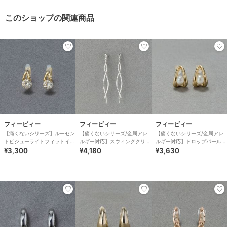
このショップの関連商品
フィービィー
フィービィー
フィービィー
【痛くないシリーズ】ルーセン
【痛くないシリーズ/金属アレ
【痛くないシリーズ/金属アレ
トビジューライトフィットイヤ
ルギー対応】スウィングクリス
ルギー対応】ドロップパールラ
リング ゴールド
¥3,300
タルループフィットイヤリン
¥4,180
イトフィットイヤリング ゴー
¥3,630
グ シルバー
ルド