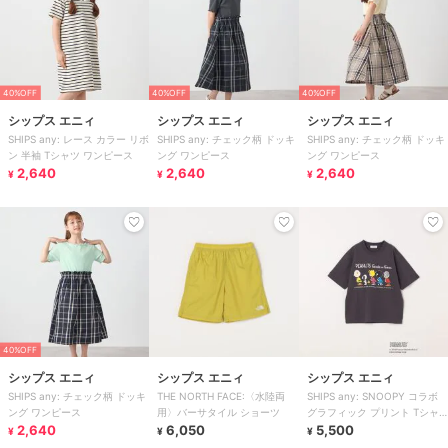
40%OFF
40%OFF
40%OFF
シップス エニィ
シップス エニィ
シップス エニィ
SHIPS any: レース カラー リボ
SHIPS any: チェック柄 ドッキ
SHIPS any: チェック柄 ドッキ
ン 半袖 Tシャツ ワンピース
ング ワンピース
ング ワンピース
2,640
2,640
2,640
¥
¥
¥
40%OFF
シップス エニィ
シップス エニィ
シップス エニィ
SHIPS any: チェック柄 ドッキ
THE NORTH FACE:〈水陸両
SHIPS any: SNOOPY コラボ
ング ワンピース
用〉バーサタイル ショーツ
グラフィック プリント Tシャ
2,640
6,050
ツ◇
5,500
¥
¥
¥