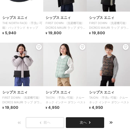
シップス エニィ
シップス エニィ
シップス エニィ
THE NORTH FACE:〈手洗い可
FIRST DOWN:〈洗濯機可能〉
FIRST DOWN:〈洗濯機可能〉
能〉バッドランド キャップ
DICROS MAURI ラップ ダウン
DICROS MAURI ラップ ダウン
5,940
パーカー
19,800
パーカー
19,800
¥
¥
¥
シップス エニィ
シップス エニィ
シップス エニィ
FIRST DOWN:〈洗濯機可能〉
TAION:〈手洗い可能〉クルー
TAION:〈手洗い可能〉クルー
DICROS MAURI ラップ ダウン
ネック インナー ダウン ベスト
ネック インナー ダウン ベスト
パーカー
19,800
4,950
4,950
¥
¥
¥
前へ
次へ