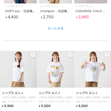
シップス エニィ
シップス エニィ
シップス エニィ
SHIPS any:〈洗濯機可能〉ワンポイント 刺繍 ポンチ ジップ パーカー ◇
Champion:〈洗濯機可能〉ワイド ボーダー ワンポイント 刺繍 Tシャツ
CONVERSE: CHILD ALLSTAR ゼブラ ハイカット スニーカー
4,400
2,750
3,465
￥
￥
￥
もっとみる
シップス エニィ
シップス エニィ
シップス エニィ
LITTLE TWIN STARS × SHIPS
LITTLE TWIN STARS × SHIPS
LITTLE TWIN STARS × SHIPS
any: リトルツインスターズ プ
any: リトルツインスターズ プ
any: リトルツインスターズ プ
リント TEE
5,500
リント TEE
5,500
リント TEE
5,500
¥
¥
¥