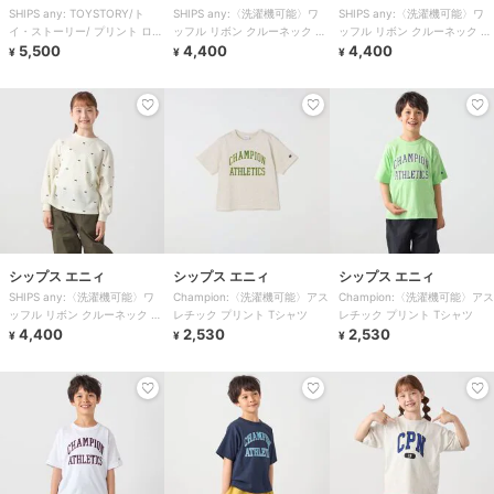
SHIPS any: TOYSTORY/ト
SHIPS any:〈洗濯機可能〉ワ
SHIPS any:〈洗濯機可能〉ワ
イ・ストーリー/ プリント ロゴ
ッフル リボン クルーネック プ
ッフル リボン クルーネック プ
TEE ◆
5,500
ルオーバー
4,400
ルオーバー
4,400
¥
¥
¥
シップス エニィ
シップス エニィ
シップス エニィ
SHIPS any:〈洗濯機可能〉ワ
Champion:〈洗濯機可能〉アス
Champion:〈洗濯機可能〉アス
ッフル リボン クルーネック プ
レチック プリント Tシャツ
レチック プリント Tシャツ
ルオーバー
4,400
2,530
2,530
¥
¥
¥