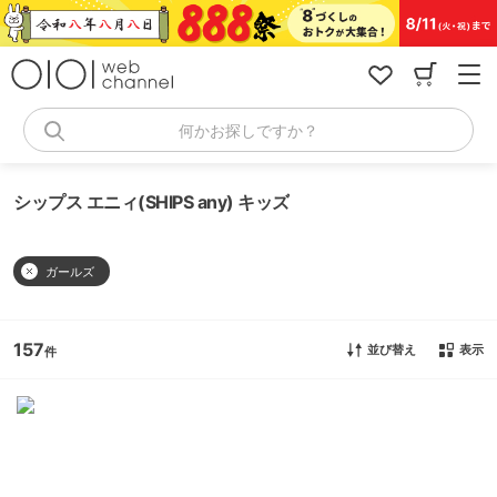
コ
ン
テ
ン
ツ
へ
何かお探しですか？
ス
キ
ッ
シップス エニィ(SHIPS any) キッズ
プ
ガールズ
157
並び替え
表示