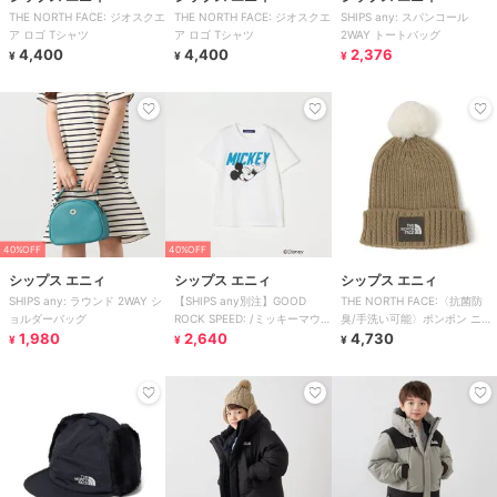
THE NORTH FACE: ジオスクエ
THE NORTH FACE: ジオスクエ
SHIPS any: スパンコール
ア ロゴ Tシャツ
ア ロゴ Tシャツ
2WAY トートバッグ
4,400
4,400
2,376
¥
¥
¥
40%OFF
40%OFF
シップス エニィ
シップス エニィ
シップス エニィ
SHIPS any: ラウンド 2WAY シ
【SHIPS any別注】GOOD
THE NORTH FACE:〈抗菌防
ョルダーバッグ
ROCK SPEED: /ミッキーマウ
臭/手洗い可能〉ポンポン ニッ
1,980
ス/ Tシャツ
2,640
トキャップ
4,730
¥
¥
¥