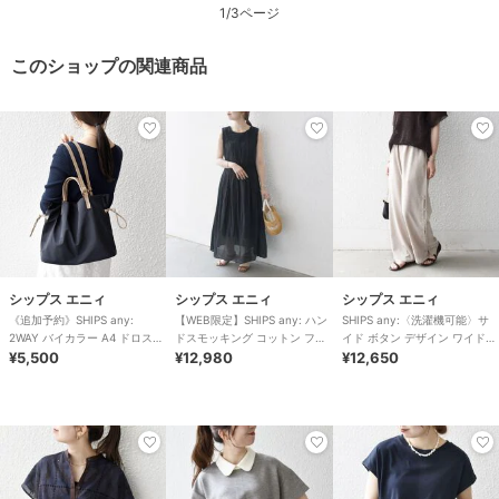
1/3ページ
このショップの関連商品
シップス エニィ
シップス エニィ
シップス エニィ
《追加予約》SHIPS any:
【WEB限定】SHIPS any: ハン
SHIPS any:〈洗濯機可能〉サ
2WAY バイカラー A4 ドロスト
ドスモッキング コットン フレ
イド ボタン デザイン ワイド
トート バッグ
¥5,500
ア ノースリーブ ワンピース
¥12,980
イージー パンツ
¥12,650