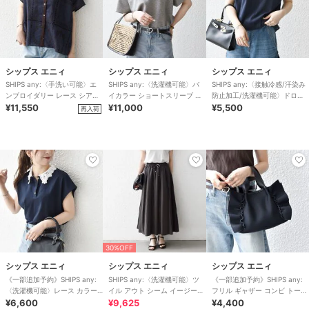
シップス エニィ
シップス エニィ
シップス エニィ
SHIPS any:〈手洗い可能〉エ
SHIPS any:〈洗濯機可能〉バ
SHIPS any:〈接触冷感/汗染み
ンブロイダリー レース シアー
イカラー ショートスリーブ プ
防止加工/洗濯機可能〉ドロス
フレンチスリーブ シャツ
¥11,550
ルオーバー
¥11,000
ト フレンチスリーブ TEE
¥5,500
再入荷
30%OFF
シップス エニィ
シップス エニィ
シップス エニィ
《一部追加予約》SHIPS any:
SHIPS any:〈洗濯機可能〉ツ
《一部追加予約》SHIPS any:
〈洗濯機可能〉レース カラー
イル アウト シーム イージー
フリル ギャザー コンビ トート
フレンチスリーブ ポロ プルオ
¥6,600
ギャザー スカート
¥9,625
バッグ
¥4,400