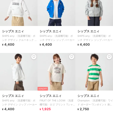
シップス エニィ
シップス エニィ
シップス エニィ
SHIPS any:〈洗濯機可能〉ポ
SHIPS any:〈洗濯機可能〉ポ
SHIPS any:〈洗濯機可能〉ポ
ンチ デザイン クルーネック プ
ンチ デザイン ジップ パーカー
ンチ デザイン ジップ パーカー
ルオーバー
4,400
4,400
4,400
¥
¥
¥
30%OFF
シップス エニィ
シップス エニィ
シップス エニィ
SHIPS any:〈洗濯機可能〉ポ
FRUIT OF THE LOOM:〈洗濯
Champion:〈洗濯機可能〉ワイ
ンチ デザイン ジップ パーカー
機可能〉ロゴ プリント Tシャ
ド ボーダー ワンポイント 刺繍
4,400
ツ
1,925
Tシャツ
2,750
¥
¥
¥