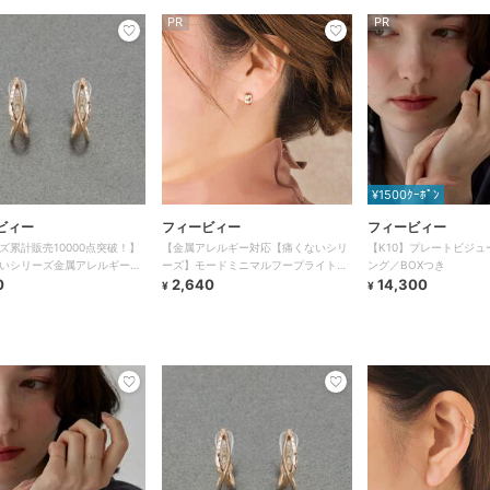
PR
PR
¥1500ｸｰﾎﾟﾝ
ビィー
フィービィー
フィービィー
ズ累計販売10000点突破！】
【金属アレルギー対応【痛くないシリ
【K10】プレートビジュ
いシリーズ金属アレルギー対
ーズ】モードミニマルフープライトフ
ング／BOXつき
プフィットイヤリング
0
ィットイヤリング ローズゴールド
2,640
14,300
¥
¥