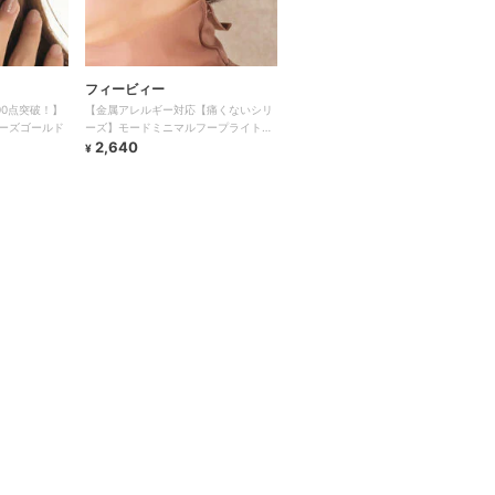
フィービィー
00点突破！】
【金属アレルギー対応【痛くないシリ
ーズゴールド
ーズ】モードミニマルフープライトフ
ィットイヤリング ローズゴールド
2,640
¥