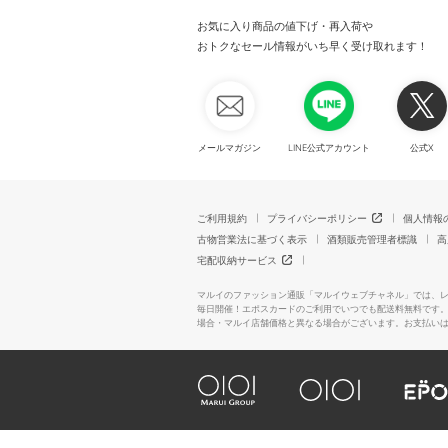
お気に入り商品の値下げ・再入荷や
おトクなセール情報がいち早く受け取れます！
メールマガジン
LINE公式アカウント
公式X
ご利用規約
プライバシーポリシー
個人情報
古物営業法に基づく表示
酒類販売管理者標識
高
宅配収納サービス
マルイのファッション通販「マルイウェブチャネル」では、
毎日開催！エポスカードのご利用でいつでも配送料無料です
場合・マルイ店舗価格と異なる場合がございます。お支払い