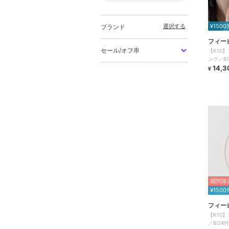
選択する
¥1500
ブランド
フィー
セール/オフ率
【K10
ング／B
14,3
¥
期間限定
¥1500
フィー
【K10
／BOX