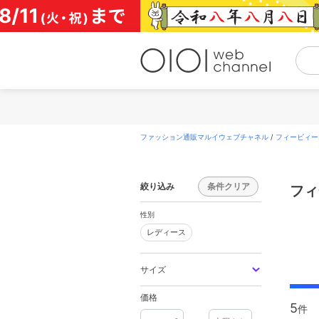
コ
ン
テ
ン
ツ
へ
ス
キ
ッ
プ
ファッション通販マルイウェブチャネル
/
フィービィー
絞り込み
条件クリア
フィ
性別
レディース
サイズ
価格
5