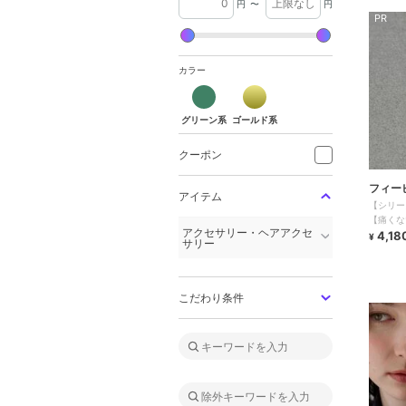
円
〜
円
PR
カラー
グリーン系
ゴールド系
クーポン
フィー
アイテム
【シリー
【痛くな
アクセサリー・ヘアアクセ
応】ルー
4,18
¥
サリー
こだわり条件