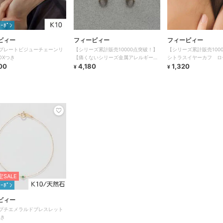
ｸｰﾎﾟﾝ
ビィー
フィービィー
フィービィー
】プレートビジューチェーンリ
【シリーズ累計販売10000点突破！】
【シリーズ累計販売100
OXつき
【痛くないシリーズ金属アレルギー対
シトラスイヤーカフ ロ
00
応】ループフィットイヤリング
4,180
1,320
¥
¥
SALE
ｸｰﾎﾟﾝ
ビィー
】プチエメラルドブレスレット
付き