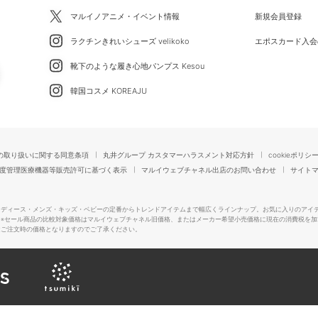
マルイノアニメ・イベント情報
新規会員登録
ラクチンきれいシューズ velikoko
エポスカード入会
靴下のような履き心地パンプス Kesou
韓国コスメ KOREAJU
の取り扱いに関する同意条項
丸井グループ カスタマーハラスメント対応方針
cookieポリシ
度管理医療機器等販売許可に基づく表示
マルイウェブチャネル出店のお問い合わせ
サイト
レディース・メンズ・キッズ・ベビーの定番からトレンドアイテムまで幅広くラインナップ。お気に入りのアイ
。
※セール商品の比較対象価格はマルイウェブチャネル旧価格、またはメーカー希望小売価格に現在の消費税を加
はご注文時の価格となりますのでご了承ください。