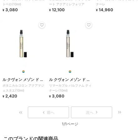
トベロ(10ml)
ート アクアミレフォリア
ナーレ
3,080
12,100
14,960
¥
¥
¥
ル クヴォン メゾン ド パ
ル クヴォン メゾン ド パ
ボタニカルコロン アクアマジ
リマーカブル パルファム ティ
ルファム
ルファム
ェスタエ(10ml)
ナーレ(10ml)
2,420
3,080
¥
¥
前へ
次へ
1/1ページ
このブランドの関連商品