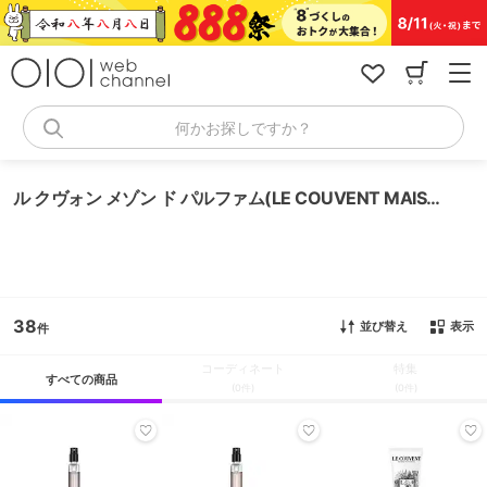
コ
ン
テ
ン
ツ
へ
何かお探しですか？
ス
キ
ッ
ル クヴォン メゾン ド パルファム(LE COUVENT MAISON DE PARFUM)
プ
38
並び替え
表示
コーディネート
特集
すべての商品
(0件)
(0件)