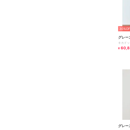
30%OF
グレー
キカドッ
60,
¥
グレー