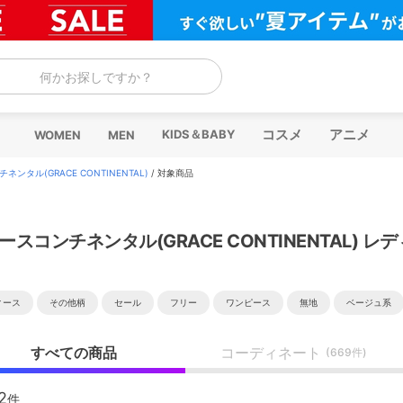
何かお探しですか？
コスメ
アニメ
KIDS＆BABY
WOMEN
MEN
ンタル(GRACE CONTINENTAL)
/
対象商品
ースコンチネンタル(GRACE CONTINENTAL) レ
ィース
その他柄
セール
フリー
ワンピース
無地
ベージュ系
すべての商品
コーディネート
(669件)
2