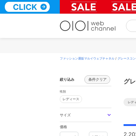
コ
ン
テ
ン
ツ
へ
ス
キ
ッ
プ
ファッション通販マルイウェブチャネル
/
グレースコンチネ
絞り込み
条件クリア
グレ
性別
レディース
レディース
レデ
サイズ
価格
2,20