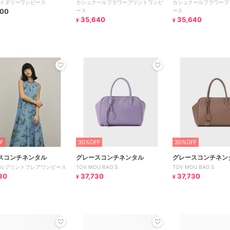
イダリーワンピース
カシュクールフラワープリントワンピ
カシュクールフラワープ
300
ース
ース
35,640
35,640
¥
¥
F
30%OFF
30%OFF
スコンチネンタル
グレースコンチネンタル
グレースコンチネン
ルプリントフレアワンピース
TOV MOU BAG S
TOV MOU BAG S
80
37,730
37,730
¥
¥