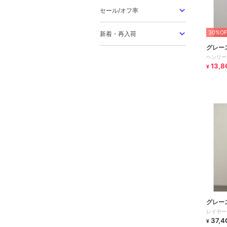
セール/オフ率
30%OF
新着・再入荷
グレー
ヘンリー
13,8
¥
グレー
レイヤー
37,4
¥