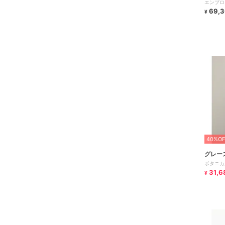
エンブロ
69,
¥
40%OF
グレー
ボタニカ
31,6
¥