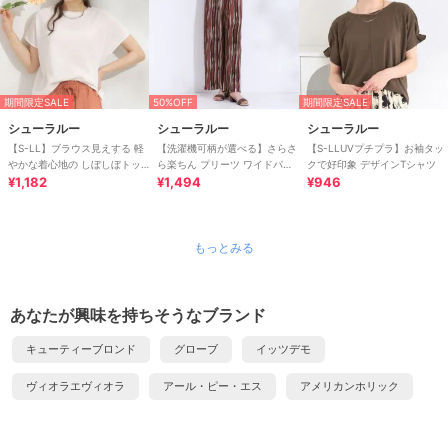
期間限定SALE
50%OFF
期間限定SALE
シューラルー
シューラルー
シューラルー
【S-LL】ブラウス見えする 軽
【洗濯機可柄が選べる】さらさ
【S-LLUVプチプラ】お袖タッ
やかな着心地の しぼしぼトッ
ら楽ちん プリーツ ワイドパン
クで好印象 デザインTシャツ
プス
¥1,182
ツ
¥1,494
¥946
もっとみる
あなたが興味を持ちそうなブランド
キューティーブロンド
グローブ
イッツデモ
ヴィオラエヴィオラ
アール・ピー・エス
アメリカンホリック