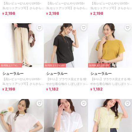
【高レビューひんやりUVSS-
【高レビューひんやりUVSS-
【高レビューひんやりUVSS-
3Lセットアップ可】さらさら
3Lセットアップ可】さらさら
3Lセットアップ可】さらさら
ぷるん イージーテーパードパ
2,198
ぷるん イージーテーパードパ
2,198
ぷるん イージーテーパードパ
2,198
¥
¥
¥
ンツ
ンツ
ンツ
期間限定37%OFF
期間限定52%OFF
期間限定52%OFF
シューラルー
シューラルー
シューラルー
【高レビューひんやりUVSS-
【S-LL】ブラウス見えする 軽
【S-LL】ブラウス見えする 軽
3Lセットアップ可】さらさら
やかな着心地の しぼしぼトッ
やかな着心地の しぼしぼトッ
ぷるん イージーテーパードパ
2,198
プス
1,182
プス
1,182
¥
¥
¥
ンツ