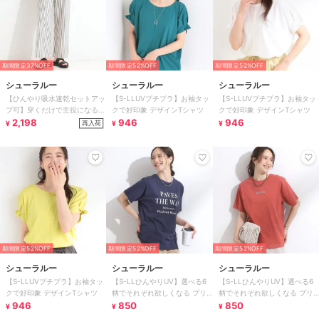
期間限定37%OFF
期間限定52%OFF
期間限定52%OFF
シューラルー
シューラルー
シューラルー
【ひんやり吸水速乾セットアッ
【S-LLUVプチプラ】お袖タッ
【S-LLUVプチプラ】お袖タッ
プ可】穿くだけで主役になる
クで好印象 デザインTシャツ
クで好印象 デザインTシャツ
サッカーストライプイージーパ
2,198
946
946
再入荷
¥
¥
¥
ンツ
期間限定52%OFF
期間限定52%OFF
期間限定52%OFF
シューラルー
シューラルー
シューラルー
【S-LLUVプチプラ】お袖タッ
【S-LLひんやりUV】選べる6
【S-LLひんやりUV】選べる6
クで好印象 デザインTシャツ
柄でそれぞれ欲しくなる プリ
柄でそれぞれ欲しくなる プリ
946
ントTシャツ
850
ントTシャツ
850
¥
¥
¥