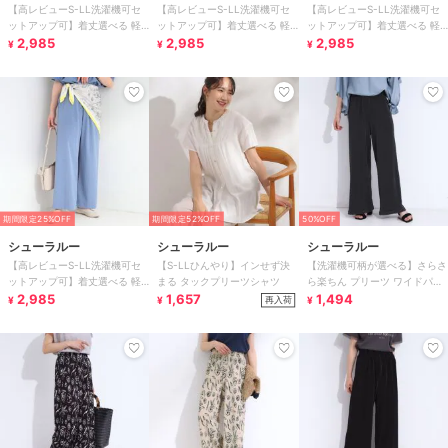
【高レビューS-LL洗濯機可セ
【高レビューS-LL洗濯機可セ
【高レビューS-LL洗濯機可セ
ットアップ可】着丈選べる 軽
ットアップ可】着丈選べる 軽
ットアップ可】着丈選べる 軽
凛(かろりん) ひんやりフラップ
2,985
凛(かろりん) ひんやりフラップ
2,985
凛(かろりん) ひんやりフラップ
2,985
¥
¥
¥
イージーパンツ
イージーパンツ
イージーパンツ
期間限定25%OFF
期間限定52%OFF
50%OFF
シューラルー
シューラルー
シューラルー
【高レビューS-LL洗濯機可セ
【S-LLひんやり】インせず決
【洗濯機可柄が選べる】さらさ
ットアップ可】着丈選べる 軽
まる タックプリーツシャツ
ら楽ちん プリーツ ワイドパン
凛(かろりん) ひんやりフラップ
2,985
1,657
ツ
1,494
再入荷
¥
¥
¥
イージーパンツ