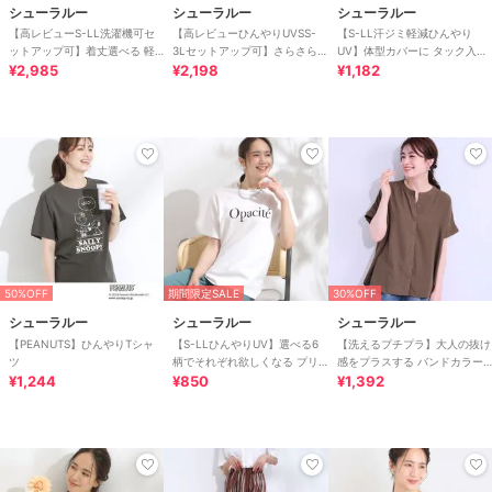
シューラルー
シューラルー
シューラルー
【高レビューS-LL洗濯機可セ
【高レビューひんやりUVSS-
【S-LL汗ジミ軽減ひんやり
ットアップ可】着丈選べる 軽
3Lセットアップ可】さらさら
UV】体型カバーに タック入り
凛(かろりん) ひんやりフラップ
¥2,985
ぷるん イージーテーパードパ
¥2,198
ドルマントップス
¥1,182
イージーパンツ
ンツ
50%OFF
期間限定SALE
30%OFF
シューラルー
シューラルー
シューラルー
【PEANUTS】ひんやりTシャ
【S-LLひんやりUV】選べる6
【洗えるプチプラ】大人の抜け
ツ
柄でそれぞれ欲しくなる プリ
感をプラスする バンドカラー
¥1,244
ントTシャツ
¥850
シャツ
¥1,392