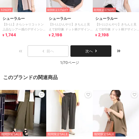
50%OFF
期間限定37%OFF
期間限定37%OFF
シューラルー
シューラルー
シューラルー
【S-LL】さらシャリコットン
【S-LLひんやり】きちんと見
【S-LLひんやり】きちんと見
上品なシアー感のデザインシャ
えで好印象 ドット柄デザイン
えで好印象 ドット柄デザイン
ツ
1,744
トップス
2,198
トップス
2,198
¥
¥
¥
前へ
次へ
1/70ページ
このブランドの関連商品
期間限定SALE
期間限定SALE
期間限定SALE