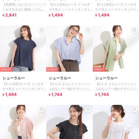
【洗濯後しわになりにくい／イ
【S-LL体型カバー】インせず
【S-LL体型カバー】インせず
ンせずきまる】麻調ハシゴレー
サマ見え レースドッキングト
サマ見え レースドッキングト
ススキッパーブラウス
2,841
ップス
1,494
ップス
1,494
¥
¥
¥
50%OFF
50%OFF
50%OFF
シューラルー
シューラルー
シューラルー
【S-LL体型カバー】インせず
【S-LL】さらシャリコットン
【S-LL】さらシャリコットン
サマ見え レースドッキングト
上品なシアー感のデザインシャ
上品なシアー感のデザインシャ
ップス
1,494
ツ
1,744
ツ
1,744
¥
¥
¥