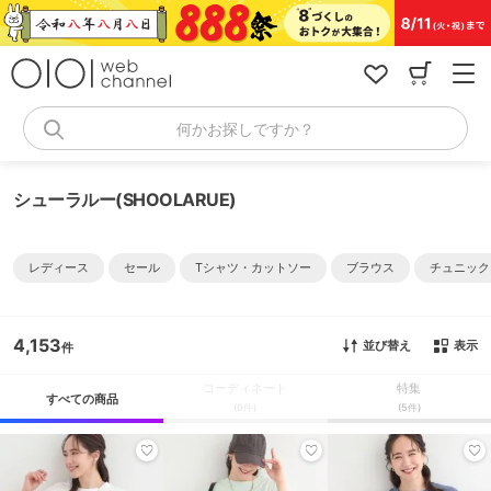
コ
ン
テ
ン
ツ
へ
何かお探しですか？
ス
キ
ッ
シューラルー(SHOOLARUE)
プ
レディース
セール
Tシャツ・カットソー
ブラウス
チュニック
4,153
並び替え
表示
コーディネート
特集
すべての商品
(0件)
(5件)