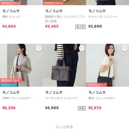
期間限定SALE
期間限定SALE
モノコムサ
モノコムサ
モノコムサ
撥水 リュック
額縁切り替え コンパクト 二つ
キャンバス ミニトート
折り財布
¥4,660
¥3,465
¥3,899
再入荷
期間限定SALE
¥1000ｸｰﾎﾟﾝ
期間限定SALE
モノコムサ
モノコムサ
モノコムサ
2WAY ワンショルダー
コーデュロイ ミニトート
撥水 ミニショルダー
¥6,208
¥4,989
¥2,970
新着
もっとみる