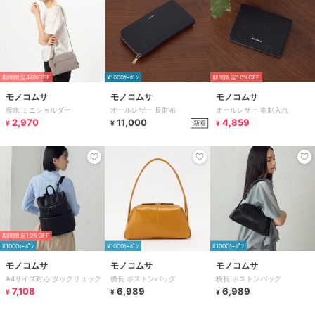
期間限定46%OFF
¥1000ｸｰﾎﾟﾝ
期間限定10%OFF
モノコムサ
モノコムサ
モノコムサ
撥水 ミニショルダー
オールレザー 長財布
オールレザー 名刺入れ
2,970
11,000
4,859
新着
¥
¥
¥
期間限定10%OFF
¥1000ｸｰﾎﾟﾝ
¥1000ｸｰﾎﾟﾝ
¥1000ｸｰﾎﾟﾝ
モノコムサ
モノコムサ
モノコムサ
A4サイズ対応 タックリュック
横長 ボストンバッグ
横長 ボストンバッグ
7,108
6,989
6,989
¥
¥
¥