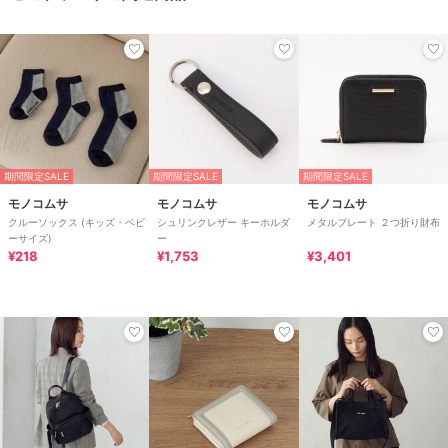
期間限定SALE
期間限定SALE
期間限定SALE
モノコムサ
モノコムサ
モノコムサ
クルーソックス (キッズ・ベビ
シュリンクレザー キーホルダ
メタルプレート ２つ折り財布
ーサイズ)
ー
¥218
¥1,753
¥3,401