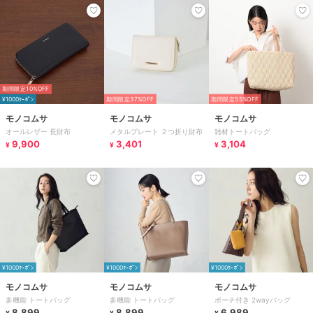
期間限定10%OFF
¥1000ｸｰﾎﾟﾝ
期間限定37%OFF
期間限定55%OFF
モノコムサ
モノコムサ
モノコムサ
オールレザー 長財布
メタルプレート ２つ折り財布
雑材トートバッグ
9,900
3,401
3,104
¥
¥
¥
¥1000ｸｰﾎﾟﾝ
¥1000ｸｰﾎﾟﾝ
¥1000ｸｰﾎﾟﾝ
モノコムサ
モノコムサ
モノコムサ
多機能 トートバッグ
多機能 トートバッグ
ポーチ付き 2wayバッグ
8,899
8,899
6,989
¥
¥
¥