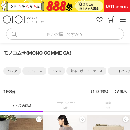
コ
ン
テ
ン
ツ
へ
何かお探しですか？
ス
キ
ッ
モノコムサ(MONO COMME CA)
プ
バッグ
レディース
メンズ
財布・ポーチ・ケース
トートバッ
198
並び替え
表示
コーディネート
特集
すべての商品
(15件)
(1件)