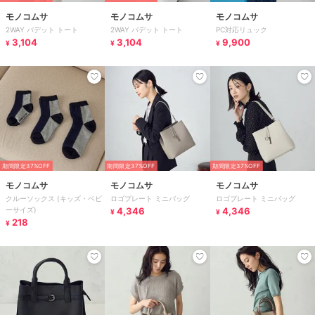
モノコムサ
モノコムサ
モノコムサ
2WAY パデット トート
2WAY パデット トート
PC対応リュック
3,104
3,104
9,900
¥
¥
¥
期間限定37%OFF
期間限定37%OFF
期間限定37%OFF
モノコムサ
モノコムサ
モノコムサ
クルーソックス (キッズ・ベビ
ロゴプレート ミニバッグ
ロゴプレート ミニバッグ
ーサイズ)
4,346
4,346
¥
¥
218
¥