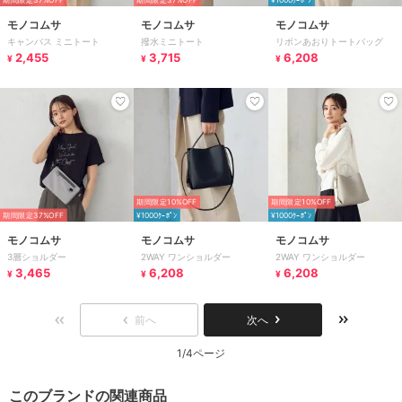
モノコムサ
モノコムサ
モノコムサ
キャンバス ミニトート
撥水ミニトート
リボンあおりトートバッグ
2,455
3,715
6,208
¥
¥
¥
期間限定10%OFF
期間限定10%OFF
期間限定37%OFF
¥1000ｸｰﾎﾟﾝ
¥1000ｸｰﾎﾟﾝ
モノコムサ
モノコムサ
モノコムサ
3層ショルダー
2WAY ワンショルダー
2WAY ワンショルダー
3,465
6,208
6,208
¥
¥
¥
前へ
次へ
1/4ページ
このブランドの関連商品