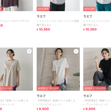
F
40%OFF
40%OFF
ラエフ
ラエフ
ツイルノーカラーブラウス
トリコットシフォンカットソー≪洗濯
トリコットシフォンカッ
40
機で洗える≫
機で洗える≫
10,560
10,560
¥
¥
10%OFF
期間限定10%OFF
期間限定10%OFF
ラエフ
ラエフ
限定】”細身パンツも怖くな
【WEB限定】”細身パンツも怖くな
【WEB限定】”細身パン
ャツチュニック
い”Tシャツチュニック
い”Tシャツチュニック
0
9,900
9,900
¥
¥