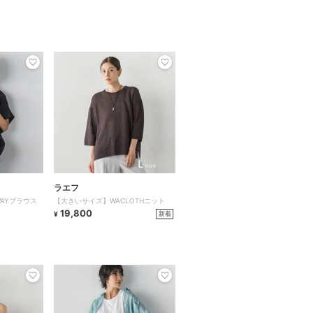
ラエフ
WAYブラウス
【大きいサイズ】WACLOTHニット
19,800
新着
¥