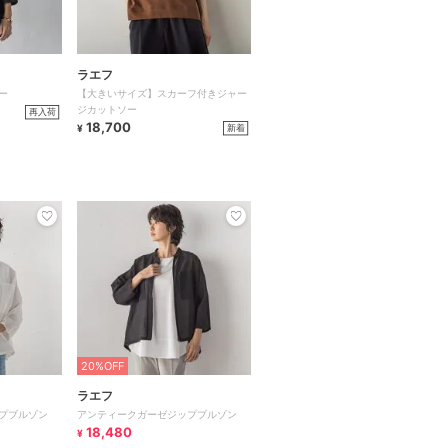
ラエフ
ー
【大きいサイズ】スカーフ付きジャー
ジカットソー
再入荷
18,700
新着
¥
20%OFF
ラエフ
プブルゾン
アンティークガーゼジップブルゾン
18,480
¥