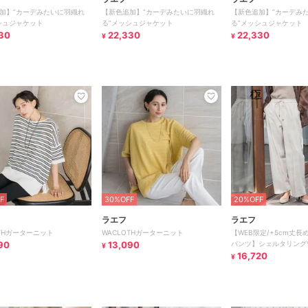
加】”カーデみたいに羽織れ
【新色追加】”カーデみたいに羽織れ
【新色追加】”カーデみ
シュジャケット
る”メッシュジャケット
る”メッシュジャケット
30
22,330
22,330
¥
¥
F
30%OFF
20%OFF
ラエフ
ラエフ
OTHガーターニット
WACLOTHガーターニット
【WEB限定/+5cm丈
90
13,090
パンツ】シェルタリング
¥
16,720
¥