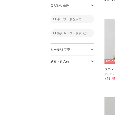
18,7
¥
こだわり条件
セール/オフ率
新着・再入荷
20%OF
ラエフ
アンティ
18,4
¥