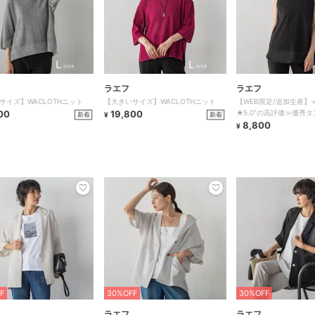
ラエフ
ラエフ
サイズ】WACLOTHニット
【大きいサイズ】WACLOTHニット
【WEB限定/追加生産】
00
19,800
★5.0”の高評価≫優秀タ
新着
新着
¥
8,800
¥
F
30%OFF
30%OFF
ラエフ
ラエフ