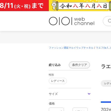
コ
ン
テ
ン
ツ
へ
ス
キ
ッ
プ
ファッション通販マルイウェブチャネル
/
ラエフ(la.f...)
絞り込み
条件クリア
ラエフ
性別
レディース
レディース
レデ
サイズ
価格
702