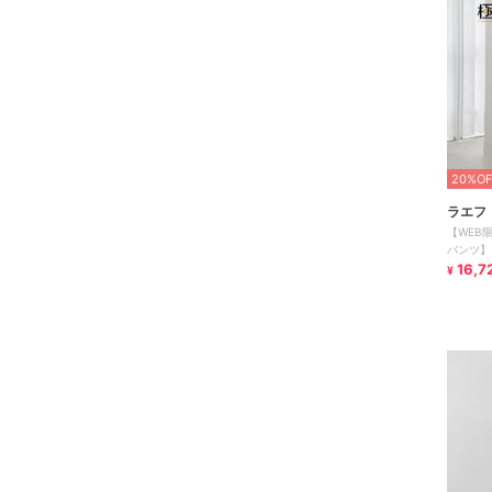
20%OF
ラエフ
【WEB
パンツ】
16,7
¥