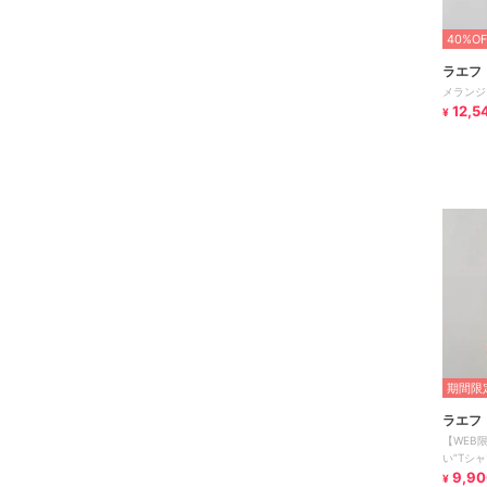
40%OF
ラエフ
メランジ
12,5
¥
期間限定
ラエフ
【WEB
い”Tシ
9,90
¥