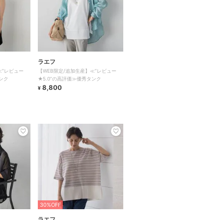
ラエフ
≪“レビュー
【WEB限定/追加生産】≪“レビュー
ンク
★5.0”の高評価≫優秀タンク
8,800
¥
30%OFF
ラエフ