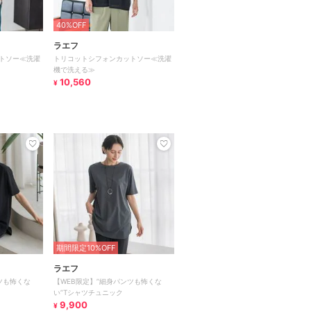
40%OFF
ラエフ
トソー≪洗濯
トリコットシフォンカットソー≪洗濯
機で洗える≫
10,560
¥
期間限定10%OFF
ラエフ
ツも怖くな
【WEB限定】”細身パンツも怖くな
い”Tシャツチュニック
9,900
¥