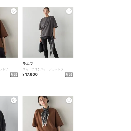
ラエフ
ットソー
スカーフ付きジャージカットソー
17,600
新着
新着
¥