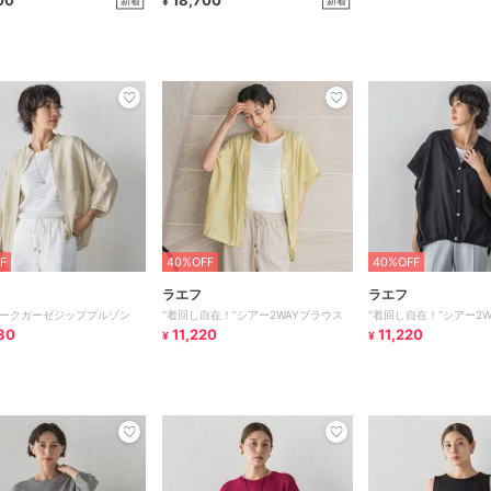
00
18,700
新着
新着
¥
F
40%OFF
40%OFF
ラエフ
ラエフ
ークガーゼジップブルゾン
“着回し自在！”シアー2WAYブラウス
“着回し自在！”シアー2
80
11,220
11,220
¥
¥