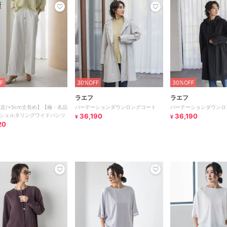
F
30%OFF
30%OFF
ラエフ
ラエフ
限定/+5cm丈長め】【極・名品
パーテーションダウンロングコート
パーテーションダウンロ
シェルタリングワイドパンツ
36,190
36,190
¥
¥
20