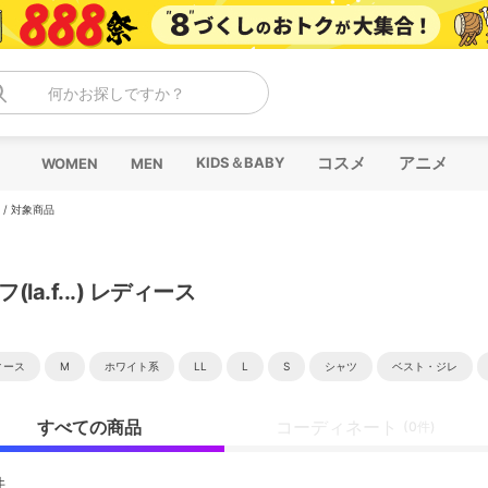
何かお探しですか？
コスメ
アニメ
KIDS＆BABY
WOMEN
MEN
/
対象商品
(la.f...) レディース
ィース
M
ホワイト系
LL
L
S
シャツ
ベスト・ジレ
すべての商品
コーディネート
(0件)