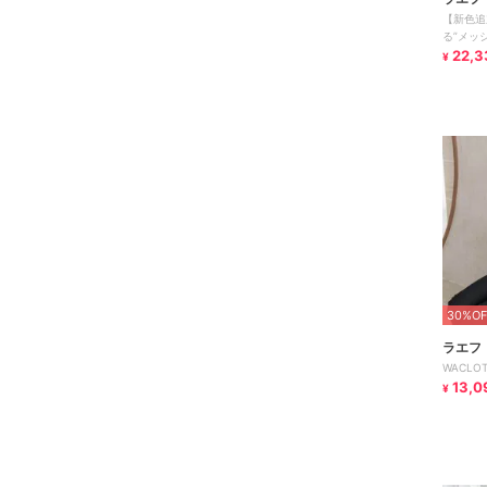
【新色追
る”メッ
22,3
¥
30%OF
ラエフ
WACL
13,0
¥