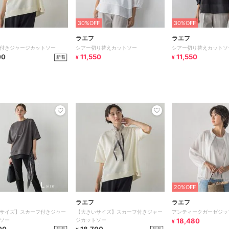
30%OFF
30%OFF
ラエフ
ラエフ
付きジャージカットソー
シアー切り替えカットソー
シアー切り替えカットソ
00
11,550
11,550
新着
¥
¥
20%OFF
ラエフ
ラエフ
サイズ】スカーフ付きジャー
【大きいサイズ】スカーフ付きジャー
アンティークガーゼジッ
ソー
ジカットソー
18,480
¥