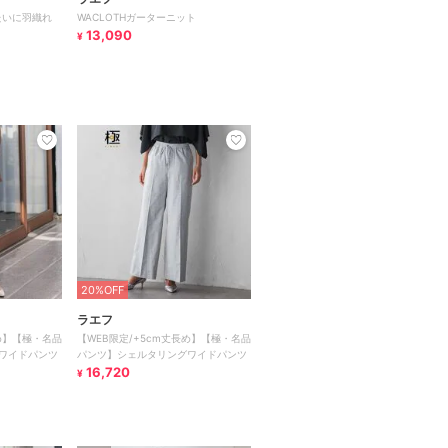
たいに羽織れ
WACLOTHガーターニット
13,090
¥
20%OFF
ラエフ
長め】【極・名品
【WEB限定/+5cm丈長め】【極・名品
ワイドパンツ
パンツ】シェルタリングワイドパンツ
16,720
¥