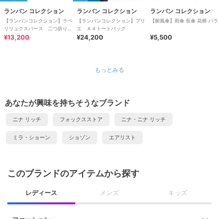
ランバン コレクション
ランバン コレクション
ランバン コレクション
【ランバンコレクション】ラペ
【ランバンコレクション】プリ
【耐風傘】雨傘 長傘 花柄 バラ
リリュクスパース 二つ折り
エ Ａ４トートバッグ
BOX財布
¥13,200
¥24,200
¥5,500
もっとみる
あなたが興味を持ちそうなブランド
ニナ リッチ
フォックスストア
ニナ・ニナ リッチ
ミラ・ショーン
ショゾン
エアリスト
このブランドのアイテムから探す
レディース
メンズ
キッズ