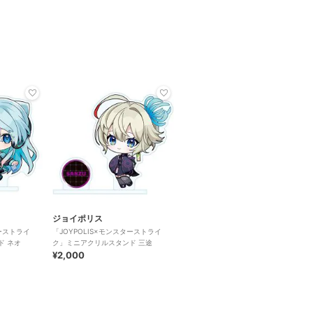
ジョイポリス
ターストライ
「JOYPOLIS×モンスターストライ
ド ネオ
ク」ミニアクリルスタンド 三途
¥2,000