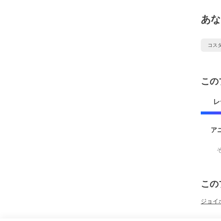
あな
コス
この
レ
ア
この
ジョイポ