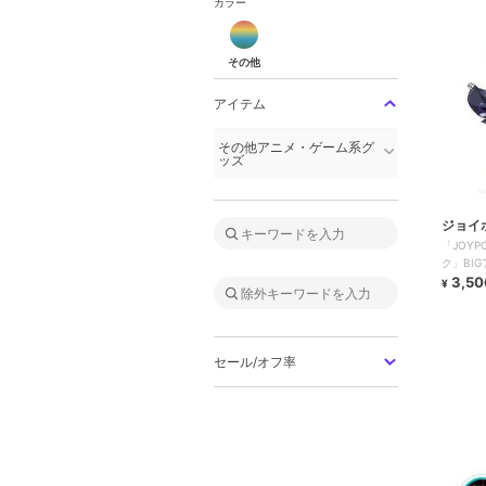
カラー
その他
その他
アイテム
その他アニメ・ゲーム系グ
ッズ
ジョイ
「JOY
ク」BI
3,50
¥
セール/オフ率