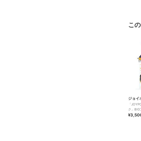
この
ジョイ
「JOY
ク」BI
¥3,50