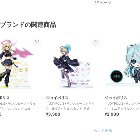
1/1ページ
ブランドの関連商品
ポリス
ジョイポリス
ジョイポリス
POLIS×モンスターストライ
「JOYPOLIS×モンスターストライ
「JOYPOLIS×モンス
Gアクリルスタンド エル
ク」BIGアクリルスタンド 三途
ク」ミニアクリルスタン
0
¥3,500
¥2,000
もっとみる