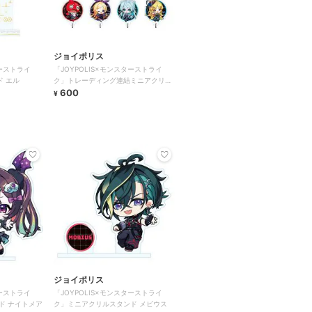
ジョイポリス
ターストライ
「JOYPOLIS×モンスターストライ
ド エル
ク」トレーディング連結ミニアクリル
キーホルダー
600
¥
ジョイポリス
ターストライ
「JOYPOLIS×モンスターストライ
ド ナイトメア
ク」ミニアクリルスタンド メビウス