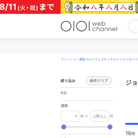
コ
ン
テ
ン
ツ
へ
ス
キ
ッ
プ
ファッション通販マルイウェブチャネル
/
ジョイポリス(J
絞り込み
条件クリア
ジョ
性別
価格
円
〜
円
16