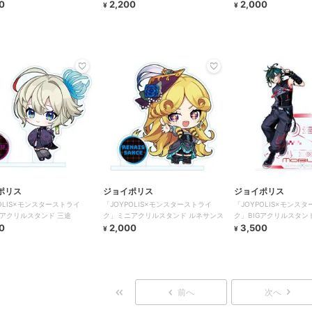
0
2,200
2,000
¥
¥
ポリス
ジョイポリス
ジョイポリス
POLIS×モンスターストライ
「JOYPOLIS×モンスターストライ
「JOYPOLIS×モンス
アクリルスタンド 三途
ク」ミニアクリルスタンド ルネサンス
ク」BIGアクリルスタン
0
2,000
3,500
¥
¥
前へ
次へ