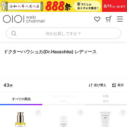
コ
ン
テ
ン
ツ
へ
何かお探しですか？
ス
キ
ッ
ドクターハウシュカ(Dr.Hauschka) レディース
プ
43
並び替え
表示
コーディネート
特集
すべての商品
(0件)
(6件)