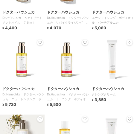
ドクターハウシュカ
ドクターハウシュカ
ドクターハウシュカ
Dr.ハウシュカ ヘアトリート
Dr.Hauschka ドクターハウシ
エナジャイジング ボディオイ
メントオイル ７５ｍｌ
ュカ リバイタライジング ヘ
ル バーチアルニカ
4,400
ア＆スカプルトニック 100ml
4,070
5,060
¥
¥
¥
ドクターハウシュカ
ドクターハウシュカ
ドクターハウシュカ
Dr.Hauschka ドクターハウシ
Dr.Hauschka ドクターハウシ
クレンズクリーム
ュカ ニュートンリング ボデ
ュカ トーニング ボディオイ
3,850
¥
ィオイル ローズ
5,720
ル ブラックソーン
5,500
¥
¥