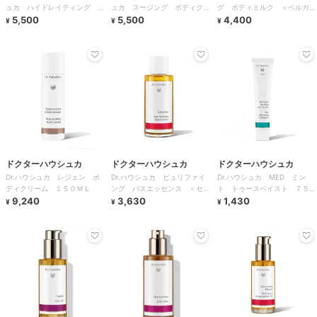
ュカ ハイドレイティング ボ
ュカ スージング ボディクリ
グ ボディミルク ＜ベルガモ
ディミルク クインス
5,500
ーム アーモンド 145ml
5,500
ット＆レモングラス＞ １４５
4,400
¥
¥
¥
ｍｌ
ドクターハウシュカ
ドクターハウシュカ
ドクターハウシュカ
Dr.ハウシュカ レジェン ボ
Dr.ハウシュカ ピュリファイ
Dr.ハウシュカ MED ミン
ディクリーム １５０ＭＬ
ング バスエッセンス ＜セー
ト トゥースペイスト ７５ｍ
9,240
ジ＞ １００ｍｌ
3,630
ｌ
1,430
¥
¥
¥