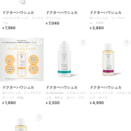
ドクターハウシュカ
ドクターハウシュカ
ドクターハウシュカ
ハイドレイティング アイクリ
アイバーム
Dr.ハウシュカ リップバー
ーム
7,040
ム 4.5ml
¥
7,590
2,860
¥
¥
ドクターハウシュカ
ドクターハウシュカ
ドクターハウシュカ
Dr.ハウシュカ リップケアス
Dr.Hauschka ドクターハウシ
ニュートンリング バスエッセ
ティック 4.8g
ュカ ＭＥＤ セージ マウス
ンス ローズ
1,980
ウォッシュ
2,530
4,950
¥
¥
¥