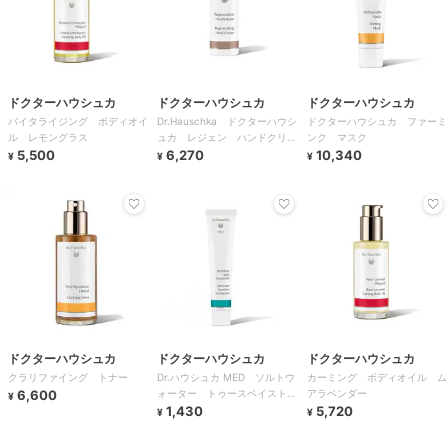
ドクターハウシュカ
ドクターハウシュカ
ドクターハウシュカ
バイタライジング ボディオイ
Dr.Hauschka ドクターハウシ
ドクターハウシュカ ファーミ
ル レモングラス
ュカ レジェン ハンドクリー
ンク マスク
5,500
ム
6,270
10,340
¥
¥
¥
ドクターハウシュカ
ドクターハウシュカ
ドクターハウシュカ
クラリファイング トナー
Dr.ハウシュカ MED ソルトウ
カーミング ボディオイル ム
6,600
ォーター トゥースペイスト
アラベンダー
¥
７５ｍｌ
1,430
5,720
¥
¥