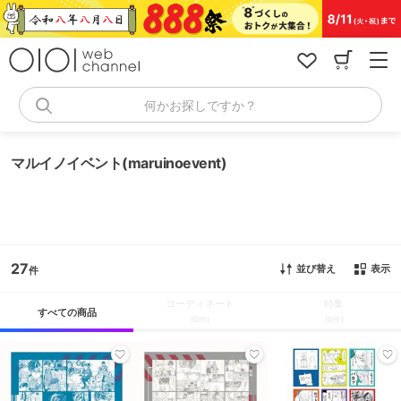
コ
ン
テ
ン
ツ
へ
何かお探しですか？
ス
キ
ッ
マルイノイベント(maruinoevent)
プ
27
並び替え
表示
コーディネート
特集
すべての商品
(0件)
(0件)