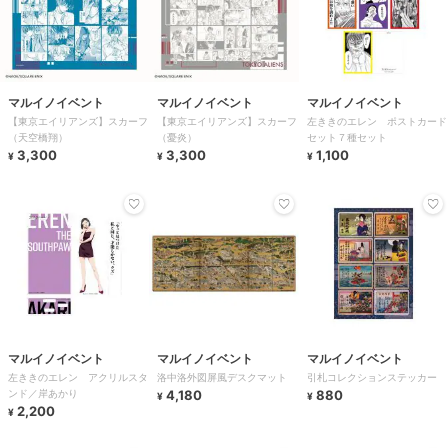
マルイノイベント
マルイノイベント
マルイノイベント
【東京エイリアンズ】スカーフ
【東京エイリアンズ】スカーフ
左ききのエレン ポストカード
（天空橋翔）
（憂炎）
セット７種セット
3,300
3,300
1,100
¥
¥
¥
マルイノイベント
マルイノイベント
マルイノイベント
左ききのエレン アクリルスタ
洛中洛外図屏風デスクマット
引札コレクションステッカー
ンド／岸あかり
4,180
880
¥
¥
2,200
¥