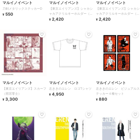
マルイノイベント
マルイノイベント
マルイノイベント
刀剣メタリックステッカーD
【東京エイリアンズ】シャカシ
【東京エイリアンズ】シャカシ
550
ャカアクリルキーホルダー（郡
ャカアクリルキーホルダー（雨
¥
司晃・天空橋翔）
2,420
宮零士・兵吾夏希）
2,420
¥
¥
マルイノイベント
マルイノイベント
マルイノイベント
【東京エイリアンズ】スカーフ
左ききのエレン ロゴTシャツ
左ききのエレン ビジュアルス
（雨宮零士）
4,950
テッカー４種セット
¥
3,300
880
¥
¥