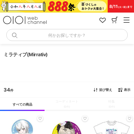
コ
ン
テ
ン
ツ
へ
何かお探しですか？
ス
キ
ッ
ミラティブ(Mirrativ)
プ
34
並び替え
表示
コーディネート
特集
すべての商品
(0件)
(0件)