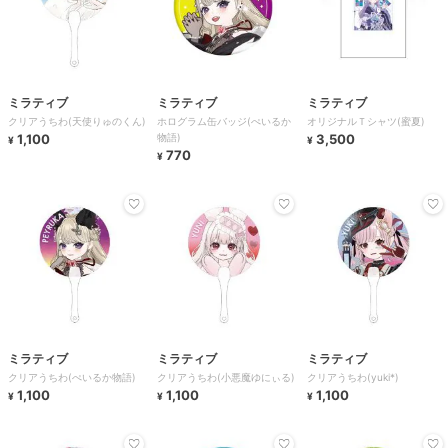
ミラティブ
ミラティブ
ミラティブ
クリアうちわ(天使りゅのくん)
ホログラム缶バッジ(ぺいるか
オリジナルＴシャツ(蜜夏)
1,100
物語)
3,500
¥
¥
770
¥
ミラティブ
ミラティブ
ミラティブ
クリアうちわ(ぺいるか物語)
クリアうちわ(小悪魔ゆにぃる)
クリアうちわ(yuki*)
1,100
1,100
1,100
¥
¥
¥