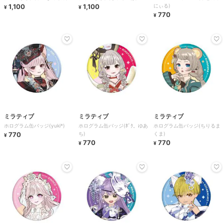
1,100
1,100
にぃる)
¥
¥
770
¥
ミラティブ
ミラティブ
ミラティブ
ホログラム缶バッジ(yuki*)
ホログラム缶バッジ(ﾎﾞｸ。ゆあ
ホログラム缶バッジ(ちりるま
770
ち)
くま)
¥
770
770
¥
¥